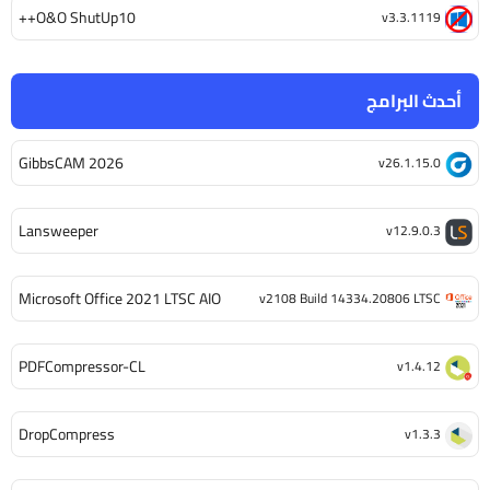
O&O ShutUp10++
v3.3.1119
أحدث البرامج
GibbsCAM 2026
v26.1.15.0
Lansweeper
v12.9.0.3
Microsoft Office 2021 LTSC AIO
v2108 Build 14334.20806 LTSC
PDFCompressor-CL
v1.4.12
DropCompress
v1.3.3