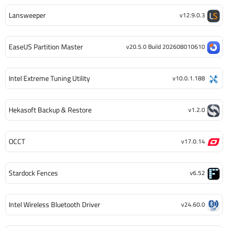
Lansweeper
v12.9.0.3
EaseUS Partition Master
v20.5.0 Build 202608010610
Intel Extreme Tuning Utility
v10.0.1.188
Hekasoft Backup & Restore
v1.2.0
OCCT
v17.0.14
Stardock Fences
v6.52
Intel Wireless Bluetooth Driver
v24.60.0