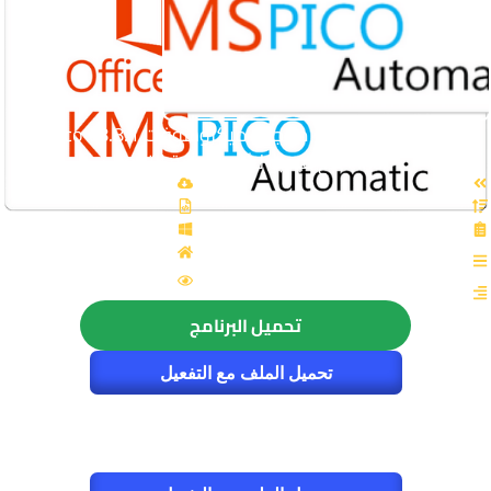
التفعيل القاتل لجميع منتجات ميكروسوفت KMSpico v8.8.1
Final مع فيديو لشرح طريقة التفعيل
القسم: الصيانة والتعريفات
الزيارات : 5636
تحميل البرنامج
تحميل الملف مع التفعيل