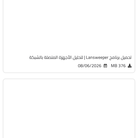
32 & 64-Bit
v12.9.0.3
Cracked
2062
تحميل برنامج Lansweeper | لتحليل الأجهزة المتصلة بالشبكة
08/06/2026
376 MB
أوفيس
64-Bit
v2108 Build 14334.20806 LTSC
Cracked
6492