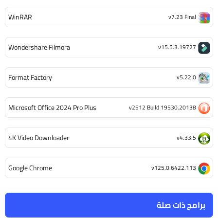
WinRAR
v7.23 Final
Wondershare Filmora
v15.5.3.19727
Format Factory
v5.22.0
Microsoft Office 2024 Pro Plus
v2512 Build 19530.20138
4K Video Downloader
v4.33.5
Google Chrome
v125.0.6422.113
برامج ذات صلة