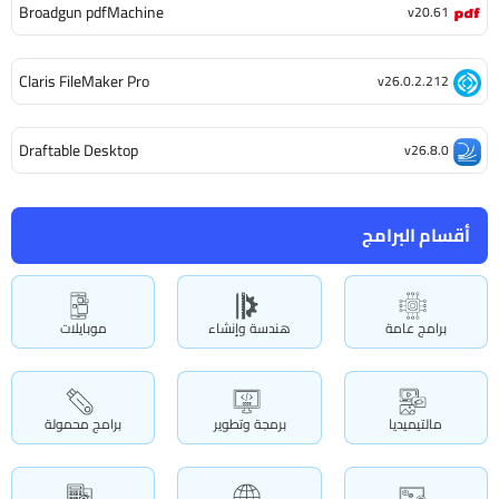
Broadgun pdfMachine
v20.61
Claris FileMaker Pro
v26.0.2.212
Draftable Desktop
v26.8.0
أقسام البرامج
برامج عامة
هندسة وإنشاء
موبايلات
مالتيميديا
برمجة وتطوير
برامج محمولة