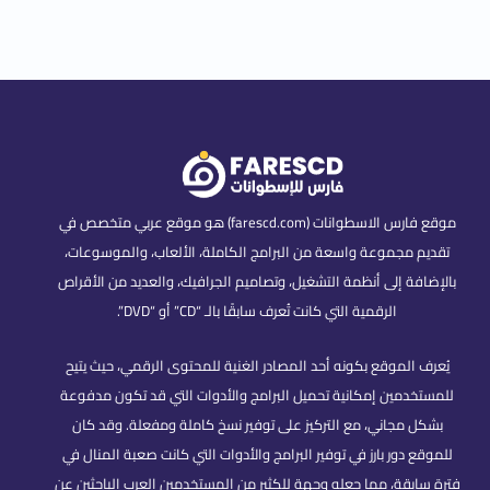
موقع فارس الاسطوانات (farescd.com) هو موقع عربي متخصص في
تقديم مجموعة واسعة من البرامج الكاملة، الألعاب، والموسوعات،
بالإضافة إلى أنظمة التشغيل، وتصاميم الجرافيك، والعديد من الأقراص
الرقمية التي كانت تُعرف سابقًا بالـ “CD” أو “DVD”.
يُعرف الموقع بكونه أحد المصادر الغنية للمحتوى الرقمي، حيث يتيح
للمستخدمين إمكانية تحميل البرامج والأدوات التي قد تكون مدفوعة
بشكل مجاني، مع التركيز على توفير نسخ كاملة ومفعلة. وقد كان
للموقع دور بارز في توفير البرامج والأدوات التي كانت صعبة المنال في
فترة سابقة، مما جعله وجهة للكثير من المستخدمين العرب الباحثين عن