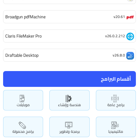
Broadgun pdfMachine
v20.61
Claris FileMaker Pro
v26.0.2.212
Draftable Desktop
v26.8.0
أقسام البرامج
برامج عامة
هندسة وإنشاء
موبايلات
مالتيميديا
برمجة وتطوير
برامج محمولة