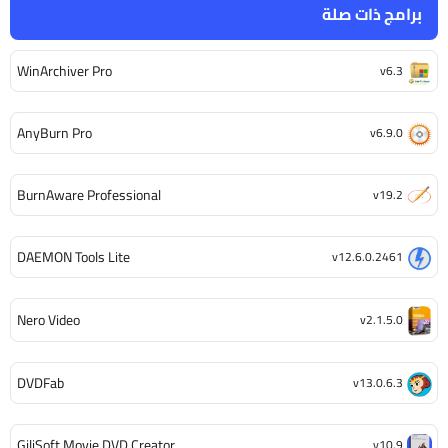
برامج ذات صلة
WinArchiver Pro
v6.3
AnyBurn Pro
v6.9.0
BurnAware Professional
v19.2
DAEMON Tools Lite
v12.6.0.2461
Nero Video
v2.1.5.0
DVDFab
v13.0.6.3
GiliSoft Movie DVD Creator
v10.9