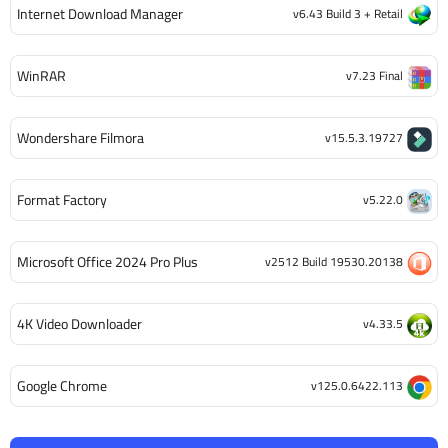
Internet Download Manager
v6.43 Build 3 + Retail
WinRAR
v7.23 Final
Wondershare Filmora
v15.5.3.19727
Format Factory
v5.22.0
Microsoft Office 2024 Pro Plus
v2512 Build 19530.20138
4K Video Downloader
v4.33.5
Google Chrome
v125.0.6422.113