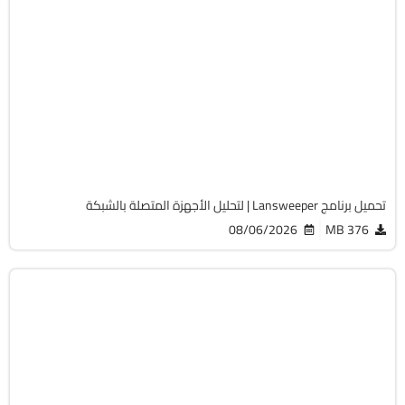
الصيانة والتعريفات
32 & 64-Bit
v12.9.0.3
Cracked
2058
تحميل برنامج Lansweeper | لتحليل الأجهزة المتصلة بالشبكة
08/06/2026
376 MB
أوفيس
64-Bit
v2108 Build 14334.20806 LTSC
Cracked