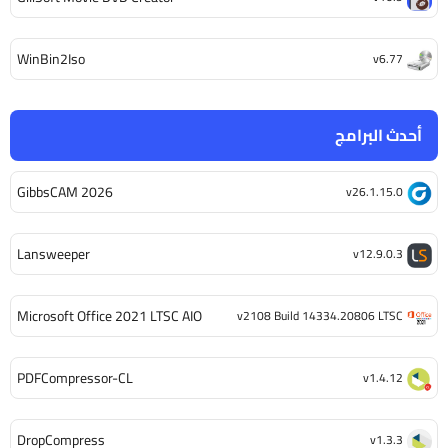
WinBin2Iso
v6.77
أحدث البرامج
GibbsCAM 2026
v26.1.15.0
Lansweeper
v12.9.0.3
Microsoft Office 2021 LTSC AIO
v2108 Build 14334.20806 LTSC
PDFCompressor-CL
v1.4.12
DropCompress
v1.3.3