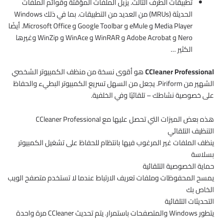
تطبيقات الطرف الثالث. يزيل الملفات المؤقتة وقوائم الملفات
الحديثة (MRUs) من العديد من التطبيقات. بما في ذلك Windows
Media Player و eMule و Google Toolbar و Microsoft Office. أيضًا
Nero و Adobe Acrobat و WinRAR و WinAce و WinZip وغيرها
الكثير …
CCleaner Professional
هو أقوى نسخة من منظف الكمبيوتر الشخصي
الشهير من Piriform. يجعل من السهل تسريع الكمبيوتر البطيء والحفاظ
على خصوصية نشاطك – تلقائيًا وفي الخلفية.
هذه بعض الميزات التي تحصل عليها مع CCleaner Professional
التنظيف التلقائي
ينظف الملفات غير المرغوب فيها بانتظام للحفاظ على تشغيل الكمبيوتر
بسلاسة
حماية الخصوصية التلقائية
يمسح المحفوظات وملفات تعريف الارتباط عندما لا تستخدم متصفح الويب
الخاص بك
التحديثات التلقائية
يتطور Windows والمتصفحات باستمرار. يتم تحديث CCleaner مرة واحدة