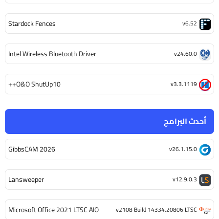
Stardock Fences
v6.52
Intel Wireless Bluetooth Driver
v24.60.0
O&O ShutUp10++
v3.3.1119
أحدث البرامج
GibbsCAM 2026
v26.1.15.0
Lansweeper
v12.9.0.3
Microsoft Office 2021 LTSC AIO
v2108 Build 14334.20806 LTSC