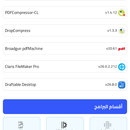
PDFCompressor-CL
v1.4.12
DropCompress
v1.3.3
Broadgun pdfMachine
v20.61
Claris FileMaker Pro
v26.0.2.212
Draftable Desktop
v26.8.0
أقسام البرامج