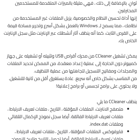
ثوانٍ. بالإضافة إلى ذلك ، فهي مليئة بالميزات المتقدمة للمستخدمين
المحترفين.
إنها أداة تحسين النظام والخصوصية. يزيل الملفات غير المستخدمة من
نظامك ، مما يسمح لـ Windows بالعمل بشكل أسرع وتحرير مساحة قيمة
على القرص الثابت. كما أنه ينظف آثار أنشطتك عبر الإنترنت مثل سجل الإنترنت
الخاص بك.
يمكن تشغيل CCleaner من محرك أقراص USB وتثبيته أو تشغيله على جهاز
كمبيوتر دون الحاجة إلى عملية إعداد معقدة. من الممكن تحديد الملفات
والمجلدات ومفاتيح التسجيل لتجاهلها من عملية التنظيف.
من المناسب بشكل خاص أنه سريع. عادة يستغرق أقل من ثانية للتشغيل.
ولا يحتوي على برامج تجسس أو برامج إعلانية!
ينظف CCleaner ما يلي
متصفح الانترنت. الملفات المؤقتة ، التاريخ ، ملفات تعريف الارتباط ،
ملفات تعريف الارتباط الفائقة. أيضا سجل نموذج الإكمال التلقائي
وملفات index.dat.
فايرفوكس. الملفات المؤقتة ، التاريخ ، ملفات تعريف الارتباط ،
ملفات تعريف الارتباط الفائقة. أيضا تحميل التاريخ وتاريخ النموذج.