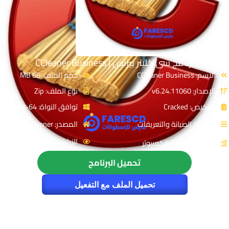
برنامج سى كلينر بيزنس | CCleaner Business
الاسم: CCleaner Business
حجم الملف: 96 MB
الإصدار: v6.24.11060
نوع الملف: Zip
الترخيص: Cracked
توافق النواة: 64-Bit
القسم: الصيانة والتعريفات
المصدر: CCleaner
الزيارات : 6908
التصنيف: تسريع الكمبيوتر
تحميل البرنامج
تحميل الملف مع التفعيل