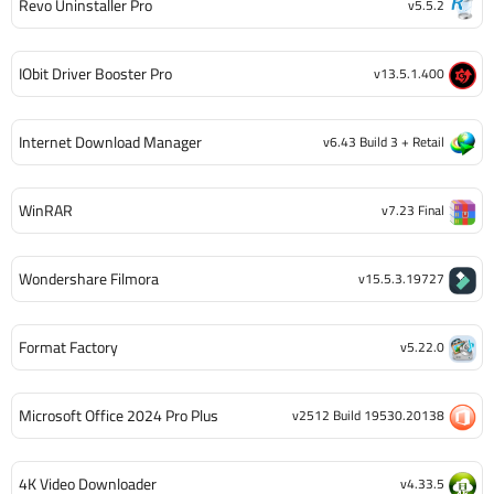
Revo Uninstaller Pro
v5.5.2
IObit Driver Booster Pro
v13.5.1.400
Internet Download Manager
v6.43 Build 3 + Retail
WinRAR
v7.23 Final
Wondershare Filmora
v15.5.3.19727
Format Factory
v5.22.0
Microsoft Office 2024 Pro Plus
v2512 Build 19530.20138
4K Video Downloader
v4.33.5