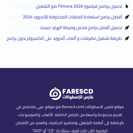
تحميل برنامج فيلمورا Filmora 2026 مع التفعيل
أفضل برامج استعادة الملفات المحذوفة للأندرويد 2024
تحميل أفضل برامج فحص وصيانة الهارد ديسك
طريقة تشغيل تطبيقات و ألعاب أندرويد على الكمبيوتر بدون برامج
موقع فارس الاسطوانات (farescd.com) هو موقع عربي متخصص في
تقديم مجموعة واسعة من البرامج الكاملة، الألعاب، والموسوعات،
بالإضافة إلى أنظمة التشغيل، وتصاميم الجرافيك، والعديد من الأقراص
الرقمية التي كانت تُعرف سابقًا بالـ “CD” أو “DVD”.