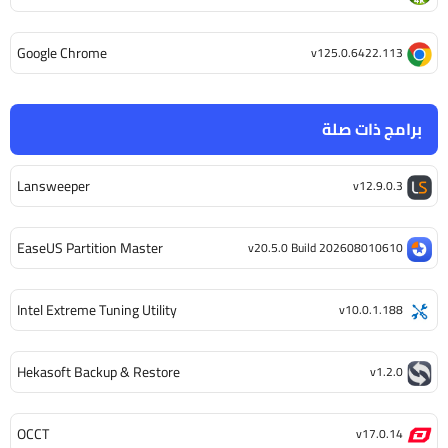
Google Chrome
v125.0.6422.113
برامج ذات صلة
Lansweeper
v12.9.0.3
EaseUS Partition Master
v20.5.0 Build 202608010610
Intel Extreme Tuning Utility
v10.0.1.188
Hekasoft Backup & Restore
v1.2.0
OCCT
v17.0.14