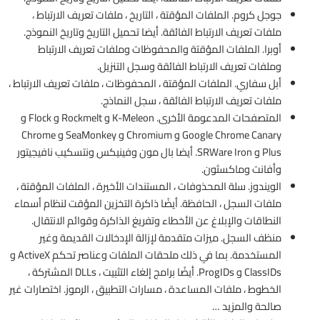
جوجل كروم. الملفات المؤقتة ، التاريخ ، ملفات تعريف الارتباط ،
ملفات تعريف الارتباط الفائقة. أيضا تحميل التاريخ وتاريخ النموذج.
أوبرا. الملفات المؤقتة والمحفوظات وملفات تعريف الارتباط
وملفات تعريف الارتباط الفائقة وسجل التنزيل.
أبل سفاري. الملفات المؤقتة ، المحفوظات ، ملفات تعريف الارتباط ،
ملفات تعريف الارتباط الفائقة ، سجل النماذج.
المتصفحات المدعومة الأخرى. K-Meleon و Rockmelt و Flock و
Google Chrome Canary و Chromium و SeaMonkey و Chrome
Plus و SRWare Iron. أيضا بال مون وفينيكس ونتسكيب نافيجيتور
وأفانت وماكسثون.
الويندوز. سلة المحذوفات ، المستندات الأخيرة ، الملفات المؤقتة ،
ملفات السجل ، الحافظة. أيضًا ذاكرة التخزين المؤقت لنظام أسماء
النطاقات والإبلاغ عن الأخطاء وتفريغ الذاكرة وقوائم الانتقال.
منظف السجل. ميزات متقدمة لإزالة الإدخالات القديمة وغير
المستخدمة. بما في ذلك ملحقات الملفات وعناصر تحكم ActiveX و
ClassIDs و ProgIDs. أيضًا برامج إلغاء التثبيت ، DLLs المشتركة ،
الخطوط ، ملفات المساعدة ، مسارات التطبيق ، الرموز. اختصارات غير
صالحة والمزيد …