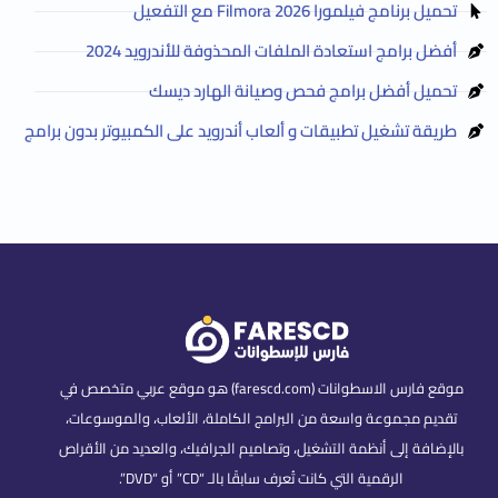
تحميل برنامج فيلمورا Filmora 2026 مع التفعيل
أفضل برامج استعادة الملفات المحذوفة للأندرويد 2024
تحميل أفضل برامج فحص وصيانة الهارد ديسك
طريقة تشغيل تطبيقات و ألعاب أندرويد على الكمبيوتر بدون برامج
موقع فارس الاسطوانات (farescd.com) هو موقع عربي متخصص في
تقديم مجموعة واسعة من البرامج الكاملة، الألعاب، والموسوعات،
بالإضافة إلى أنظمة التشغيل، وتصاميم الجرافيك، والعديد من الأقراص
الرقمية التي كانت تُعرف سابقًا بالـ “CD” أو “DVD”.