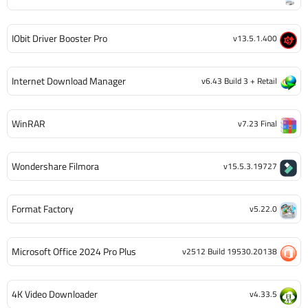
IObit Driver Booster Pro
v13.5.1.400
Internet Download Manager
v6.43 Build 3 + Retail
WinRAR
v7.23 Final
Wondershare Filmora
v15.5.3.19727
Format Factory
v5.22.0
Microsoft Office 2024 Pro Plus
v2512 Build 19530.20138
4K Video Downloader
v4.33.5