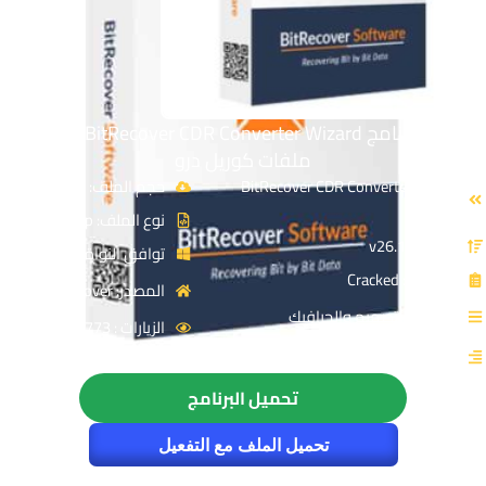
تحميل برنامج BitRecover CDR Converter Wizard | لتحويل
ملفات كوريل درو
الاسم: BitRecover CDR Converter
حجم الملف: 31 MB
Wizard
نوع الملف: Zip
الإصدار: v26.1
توافق النواة: 32 & 64-Bit
الترخيص: Cracked
المصدر: BitRecover
القسم: التصميم والجرافيك
الزيارات : 1773
التصنيف: تحويل الصور
تحميل البرنامج
تحميل الملف مع التفعيل