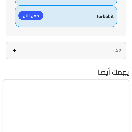
حمل الآن
Turbobit
v4.2
يهمك أيضًا
التصميم والجرافيك
32 & 64-Bit
v8.5.0.332
Cracked