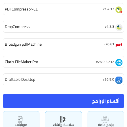
PDFCompressor-CL
v1.4.12
DropCompress
v1.3.3
Broadgun pdfMachine
v20.61
Claris FileMaker Pro
v26.0.2.212
Draftable Desktop
v26.8.0
أقسام البرامج
برامج عامة
هندسة وإنشاء
موبايلات