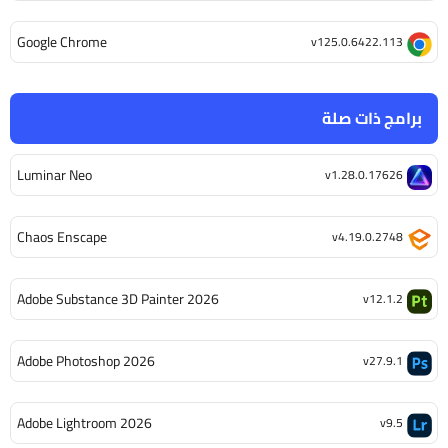
Google Chrome
v125.0.6422.113
برامج ذات صلة
Luminar Neo
v1.28.0.17626
Chaos Enscape
v4.19.0.2748
Adobe Substance 3D Painter 2026
v12.1.2
Adobe Photoshop 2026
v27.9.1
Adobe Lightroom 2026
v9.5