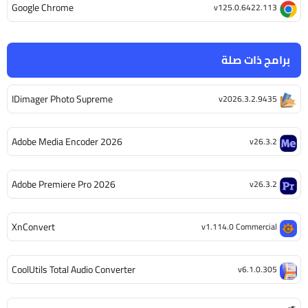
Google Chrome
v125.0.6422.113
برامج ذات صلة
IDimager Photo Supreme
v2026.3.2.9435
Adobe Media Encoder 2026
v26.3.2
Adobe Premiere Pro 2026
v26.3.2
XnConvert
v1.114.0 Commercial
CoolUtils Total Audio Converter
v6.1.0.305