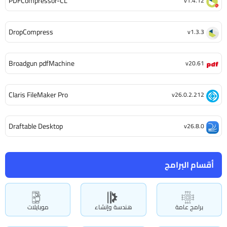
PDFCompressor-CL
v1.4.12
DropCompress
v1.3.3
Broadgun pdfMachine
v20.61
Claris FileMaker Pro
v26.0.2.212
Draftable Desktop
v26.8.0
أقسام البرامج
برامج عامة
هندسة وإنشاء
موبايلات