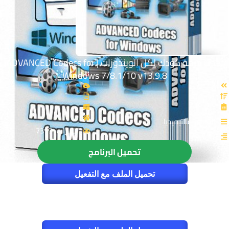
أحدث حزمة كودك لكل الويندوزات | ADVANCED Codecs for
Windows 7/8.1/10 v13.9.8
القسم: مالتيميديا
الزيارات : 7317
تحميل البرنامج
تحميل الملف مع التفعيل