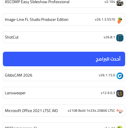
ASCOMP Easy Slideshow Professional
v2.104
Image-Line FL Studio Producer Edition
v26.1.3.5570
ShotCut
v26.8.1
أحدث البرامج
GibbsCAM 2026
v26.1.15.0
Lansweeper
v12.9.0.3
Microsoft Office 2021 LTSC AIO
v2108 Build 14334.20806 LTSC