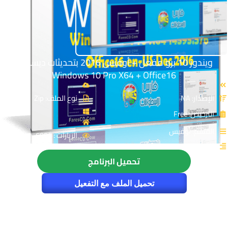
ويندوز 10 برو مفعل + أوفيس 2016 بتحديثات ديسمبر |
Windows 10 Pro X64 + Office16
الإصدار: NA
نوع الملف: Zip
الترخيص: Free
القسم: أوفيس
الزيارات : 6996
تحميل البرنامج
تحميل الملف مع التفعيل