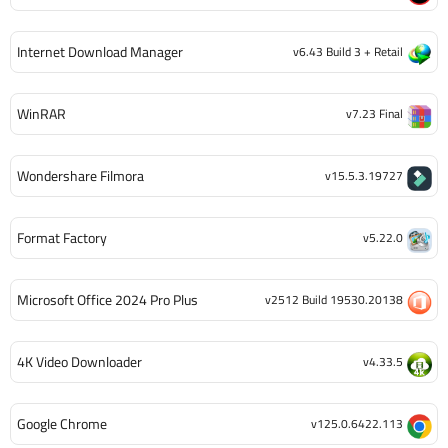
Internet Download Manager
v6.43 Build 3 + Retail
WinRAR
v7.23 Final
Wondershare Filmora
v15.5.3.19727
Format Factory
v5.22.0
Microsoft Office 2024 Pro Plus
v2512 Build 19530.20138
4K Video Downloader
v4.33.5
Google Chrome
v125.0.6422.113