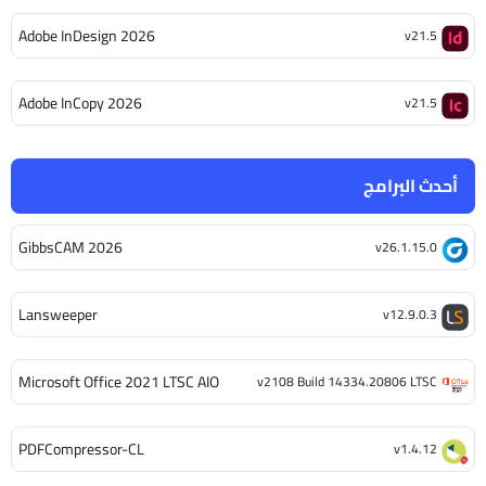
Adobe InDesign 2026
v21.5
Adobe InCopy 2026
v21.5
أحدث البرامج
GibbsCAM 2026
v26.1.15.0
Lansweeper
v12.9.0.3
Microsoft Office 2021 LTSC AIO
v2108 Build 14334.20806 LTSC
PDFCompressor-CL
v1.4.12