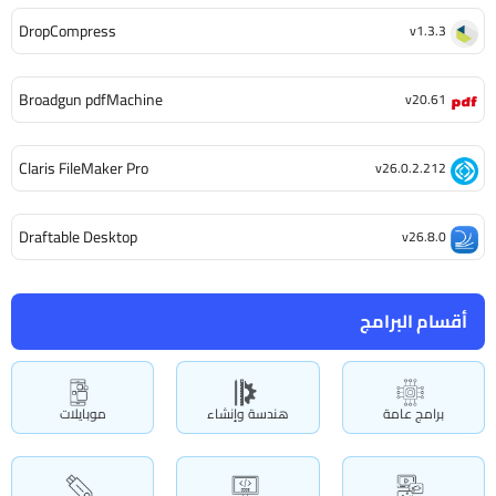
DropCompress
v1.3.3
Broadgun pdfMachine
v20.61
Claris FileMaker Pro
v26.0.2.212
Draftable Desktop
v26.8.0
أقسام البرامج
برامج عامة
هندسة وإنشاء
موبايلات