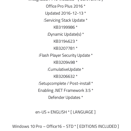
* Office Pro Plus 2016
* Updated 2016-12-13
* Servicing Stack Update:
* KB3199986
* Dynamic Update(s):
* KB3194623
* KB3207781
* Flash Player Security Update:
* KB3209498
* CumulativeUpdate:
* KB3206632
* Setupcomplete / Post-install:
* Enabling .NET Framework 3.5
* Defender Updates
[ LANGUAGE ] * en-US = ENGLISH
[ EDITIONS INCLUDED ] * Windows 10 Pro – Office16 – STD