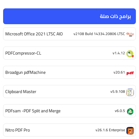
برامج ذات صلة
Microsoft Office 2021 LTSC AIO
v2108 Build 14334.20806 LTSC
PDFCompressor-CL
v1.4.12
Broadgun pdfMachine
v20.61
Clipboard Master
v5.9.108
PDFsam -PDF Split and Merge
v6.0.5
Nitro PDF Pro
v26.1.6 Enterprise