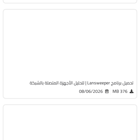
الصيانة والتعريفات
32 & 64-Bit
v12.9.0.3
Cracked
2064
تحميل برنامج Lansweeper | لتحليل الأجهزة المتصلة بالشبكة
08/06/2026
376 MB
أوفيس
64-Bit