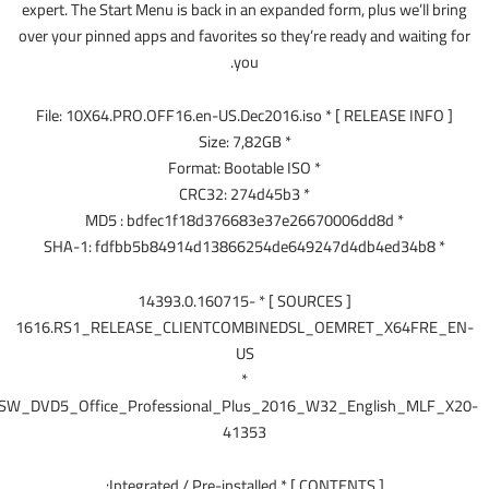
expert. The Start Menu is back in an expanded form, plus we’ll bring
over your pinned apps and favorites so they’re ready and waiting for
you.
[ RELEASE INFO ] * File: 10X64.PRO.OFF16.en-US.Dec2016.iso
* Size: 7,82GB
* Format: Bootable ISO
* CRC32: 274d45b3
* MD5 : bdfec1f18d376683e37e26670006dd8d
* SHA-1: fdfbb5b84914d13866254de649247d4db4ed34b8
[ SOURCES ] * 14393.0.160715-
1616.RS1_RELEASE_CLIENTCOMBINEDSL_OEMRET_X64FRE_EN-
US
*
SW_DVD5_Office_Professional_Plus_2016_W32_English_MLF_X20-
41353
[ CONTENTS ] * Integrated / Pre-installed: