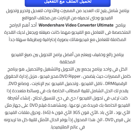
تحميل الملف مع التفعيل
برنامج شامل يتيح لك العديد من المميزت والأدوات لتعديل وتحرير وتحويل
الفيديو وحتى تحميله من الإنترنت من مختلف المواقع
برنامج
Wondershare Video Converter Ultimate
أحد أهم البرامج
المتخصصة فى التعامل مع الفيديو مهما كانت صيغته ويجعل لديك القدرة
المكاملة للتعامل مع فيديوهاتك بصورة إحترافية وبطريقة سهلة جداً
برنامج رائع وخفيف ويعتبر من أفضل برامج التحويل بين صيغ الفيديو
المختلفة
الكل في واحد برنامج يجمع بين التحويل والتشغيل والتحميل, هو برنامج
كامل المميزات حيث يتضمن ، DVD Ripper.محرر فيديو ، مزيل إدارة الحقوق
الرقميةDRM ، ناقل الفيديو ، وتحميل الفيديو عبر الإنترنت ، وصانع DVD,
يقدم لك الحل الشامل لتلبية المطالب الخاصة بك في وسائط متعددة إذا
كنت ترغب في تحويل الفيديو / دي في دي لتنسيق تحتاج ، إنشاء أشرطة
الفيديو الخاصة بك فريدة من نوعها ، ومشاهدة فيلم DVD على جهاز مثل
الأي بود ، الأي باد ،الأي فون 3GS الأي فون 4 (4G) ، وحرق ملفات الفيديو
على قرص DVD ، الخ. هذا المحول إذاً يوفر الحال الأمثل لتلبية كل ما تريدونه
في عالم الملتيميديا.