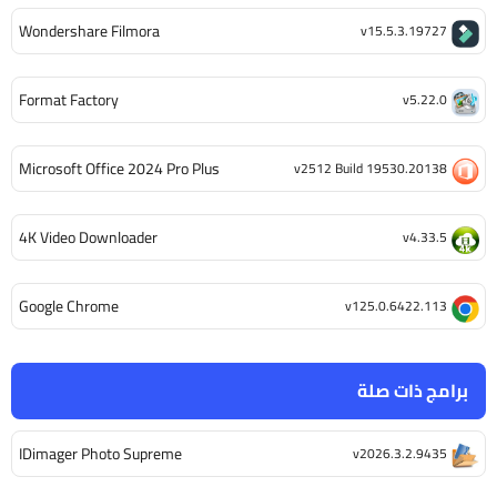
Wondershare Filmora
v15.5.3.19727
Format Factory
v5.22.0
Microsoft Office 2024 Pro Plus
v2512 Build 19530.20138
4K Video Downloader
v4.33.5
Google Chrome
v125.0.6422.113
برامج ذات صلة
IDimager Photo Supreme
v2026.3.2.9435