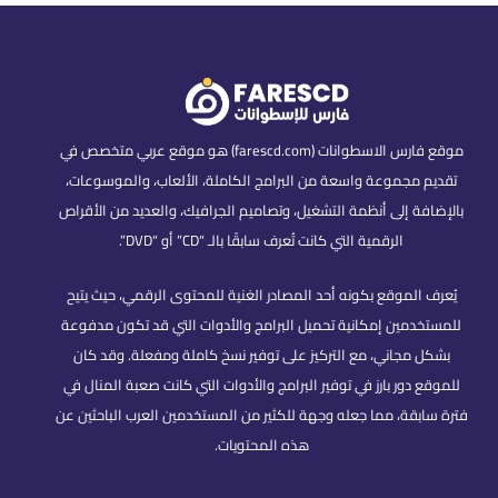
موقع فارس الاسطوانات (farescd.com) هو موقع عربي متخصص في
تقديم مجموعة واسعة من البرامج الكاملة، الألعاب، والموسوعات،
بالإضافة إلى أنظمة التشغيل، وتصاميم الجرافيك، والعديد من الأقراص
الرقمية التي كانت تُعرف سابقًا بالـ “CD” أو “DVD”.
يُعرف الموقع بكونه أحد المصادر الغنية للمحتوى الرقمي، حيث يتيح
للمستخدمين إمكانية تحميل البرامج والأدوات التي قد تكون مدفوعة
بشكل مجاني، مع التركيز على توفير نسخ كاملة ومفعلة. وقد كان
للموقع دور بارز في توفير البرامج والأدوات التي كانت صعبة المنال في
فترة سابقة، مما جعله وجهة للكثير من المستخدمين العرب الباحثين عن
هذه المحتويات.