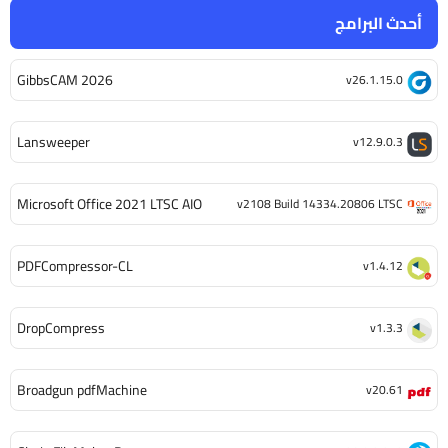
أحدث البرامج
GibbsCAM 2026
v26.1.15.0
Lansweeper
v12.9.0.3
Microsoft Office 2021 LTSC AIO
v2108 Build 14334.20806 LTSC
PDFCompressor-CL
v1.4.12
DropCompress
v1.3.3
Broadgun pdfMachine
v20.61