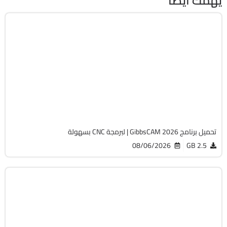
يهمك أيضًا
برمجة وتطوير
64-Bit
v26.1.15.0
Cracked
1820
تحميل برنامج GibbsCAM 2026 | لبرمجة CNC بسهولة
08/06/2026
2.5 GB
الصيانة والتعريفات
32 & 64-Bit
v12.9.0.3