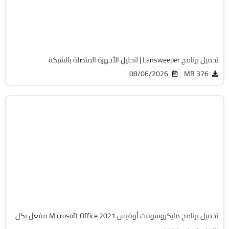
Cracked
2060
تحميل برنامج Lansweeper | لتحليل الأجهزة المتصلة بالشبكة
08/06/2026
376 MB
أوفيس
64-Bit
v2108 Build 14334.20806 LTSC
Cracked
6480
تحميل برنامج مايكروسوفت أوفيس Microsoft Office 2021 مفعل بكل