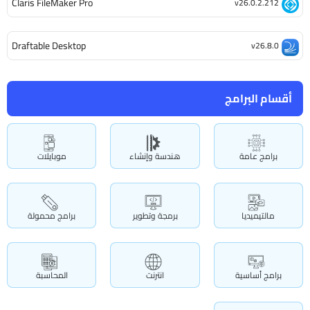
Claris FileMaker Pro
v26.0.2.212
Draftable Desktop
v26.8.0
أقسام البرامج
برامج عامة
هندسة وإنشاء
موبايلات
مالتيميديا
برمجة وتطوير
برامج محمولة
برامج أساسية
انترنت
المحاسبة