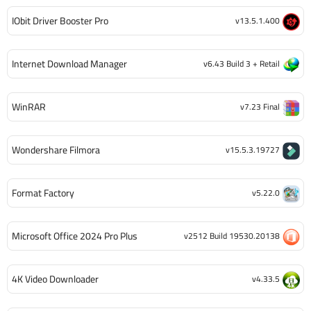
IObit Driver Booster Pro
v13.5.1.400
Internet Download Manager
v6.43 Build 3 + Retail
WinRAR
v7.23 Final
Wondershare Filmora
v15.5.3.19727
Format Factory
v5.22.0
Microsoft Office 2024 Pro Plus
v2512 Build 19530.20138
4K Video Downloader
v4.33.5