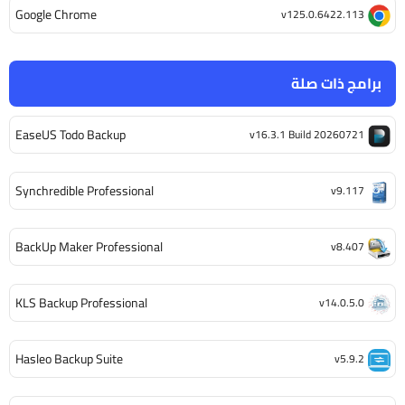
Google Chrome
v125.0.6422.113
برامج ذات صلة
EaseUS Todo Backup
v16.3.1 Build 20260721
Synchredible Professional
v9.117
BackUp Maker Professional
v8.407
KLS Backup Professional
v14.0.5.0
Hasleo Backup Suite
v5.9.2