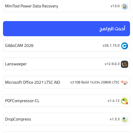
MiniTool Power Data Recovery
v13.0
أحدث البرامج
GibbsCAM 2026
v26.1.15.0
Lansweeper
v12.9.0.3
Microsoft Office 2021 LTSC AIO
v2108 Build 14334.20806 LTSC
PDFCompressor-CL
v1.4.12
DropCompress
v1.3.3