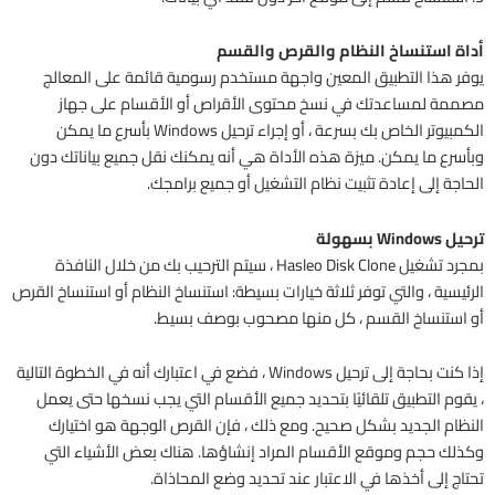
أداة استنساخ النظام والقرص والقسم
يوفر هذا التطبيق المعين واجهة مستخدم رسومية قائمة على المعالج
مصممة لمساعدتك في نسخ محتوى الأقراص أو الأقسام على جهاز
الكمبيوتر الخاص بك بسرعة ، أو إجراء ترحيل Windows بأسرع ما يمكن
وبأسرع ما يمكن. ميزة هذه الأداة هي أنه يمكنك نقل جميع بياناتك دون
الحاجة إلى إعادة تثبيت نظام التشغيل أو جميع برامجك.
ترحيل Windows بسهولة
بمجرد تشغيل Hasleo Disk Clone ، سيتم الترحيب بك من خلال النافذة
الرئيسية ، والتي توفر ثلاثة خيارات بسيطة: استنساخ النظام أو استنساخ القرص
أو استنساخ القسم ، كل منها مصحوب بوصف بسيط.
إذا كنت بحاجة إلى ترحيل Windows ، فضع في اعتبارك أنه في الخطوة التالية
، يقوم التطبيق تلقائيًا بتحديد جميع الأقسام التي يجب نسخها حتى يعمل
النظام الجديد بشكل صحيح. ومع ذلك ، فإن القرص الوجهة هو اختيارك
وكذلك حجم وموقع الأقسام المراد إنشاؤها. هناك بعض الأشياء التي
تحتاج إلى أخذها في الاعتبار عند تحديد وضع المحاذاة.