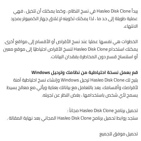
يبدأ Hasleo Disk Clone في نسخ النظام ، وكما يمكنك أن تتخيل ، فهي
عملية طويلة إلى حد ما ، لذا يمكنك تكوينه لإغلاق جهاز الكمبيوتر بمجرد
الانتهاء.
الخطوات هي نفسها عمليا عند نسخ الأقراص أو الأقسام إلى مواقع أخرى.
يمكنك استخدام Hasleo Disk Clone لنسخ الأقراص احتياطيًا إلى موقع معين
أو استنساخ قسم دون المخاطرة بفقدان البيانات.
قم بعمل نسخة احتياطية من نظامك وترحيل Windows
يتيح لك Hasleo Disk Clone ترحيل Windows وإنشاء نسخ احتياطية آمنة
لأقراصك وأقسامك. يعد بالتعامل مع بياناتك بعناية ويأتي مع معالج بسيط
يسمح لأي شخص باستخدامها ، بغض النظر عن تجربته.
تحميل برنامج Hasleo Disk Clone مجاناً :
ستجد روابط تحميل برنامج Hasleo Disk Clone المجاني بعد نهاية المقالة .
تحميل موفق للجميع