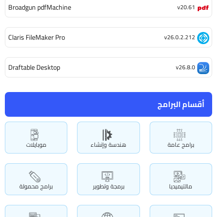
Broadgun pdfMachine
v20.61
Claris FileMaker Pro
v26.0.2.212
Draftable Desktop
v26.8.0
أقسام البرامج
برامج عامة
هندسة وإنشاء
موبايلات
مالتيميديا
برمجة وتطوير
برامج محمولة