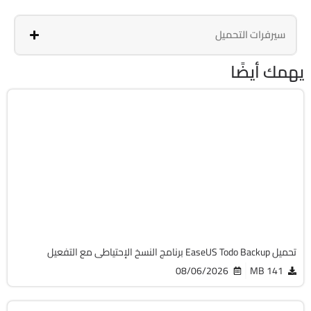
سيرفرات التحميل
يهمك أيضًا
استعادة الملفات
32 & 64-Bit
v16.3.1 Build 20260721
Cracked
6955
تحميل EaseUS Todo Backup برنامج النسخ الإحتياطى مع التفعيل
08/06/2026
141 MB