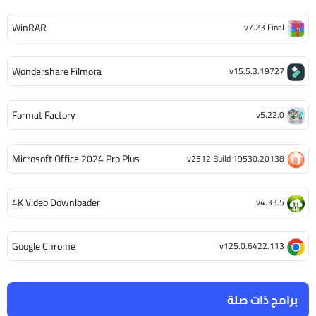
WinRAR
v7.23 Final
Wondershare Filmora
v15.5.3.19727
Format Factory
v5.22.0
Microsoft Office 2024 Pro Plus
v2512 Build 19530.20138
4K Video Downloader
v4.33.5
Google Chrome
v125.0.6422.113
برامج ذات صلة