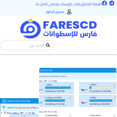
F
T
خطي
طريقة التحميل
شراء كورسات يوديمى
اتصل بنا
a
e
لى
c
l
تسجيل الدخول
e
e
لمحتوى
b
g
o
r
o
a
k
m
Search
...