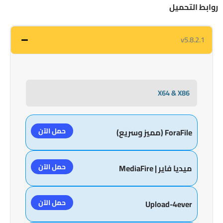
روابط التحميل
v5.8.2.1
X64 & X86
حمل الآن
ForaFile (مميز وسريع)
حمل الآن
ميديا فاير | MediaFire
حمل الآن
Upload-4ever