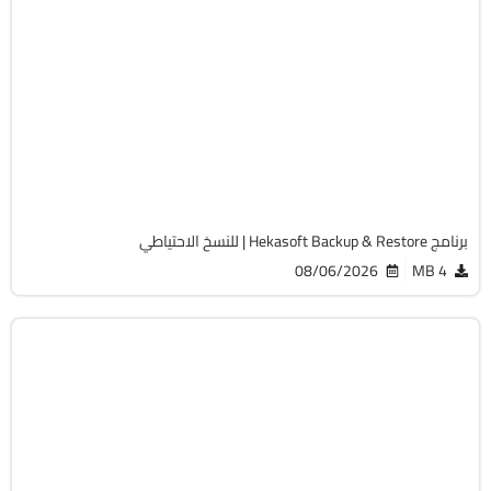
الصيانة والتعريفات
32 & 64-Bit
v1.2.0
Free
1259
برنامج Hekasoft Backup & Restore | للنسخ الاحتياطي
08/06/2026
4 MB
الصيانة والتعريفات
32 & 64-Bit
v13.1.0.544
Cracked