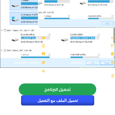
تحميل برنامج Hasleo Disk Clone | نسخ ونقل الويندوز
الاسم: Hasleo Disk Clone
حجم الملف: 37 MB
الإصدار: v5.8.2.1
نوع الملف: Zip
الترخيص: Free
توافق النواة: 64-Bit
القسم: استعادة الملفات
المصدر: easyuefi
الزيارات : 6134
التصنيف: النسخ الاحتياطي والانظمة
الوهمية
تحميل البرنامج
تحميل الملف مع التفعيل