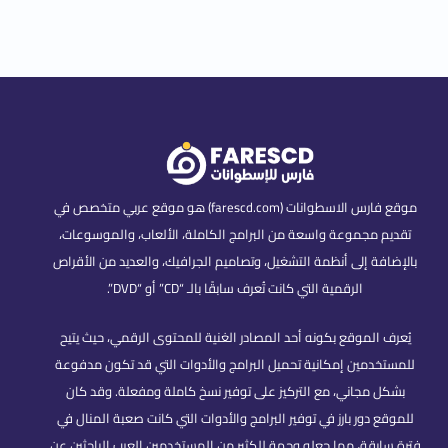
موقع فارس الاسطوانات (farescd.com) هو موقع عربي متخصص في
تقديم مجموعة واسعة من البرامج الكاملة، الألعاب، والموسوعات،
بالإضافة إلى أنظمة التشغيل، وتصاميم الجرافيك، والعديد من الأقراص
الرقمية التي كانت تُعرف سابقًا بالـ “CD” أو “DVD”.
يُعرف الموقع بكونه أحد المصادر الغنية للمحتوى الرقمي، حيث يتيح
للمستخدمين إمكانية تحميل البرامج والأدوات التي قد تكون مدفوعة
بشكل مجاني، مع التركيز على توفير نسخ كاملة ومفعلة. وقد كان
للموقع دور بارز في توفير البرامج والأدوات التي كانت صعبة المنال في
فترة سابقة، مما جعله وجهة للكثير من المستخدمين العرب الباحثين عن