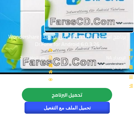
برنامج استعادة المحذوفات من أندرويد | Wondershare
Dr.Fone for Android 6.0.3.26
الإصدار: NA
نوع الملف: Zip
الترخيص: Free
القسم: موبايلات
الزيارات : 7065
تحميل البرنامج
تحميل الملف مع التفعيل