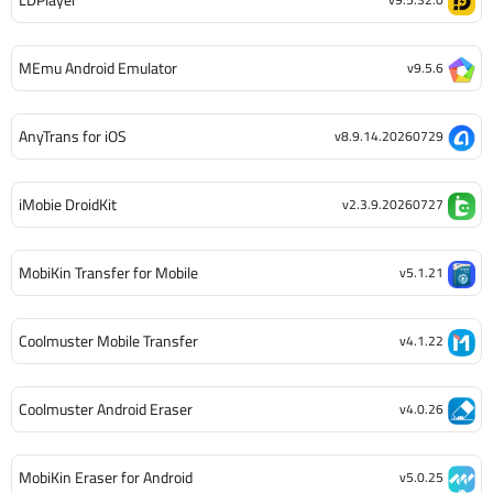
MEmu Android Emulator
v9.5.6
AnyTrans for iOS
v8.9.14.20260729
iMobie DroidKit
v2.3.9.20260727
MobiKin Transfer for Mobile
v5.1.21
Coolmuster Mobile Transfer
v4.1.22
Coolmuster Android Eraser
v4.0.26
MobiKin Eraser for Android
v5.0.25