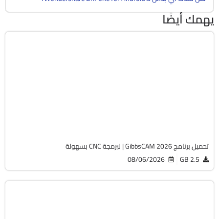
يهمك أيضًا
برمجة وتطوير
64-Bit
v26.1.15.0
Cracked
1827
تحميل برنامج GibbsCAM 2026 | لبرمجة CNC بسهولة
08/06/2026
2.5 GB
الصيانة والتعريفات
32 & 64-Bit