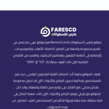
موقع فارس الاسطوانات (farescd.com) هو موقع عربي متخصص في
تقديم مجموعة واسعة من البرامج الكاملة، الألعاب، والموسوعات،
بالإضافة إلى أنظمة التشغيل، وتصاميم الجرافيك، والعديد من الأقراص
الرقمية التي كانت تُعرف سابقًا بالـ “CD” أو “DVD”.
يُعرف الموقع بكونه أحد المصادر الغنية للمحتوى الرقمي، حيث يتيح
للمستخدمين إمكانية تحميل البرامج والأدوات التي قد تكون مدفوعة
بشكل مجاني، مع التركيز على توفير نسخ كاملة ومفعلة. وقد كان
للموقع دور بارز في توفير البرامج والأدوات التي كانت صعبة المنال في
فترة سابقة، مما جعله وجهة للكثير من المستخدمين العرب الباحثين عن
هذه المحتويات.