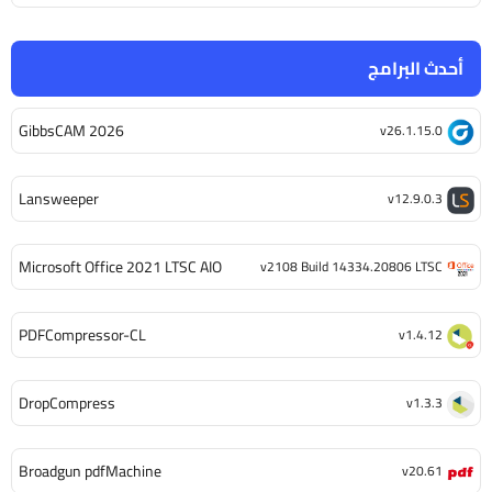
أحدث البرامج
GibbsCAM 2026
v26.1.15.0
Lansweeper
v12.9.0.3
Microsoft Office 2021 LTSC AIO
v2108 Build 14334.20806 LTSC
PDFCompressor-CL
v1.4.12
DropCompress
v1.3.3
Broadgun pdfMachine
v20.61