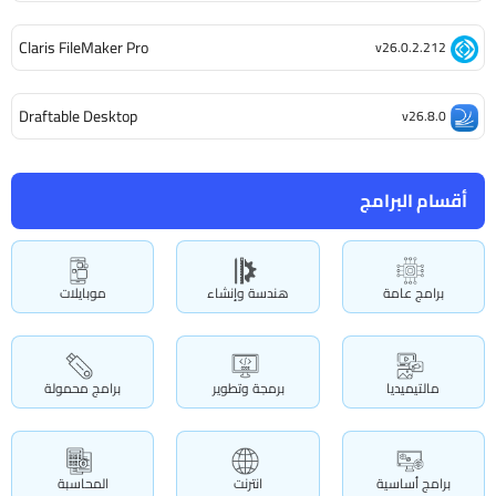
Claris FileMaker Pro
v26.0.2.212
Draftable Desktop
v26.8.0
أقسام البرامج
برامج عامة
هندسة وإنشاء
موبايلات
مالتيميديا
برمجة وتطوير
برامج محمولة
برامج أساسية
انترنت
المحاسبة