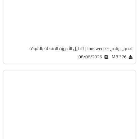
v12.9.0.3
Cracked
2066
تحميل برنامج Lansweeper | لتحليل الأجهزة المتصلة بالشبكة
08/06/2026
376 MB
أوفيس
64-Bit
v2108 Build 14334.20806 LTSC
Cracked
6505