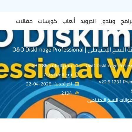
رامج
ويندوز
اندرويد
ألعاب
كورسات
مقالات
تحميل اسطوانة النسخ الإحتياطى | O&O DiskImage Professional
O&O DiskImage Professional
حجم الملف: 1.86 GB
نوع الملف: Zip
اخر تحديث: 2026-04-22
2194
وانات النسخ الاحتياطى