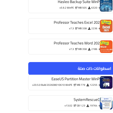
Hasleo Backup Suite WinPE
v5.9.2 WinPE
505 MB
6320
Professor Teaches Excel 2021
v7.3
338 MB
2236
Professor Teaches Word 2021
v7.3
358 MB
2186
اسطوانات ذات صلة
EaseUS Partition Master WinPE
v20.5.0 Build 202608010610 WinPE
779 MB
12255
SystemRescueCd
v13.02
1.23 GB
19764