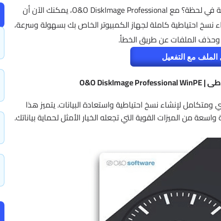
هل تخيلت يومًا أن تفقد كل صورك ومستنداتك الهامة في لحظة؟ مع O&O DiskImage Professional، يمكنك الآن أن
إنشاء نسخ احتياطية كاملة لجهاز الكمبيوتر الخاص بك بسهولة وسرعة،
، وحذف الملفات عن طريق الخطأ.
الملف مع التفعيل
O&O DiskIm
O&O DiskImag هو برنامج قوي ومتكامل لإنشاء نسخ احتياطية واستعادة البيانات. يتميز هذا
عة من الميزات القوية التي تجعله الخيار الأمثل لحماية بياناتك.