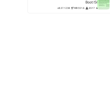
Boot ISO
v8.37.1238
551.6 MB
6517