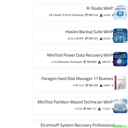
R-Studio WinPE
v9.5 Build 191810 Technician
526 MB
4359
Hasleo Backup Suite WinPE
v5.9.2 WinPE
505 MB
6320
MiniTool Power Data Recovery WinPE
v13.0 Business Technician
880 MB
39070
Paragon Hard Disk Manager 17 Business
v18.14.0
596 Mb
4963
MiniTool Partition Wizard Technician WinPE
v13.9
727 MB
11323
Elcomsoft System Recovery Professional