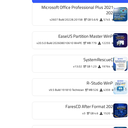
Microsoft Office Professional Plus 2021-
2024
v2607 Build 20228.20158
5.6/6 GB
5745
EaseUS Partition Master WinPE
v20.5.0 Build 202608010610 WinPE
779 MB
12255
SystemRescueCd
v13.02
1.23 GB
19764
R-Studio WinPE
v9.5 Build 191810 Technician
526 MB
4359
FaresCD After Format 2026
v3
4.6 GB
1520