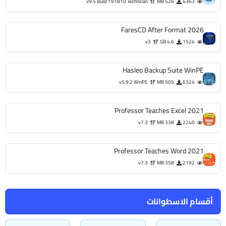
v9.5 Build 191810 Technician
526 MB
4363
FaresCD After Format 2026
v3
4.6 GB
1524
Hasleo Backup Suite WinPE
v5.9.2 WinPE
505 MB
6324
Professor Teaches Excel 2021
v7.3
338 MB
2240
Professor Teaches Word 2021
v7.3
358 MB
2192
أقسام الاسطوانات