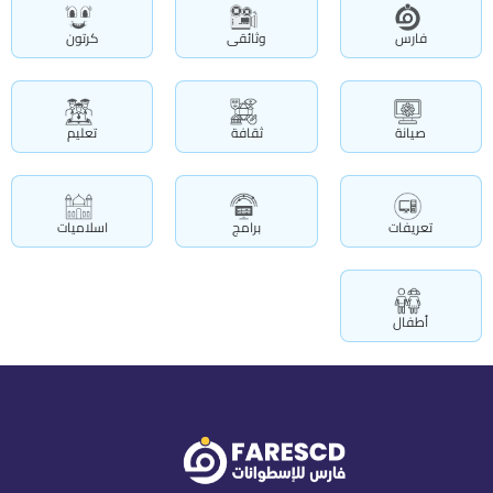
فارس
وثائقى
كرتون
صيانة
ثقافة
تعليم
تعريفات
برامج
اسلاميات
أطفال