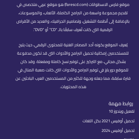
موقع فارس الاسطوانات (farescd.com) هو موقع عربي متخصص في
تقديم مجموعة واسعة من البرامج الكاملة، الألعاب، والموسوعات،
بالإضافة إلى أنظمة التشغيل، وتصاميم الجرافيك، والعديد من الأقراص
الرقمية التي كانت تُعرف سابقًا بالـ “CD” أو “DVD”.
يُعرف الموقع بكونه أحد المصادر الغنية للمحتوى الرقمي، حيث يتيح
للمستخدمين إمكانية تحميل البرامج والأدوات التي قد تكون مدفوعة
بشكل مجاني، مع التركيز على توفير نسخ كاملة ومفعلة. وقد كان
للموقع دور بارز في توفير البرامج والأدوات التي كانت صعبة المنال في
فترة سابقة، مما جعله وجهة للكثير من المستخدمين العرب الباحثين عن
هذه المحتويات.
روابط مهمة
تفعيل ويندوز 10
تحميل أوفيس 2021 بكل اللغات
تحميل أوفيس 2024