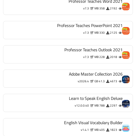
Professor Teaches Word 2021
v7.3
358 MB
2192
Professor Teaches PowerPoint 2021
v7.3
330 MB
2125
Professor Teaches Outlook 2021
v7.3
228 MB
2018
Adobe Master Collection 2026
v2026.4
41.3 GB
4673
Learn to Speak English Deluxe
v12.0.0.40
788 MB
2297
English Visual Vocabulary Builder
v1.4.1
405 MB
1823