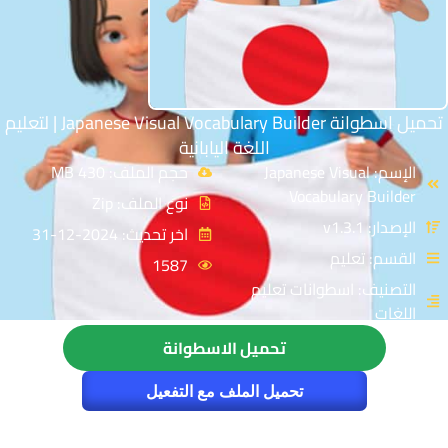
تحميل اسطوانة Japanese Visual Vocabulary Builder | لتعليم
اللغة اليابانية
الإسم: Japanese Visual
حجم الملف: 430 MB
Vocabulary Builder
نوع الملف: Zip
الإصدار: v1.3.1
اخر تحديث: 2024-12-31
القسم: تعليم
1587
التصنيف: اسطوانات تعليم
اللغات
تحميل الاسطوانة
تحميل الملف مع التفعيل