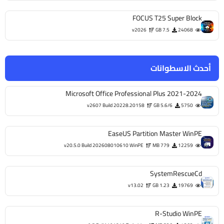
FOCUS T25 Super Block
v2026
7.5 GB
24068
أحدث الاسطوانات
Microsoft Office Professional Plus 2021-2024
v2607 Build 20228.20158
5.6/6 GB
5750
EaseUS Partition Master WinPE
v20.5.0 Build 202608010610 WinPE
779 MB
12259
SystemRescueCd
v13.02
1.23 GB
19769
R-Studio WinPE