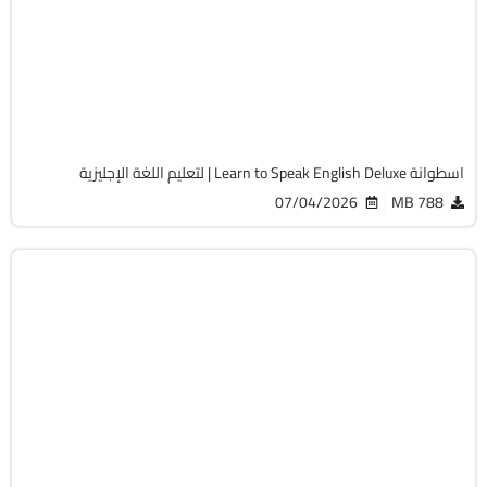
Zip
v12.0.0.40
Cracked
2297
اسطوانة Learn to Speak English Deluxe | لتعليم اللغة الإجليزية
07/04/2026
788 MB
تعليم
Zip
v1.4.1
Cracked
1823