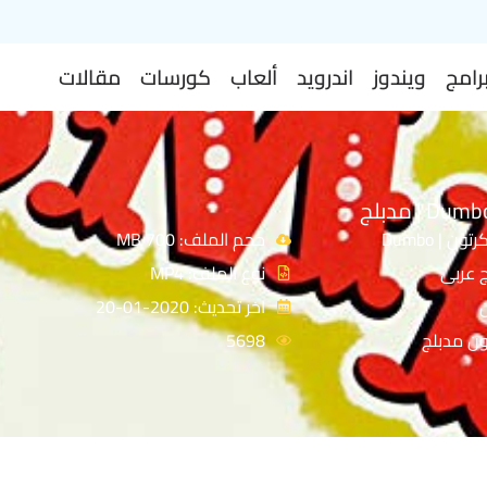
رامج
ويندوز
اندرويد
ألعاب
كورسات
مقالات
ن | Dumbo
حجم الملف: 700 MB
ج عربى
نوع الملف: MP4
اخر تحديث: 2020-01-20
ون مدبلج
5698