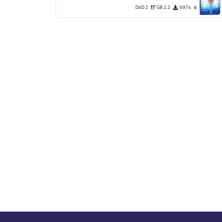
DVD 2
2.2 GB
5974