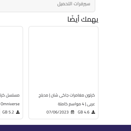
سيرفرات التحميل
يهمك أيضًا
كرتون
كرتون
MP4
MP4
Aio 4 In 1
الموسم
Free
Free
14022
17846
كرتون مغامرات جاكى شان | مدبلج
عربى | 4 مواسم كاملة
Omniverse | الموسم الرابع مدبلج
5.2 GB
07/06/2023
4.6 GB