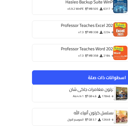
Hasleo Backup Suite WinPE
v5.9.2 WinPE
505 MB
6317
Professor Teaches Excel 2021
v7.3
338 MB
2234
Professor Teaches Word 2021
v7.3
358 MB
2184
اسطوانات ذات صلة
كرتون مغامرات جاكى شان
Aio 4 In 1
4.6 GB
17846
مسلسل كرتون أنبياء الله
12649
3.7 GB
الموسم الاول