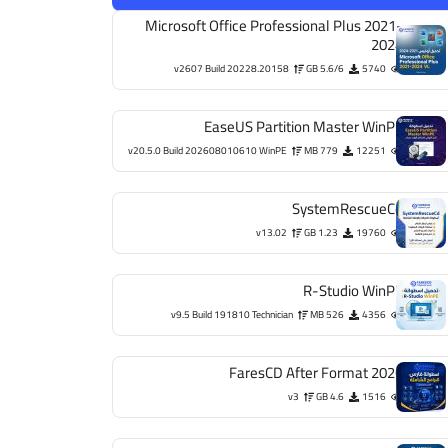
Microsoft Office Professional Plus 2021-
2024
v2607 Build 20228.20158
5.6/6 GB
5740
EaseUS Partition Master WinPE
v20.5.0 Build 202608010610 WinPE
779 MB
12251
SystemRescueCd
v13.02
1.23 GB
19760
R-Studio WinPE
v9.5 Build 191810 Technician
526 MB
4356
FaresCD After Format 2026
v3
4.6 GB
1516