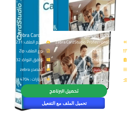
تحميل برنامج Zebra CardStudio Professional
الاسم: Zebra CardStudio Professional
حجم الملف: 231 MB
الإصدار: v2.5.41.0
نوع الملف: Zip
الترخيص: Cracked
توافق النواة: 32 & 64-Bit
القسم: التصميم والجرافيك
المصدر: zebra
الزيارات : 4704
التصنيف: تصميم
تحميل البرنامج
تحميل الملف مع التفعيل