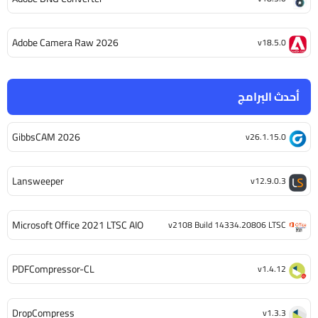
Adobe Camera Raw 2026
v18.5.0
أحدث البرامج
GibbsCAM 2026
v26.1.15.0
Lansweeper
v12.9.0.3
Microsoft Office 2021 LTSC AIO
v2108 Build 14334.20806 LTSC
PDFCompressor-CL
v1.4.12
DropCompress
v1.3.3