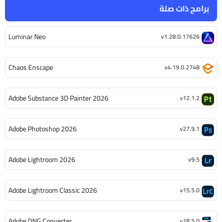
برامج ذات صلة
Luminar Neo
v1.28.0.17626
Chaos Enscape
v4.19.0.2748
Adobe Substance 3D Painter 2026
v12.1.2
Adobe Photoshop 2026
v27.9.1
Adobe Lightroom 2026
v9.5
Adobe Lightroom Classic 2026
v15.5.0
Adobe DNG Converter
v18.5.0