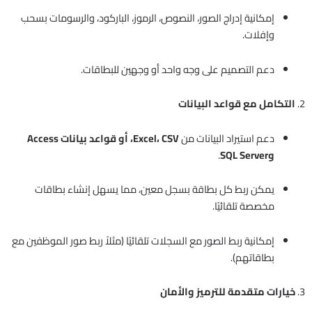
إمكانية إدراج الصور، النصوص، الرموز، الباركود، والرسومات بسحب
وإفلات.
دعم التصميم على وجه واحد أو وجهين للبطاقات.
2.
التكامل مع قواعد البيانات
دعم استيراد البيانات من
Excel، CSV، أو قواعد بيانات Access
وSQL Server
.
يمكن ربط كل بطاقة بسجل معين، مما يسهل إنشاء بطاقات
مخصصة تلقائيًا.
إمكانية ربط الصور مع السجلات تلقائيًا (مثلاً ربط صور الموظفين مع
بطاقاتهم).
3.
خيارات متقدمة للترميز والأمان