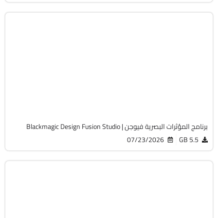
التصميم والجرافيك
64-Bit
v21.0.3
Cracked
6646
برنامج المؤثرات البصرية فيوجن | Blackmagic Design Fusion Studio
07/23/2026
5.5 GB
التصميم والجرافيك
64-Bit
v29.2.0 Build 5003