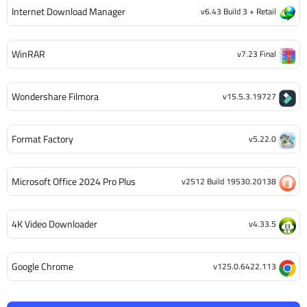
Internet Download Manager
v6.43 Build 3 + Retail
WinRAR
v7.23 Final
Wondershare Filmora
v15.5.3.19727
Format Factory
v5.22.0
Microsoft Office 2024 Pro Plus
v2512 Build 19530.20138
4K Video Downloader
v4.33.5
Google Chrome
v125.0.6422.113