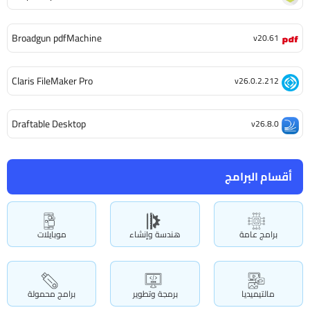
Broadgun pdfMachine
v20.61
Claris FileMaker Pro
v26.0.2.212
Draftable Desktop
v26.8.0
أقسام البرامج
برامج عامة
هندسة وإنشاء
موبايلات
مالتيميديا
برمجة وتطوير
برامج محمولة