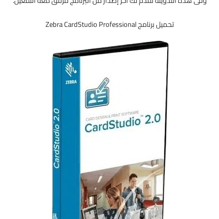
وفى هذه التدوينة نقدم لك آخر إصدار من البرنامج مرفق معه التفعيل.
تحميل برنامج Zebra CardStudio Professional