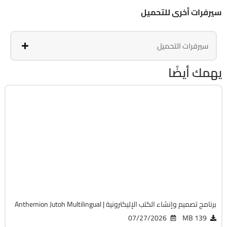
سيرفرات أخرى للتحميل
سيرفرات التحميل
يهمك أيضًا
أوفيس
64-Bit
v3.32.1
Cracked
6482
برنامج تصميم وإنشاء الكتب الإليكترونية | Anthemion Jutoh Multilingual
07/27/2026
139 MB