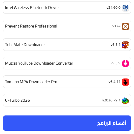
Intel Wireless Bluetooth Driver
v24.60.0
Prevent Restore Professional
v124
TubeMate Downloader
v6.5.1
Muziza YouTube Downloader Converter
v9.5.9
Tomabo MP4 Downloader Pro
v6.4.11
CFTurbo 2026
v2026 R2.1
أقسام البرامج