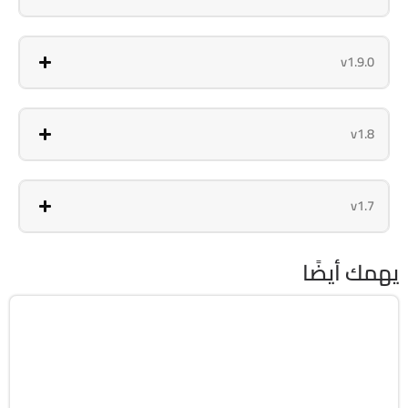
v1.9.0
v1.8
v1.7
يهمك أيضًا
برامج عامة
32 & 64-Bit
v1.5.3