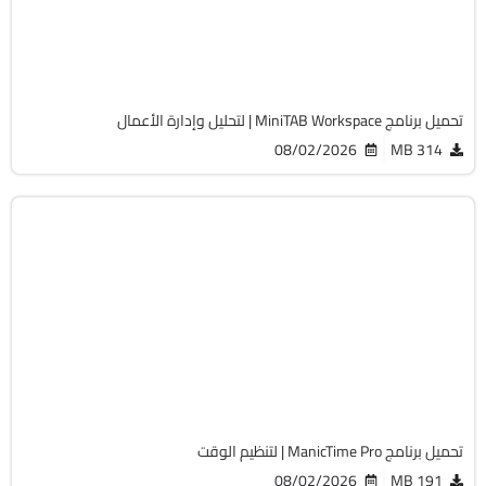
Cracked
1278
تحميل برنامج MiniTAB Workspace | لتحليل وإدارة الأعمال
08/02/2026
314 MB
برامج عامة
32 & 64-Bit
v2026.2.1.1
Cracked
1865
تحميل برنامج ManicTime Pro | لتنظيم الوقت
08/02/2026
191 MB