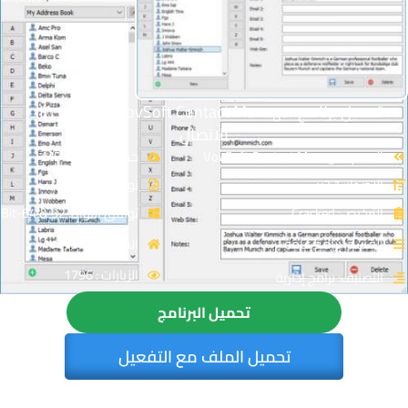
تحميل برنامج VovSoft Contact Manager | لإدارة جهات
الاتصال
الاسم: VovSoft Contact Manager
حجم الملف: 6 MB
الإصدار: v2.1
نوع الملف: Zip
الترخيص: Cracked
توافق النواة: 32 & 64-Bit
القسم: برامج عامة
المصدر: VovSoft
الزيارات : 1796
التصنيف: برامج إدارية
تحميل البرنامج
تحميل الملف مع التفعيل