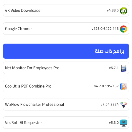
4K Video Downloader
v4.33.5
Google Chrome
v125.0.6422.113
برامج ذات صلة
Net Monitor For Employees Pro
v6.7.1
CoolUtils PDF Combine Pro
v4.2.0.195/157
WizFlow Flowcharter Professional
v7.54.2224
VovSoft AI Requester
v5.3.0