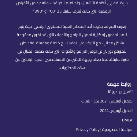
بالإضافة إلى أنظمة التشغيل، وتصاميم الجرافيك، والعديد من الأقراص
الرقمية التي كانت تُعرف سابقًا بالـ “CD” أو “DVD”.
يُعرف الموقع بكونه أحد المصادر الغنية للمحتوى الرقمي، حيث يتيح
للمستخدمين إمكانية تحميل البرامج والأدوات التي قد تكون مدفوعة
بشكل مجاني، مع التركيز على توفير نسخ كاملة ومفعلة. وقد كان
للموقع دور بارز في توفير البرامج والأدوات التي كانت صعبة المنال في
فترة سابقة، مما جعله وجهة للكثير من المستخدمين العرب الباحثين عن
هذه المحتويات.
روابط مهمة
تفعيل ويندوز 10
تحميل أوفيس 2021 بكل اللغات
تحميل أوفيس 2024
DMCA
سياسة الخصوصية | Privacy Policy