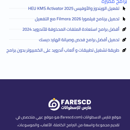
برامج مميزة
تفعيل الويندوز والأوفيس HEU KMS Activator 2025
تحميل برنامج فيلمورا Filmora 2026 مع التفعيل
أفضل برامج استعادة الملفات المحذوفة للأندرويد 2024
تحميل أفضل برامج فحص وصيانة الهارد ديسك
طريقة تشغيل تطبيقات و ألعاب أندرويد على الكمبيوتر بدون برامج
موقع فارس الاسطوانات (farescd.com) هو موقع عربي متخصص في
تقديم مجموعة واسعة من البرامج الكاملة، الألعاب، والموسوعات،