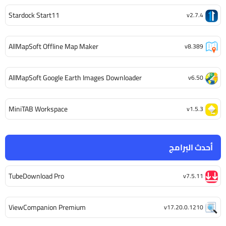
Stardock Start11
v2.7.4
AllMapSoft Offline Map Maker
v8.389
AllMapSoft Google Earth Images Downloader
v6.50
MiniTAB Workspace
v1.5.3
أحدث البرامج
TubeDownload Pro
v7.5.11
ViewCompanion Premium
v17.20.0.1210