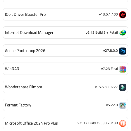
IObit Driver Booster Pro
v13.5.1.400
Internet Download Manager
v6.43 Build 3 + Retail
Adobe Photoshop 2026
v27.8.0.0
WinRAR
v7.23 Final
Wondershare Filmora
v15.5.3.19727
Format Factory
v5.22.0
Microsoft Office 2024 Pro Plus
v2512 Build 19530.20138