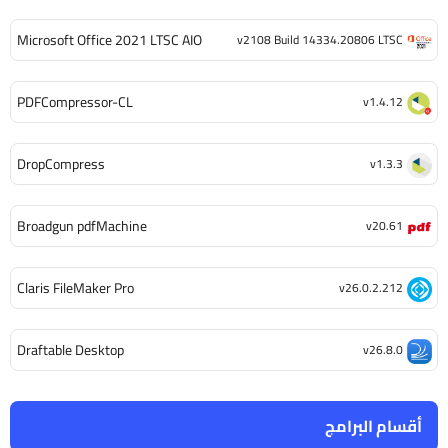
Microsoft Office 2021 LTSC AIO
v2108 Build 14334.20806 LTSC
PDFCompressor-CL
v1.4.12
DropCompress
v1.3.3
Broadgun pdfMachine
v20.61
Claris FileMaker Pro
v26.0.2.212
Draftable Desktop
v26.8.0
أقسام البرامج