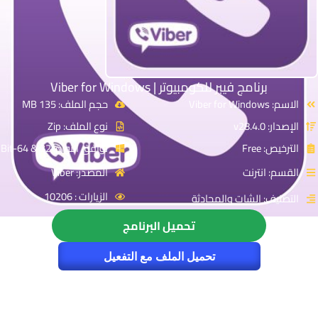
برنامج فيبر للكومبيوتر | Viber for Windows
الاسم: Viber for Windows
حجم الملف: 135 MB
الإصدار: v28.4.0
نوع الملف: Zip
الترخيص: Free
توافق النواة: 32 & 64-Bit
القسم: انترنت
المصدر: Viber
الزيارات : 10206
التصنيف: الشات والمحادثة
تحميل البرنامج
تحميل الملف مع التفعيل