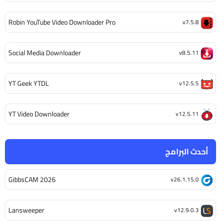
Robin YouTube Video Downloader Pro
v7.5.8
Social Media Downloader
v8.5.11
YT Geek YTDL
v12.5.5
YT Video Downloader
v12.5.11
أحدث البرامج
GibbsCAM 2026
v26.1.15.0
Lansweeper
v12.9.0.3