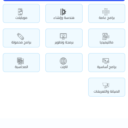
برامج عامة
هندسة وإنشاء
موبايلات
مالتيميديا
برمجة وتطوير
برامج محمولة
برامج أساسية
انترنت
المحاسبة
الصيانة والتعريفات