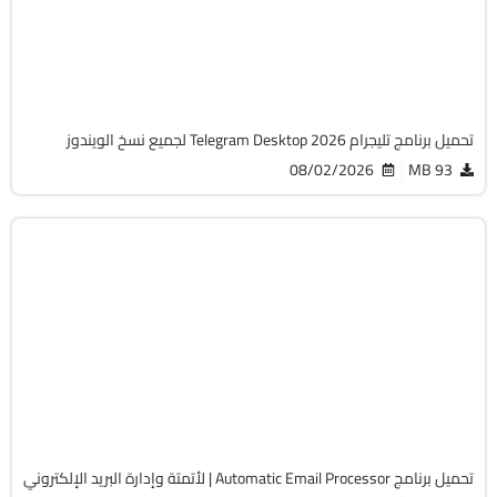
v7.0.7
Free
8302
تحميل برنامج تليجرام Telegram Desktop 2026 لجميع نسخ الويندوز
08/02/2026
93 MB
برامج عامة
32 & 64-Bit
v4.3.1
Cracked
1807
تحميل برنامج Automatic Email Processor | لأتمتة وإدارة البريد الإلكتروني