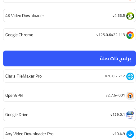
4K Video Downloader
v4.33.5
Google Chrome
v125.0.6422.113
برامج ذات صلة
Claris FileMaker Pro
v26.0.2.212
OpenVPN
v2.7.6-I001
Google Drive
v129.0.1
Any Video Downloader Pro
v10.4.9