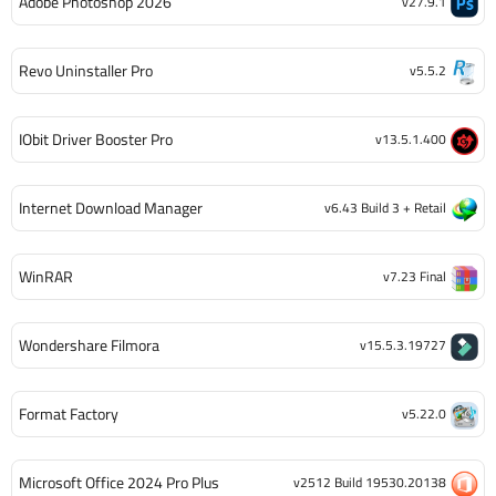
Adobe Photoshop 2026
v27.9.1
Revo Uninstaller Pro
v5.5.2
IObit Driver Booster Pro
v13.5.1.400
Internet Download Manager
v6.43 Build 3 + Retail
WinRAR
v7.23 Final
Wondershare Filmora
v15.5.3.19727
Format Factory
v5.22.0
Microsoft Office 2024 Pro Plus
v2512 Build 19530.20138