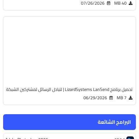
07/26/2026
40 MB
برامج عامة
32 & 64-Bit
v26.06
Cracked
1459
تحميل برنامج LizardSystems LanSend | لتبادل الرسائل لمشتركين الشبكة
06/29/2026
7 MB
البرامج الشائعة