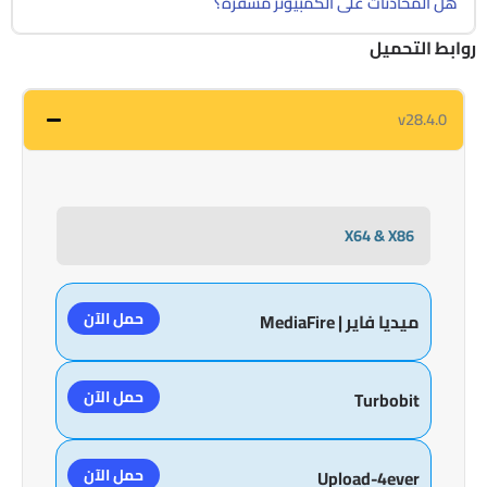
هل المحادثات على الكمبيوتر مشفرة؟
روابط التحميل
v28.4.0
X64 & X86
حمل الآن
ميديا فاير | MediaFire
حمل الآن
Turbobit
حمل الآن
Upload-4ever