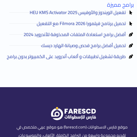
برامج مميزة
تفعيل الويندوز والأوفيس HEU KMS Activator 2025
تحميل برنامج فيلمورا Filmora 2026 مع التفعيل
أفضل برامج استعادة الملفات المحذوفة للأندرويد 2024
تحميل أفضل برامج فحص وصيانة الهارد ديسك
طريقة تشغيل تطبيقات و ألعاب أندرويد على الكمبيوتر بدون برامج
موقع فارس الاسطوانات (farescd.com) هو موقع عربي متخصص في
تقديم مجموعة واسعة من البرامج الكاملة، الألعاب، والموسوعات،