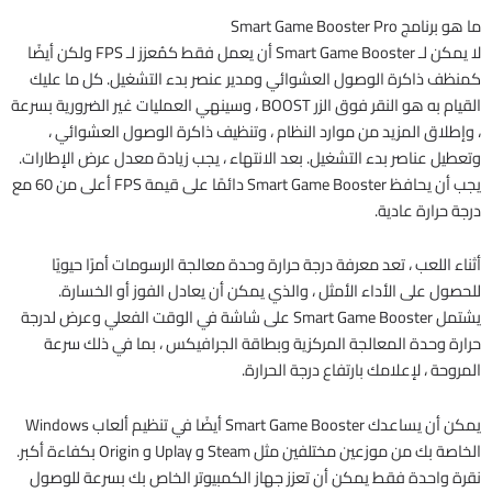
ما هو برنامج Smart Game Booster Pro
لا يمكن لـ Smart Game Booster أن يعمل فقط كمُعزز لـ FPS ولكن أيضًا
كمنظف ذاكرة الوصول العشوائي ومدير عنصر بدء التشغيل. كل ما عليك
القيام به هو النقر فوق الزر BOOST ، وسينهي العمليات غير الضرورية بسرعة
، وإطلاق المزيد من موارد النظام ، وتنظيف ذاكرة الوصول العشوائي ،
وتعطيل عناصر بدء التشغيل. بعد الانتهاء ، يجب زيادة معدل عرض الإطارات.
يجب أن يحافظ Smart Game Booster دائمًا على قيمة FPS أعلى من 60 مع
درجة حرارة عادية.
أثناء اللعب ، تعد معرفة درجة حرارة وحدة معالجة الرسومات أمرًا حيويًا
للحصول على الأداء الأمثل ، والذي يمكن أن يعادل الفوز أو الخسارة.
يشتمل Smart Game Booster على شاشة في الوقت الفعلي وعرض لدرجة
حرارة وحدة المعالجة المركزية وبطاقة الجرافيكس ، بما في ذلك سرعة
المروحة ، لإعلامك بارتفاع درجة الحرارة.
يمكن أن يساعدك Smart Game Booster أيضًا في تنظيم ألعاب Windows
الخاصة بك من موزعين مختلفين مثل Steam و Uplay و Origin بكفاءة أكبر.
نقرة واحدة فقط يمكن أن تعزز جهاز الكمبيوتر الخاص بك بسرعة للوصول