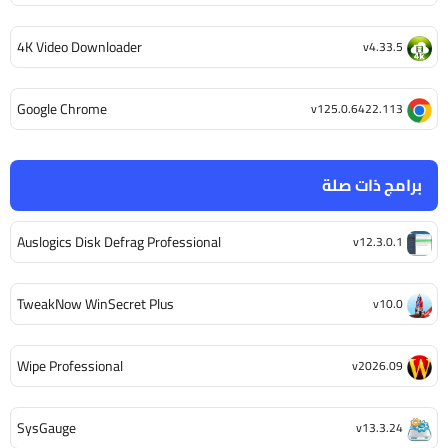
4K Video Downloader
v4.33.5
Google Chrome
v125.0.6422.113
برامج ذات صلة
Auslogics Disk Defrag Professional
v12.3.0.1
TweakNow WinSecret Plus
v10.0
Wipe Professional
v2026.09
SysGauge
v13.3.24