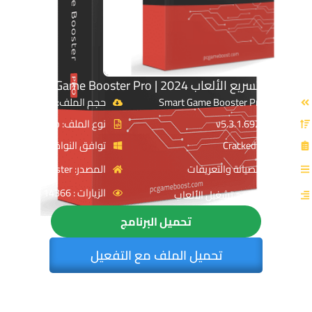
برنامج تسريع الألعاب 2024 | Smart Game Booster Pro
الاسم: Smart Game Booster Pro
حجم الملف: 67 MB
الإصدار: v5.3.1.692
نوع الملف: Zip
الترخيص: Cracked
توافق النواة: 64-Bit
القسم: الصيانة والتعريفات
المصدر: Game Booster
الزيارات : 14366
التصنيف: برامج تشغيل الألعاب
تحميل البرنامج
تحميل الملف مع التفعيل