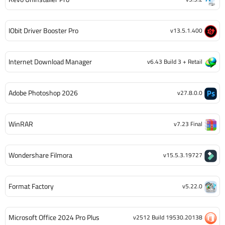
IObit Driver Booster Pro
v13.5.1.400
Internet Download Manager
v6.43 Build 3 + Retail
Adobe Photoshop 2026
v27.8.0.0
WinRAR
v7.23 Final
Wondershare Filmora
v15.5.3.19727
Format Factory
v5.22.0
Microsoft Office 2024 Pro Plus
v2512 Build 19530.20138