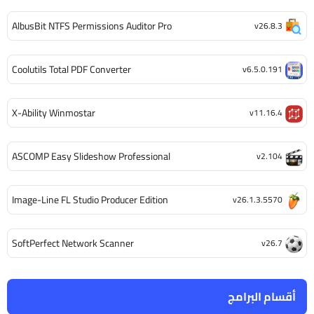
AlbusBit NTFS Permissions Auditor Pro
v26.8.3
Coolutils Total PDF Converter
v6.5.0.191
X-Ability Winmostar
v11.16.4
ASCOMP Easy Slideshow Professional
v2.104
Image-Line FL Studio Producer Edition
v26.1.3.5570
SoftPerfect Network Scanner
v26.7
أقسام البرامج