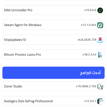
IObit Uninstaller Pro
v15.6.0.6
Veeam Agent for Windows
v13.1.0.544
StopUpdates10
v4.8.2026.729
Bitsum Process Lasso Pro
v18.2.3.42
أحدث البرامج
Zoner Studio
v19.2606.2.702
Auslogics Disk Defrag Professional
v12.3.0.1