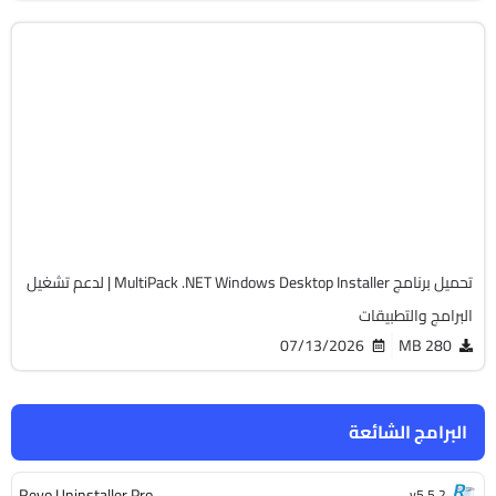
الصيانة والتعريفات
32 & 64-Bit
v2.2
Free
1686
تحميل برنامج MultiPack .NET Windows Desktop Installer | لدعم تشغيل
البرامج والتطبيقات
07/13/2026
280 MB
البرامج الشائعة
Revo Uninstaller Pro
v5.5.2