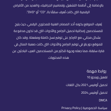
بالإضافة إلى أنظمة التشغيل، وتصاميم الجرافيك، والعديد من الأقراص
الرقمية التي كانت تُعرف سابقًا بالـ “CD” أو “DVD”.
يُعرف الموقع بكونه أحد المصادر الغنية للمحتوى الرقمي، حيث يتيح
للمستخدمين إمكانية تحميل البرامج والأدوات التي قد تكون مدفوعة
بشكل مجاني، مع التركيز على توفير نسخ كاملة ومفعلة. وقد كان
للموقع دور بارز في توفير البرامج والأدوات التي كانت صعبة المنال في
فترة سابقة، مما جعله وجهة للكثير من المستخدمين العرب الباحثين عن
هذه المحتويات.
روابط مهمة
تفعيل ويندوز 10
تحميل أوفيس 2021 بكل اللغات
تحميل أوفيس 2024
DMCA
سياسة الخصوصية | Privacy Policy