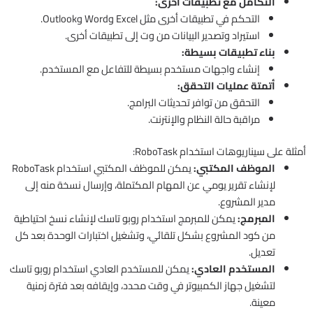
التكامل مع تطبيقات أخرى:
التحكم في تطبيقات أخرى مثل Excel وWord وOutlook.
استيراد وتصدير البيانات من وت إلى تطبيقات أخرى.
بناء تطبيقات بسيطة:
إنشاء واجهات مستخدم بسيطة للتفاعل مع المستخدم.
أتمتة عمليات التحقق:
التحقق من توافر تحديثات البرامج.
مراقبة حالة النظام والإنترنت.
أمثلة على سيناريوهات استخدام RoboTask:
الموظف المكتبي:
يمكن للموظف المكتبي استخدام RoboTask
لإنشاء تقرير يومي عن المهام المكتملة، وإرسال نسخة منه إلى
مدير المشروع.
المبرمج:
يمكن للمبرمج استخدام روبو تاسك لإنشاء نسخ احتياطية
من كود المشروع بشكل تلقائي، وتشغيل اختبارات الوحدة بعد كل
تعديل.
المستخدم العادي:
يمكن للمستخدم العادي استخدام روبو تاسك
لتشغيل جهاز الكمبيوتر في وقت محدد، وإيقافه بعد فترة زمنية
معينة.