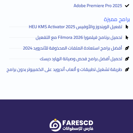
Adobe Premiere Pro 2025
برامج مميزة
تفعيل الويندوز والأوفيس HEU KMS Activator 2025
تحميل برنامج فيلمورا Filmora 2026 مع التفعيل
أفضل برامج استعادة الملفات المحذوفة للأندرويد 2024
تحميل أفضل برامج فحص وصيانة الهارد ديسك
طريقة تشغيل تطبيقات و ألعاب أندرويد على الكمبيوتر بدون برامج