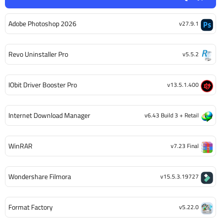
Adobe Photoshop 2026
v27.9.1
Revo Uninstaller Pro
v5.5.2
IObit Driver Booster Pro
v13.5.1.400
Internet Download Manager
v6.43 Build 3 + Retail
WinRAR
v7.23 Final
Wondershare Filmora
v15.5.3.19727
Format Factory
v5.22.0