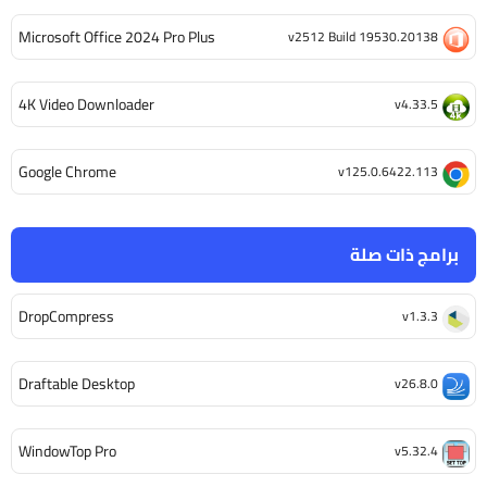
Microsoft Office 2024 Pro Plus
v2512 Build 19530.20138
4K Video Downloader
v4.33.5
Google Chrome
v125.0.6422.113
برامج ذات صلة
DropCompress
v1.3.3
Draftable Desktop
v26.8.0
WindowTop Pro
v5.32.4