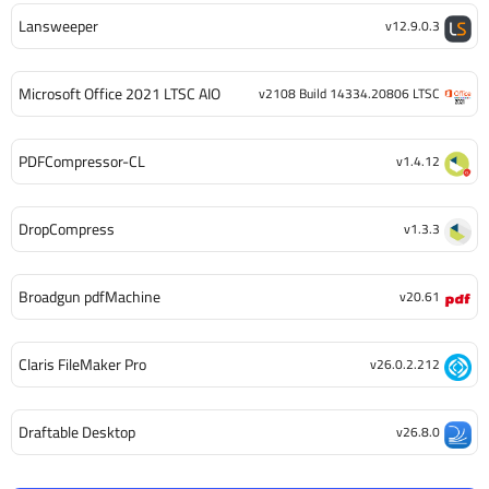
Lansweeper
v12.9.0.3
Microsoft Office 2021 LTSC AIO
v2108 Build 14334.20806 LTSC
PDFCompressor-CL
v1.4.12
DropCompress
v1.3.3
Broadgun pdfMachine
v20.61
Claris FileMaker Pro
v26.0.2.212
Draftable Desktop
v26.8.0