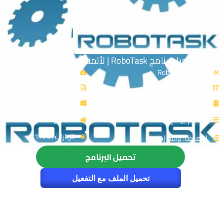
تحميل برنامج RoboTask | لأتمتة أعمالك الروتينية
الاسم: RoboTask
حجم الملف: 218 MB
الإصدار: v10.6.7
نوع الملف: Zip
الترخيص: Cracked
توافق النواة: 64-Bit
القسم: برامج عامة
المصدر: RoboTask
الزيارات : 1725
التصنيف: برامج إدارية
تحميل البرنامج
تحميل الملف مع التفعيل