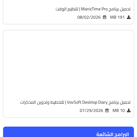
تحميل برنامج ManicTime Pro | لتنظيم الوقت
08/02/2026
191 MB
أوفيس
32 & 64-Bit
v3.3
Cracked
1775
تحميل برنامج VovSoft Desktop Diary | للتخطيط وتدوين المذكرات
07/29/2026
10 MB
البرامج الشائعة