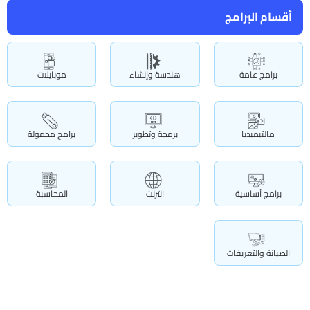
أقسام البرامج
برامج عامة
هندسة وإنشاء
موبايلات
مالتيميديا
برمجة وتطوير
برامج محمولة
برامج أساسية
انترنت
المحاسبة
الصيانة والتعريفات