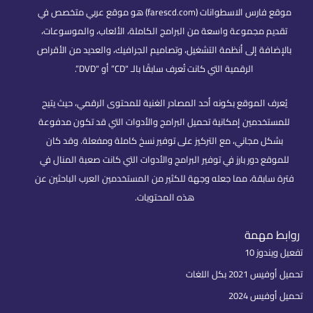
موقع فارس الاسطوانات (farescd.com) هو موقع عربي متخصص في
تقديم مجموعة واسعة من البرامج الكاملة، الألعاب، والموسوعات،
بالإضافة إلى أنظمة التشغيل، وتصاميم الجرافيك، والعديد من الأقراص
الرقمية التي كانت تُعرف سابقًا بالـ “CD” أو “DVD”.
يُعرف الموقع بكونه أحد المصادر الغنية للمحتوى الرقمي، حيث يتيح
للمستخدمين إمكانية تحميل البرامج والأدوات التي قد تكون مدفوعة
بشكل مجاني، مع التركيز على توفير نسخ كاملة ومفعلة. وقد كان
للموقع دور بارز في توفير البرامج والأدوات التي كانت صعبة المنال في
فترة سابقة، مما جعله وجهة للكثير من المستخدمين العرب الباحثين عن
هذه المحتويات.
روابط مهمة
تفعيل ويندوز 10
تحميل أوفيس 2021 بكل اللغات
تحميل أوفيس 2024