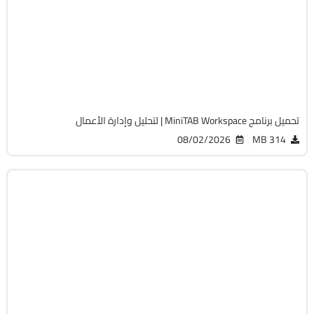
32 & 64-Bit
v1.5.3
Cracked
1289
تحميل برنامج MiniTAB Workspace | لتحليل وإدارة الأعمال
08/02/2026
314 MB
برامج عامة
32 & 64-Bit
v2026.2.1.1
Cracked
1875