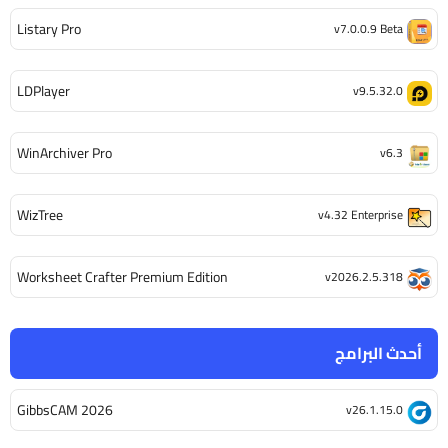
Listary Pro
v7.0.0.9 Beta
LDPlayer
v9.5.32.0
WinArchiver Pro
v6.3
WizTree
v4.32 Enterprise
Worksheet Crafter Premium Edition
v2026.2.5.318
أحدث البرامج
GibbsCAM 2026
v26.1.15.0