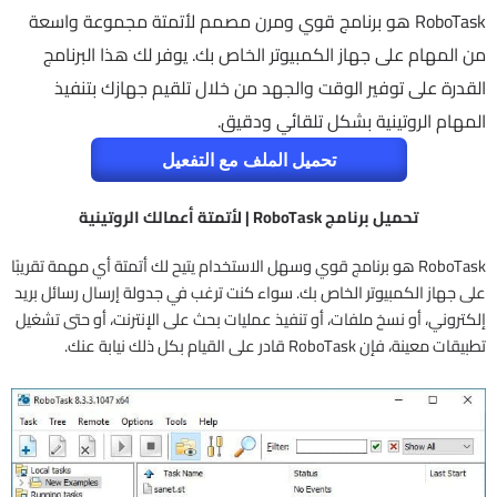
RoboTask هو برنامج قوي ومرن مصمم لأتمتة مجموعة واسعة
من المهام على جهاز الكمبيوتر الخاص بك. يوفر لك هذا البرنامج
القدرة على توفير الوقت والجهد من خلال تلقيم جهازك بتنفيذ
المهام الروتينية بشكل تلقائي ودقيق.
تحميل الملف مع التفعيل
تحميل برنامج RoboTask | لأتمتة أعمالك الروتينية
RoboTask هو برنامج قوي وسهل الاستخدام يتيح لك أتمتة أي مهمة تقريبًا
على جهاز الكمبيوتر الخاص بك. سواء كنت ترغب في جدولة إرسال رسائل بريد
إلكتروني، أو نسخ ملفات، أو تنفيذ عمليات بحث على الإنترنت، أو حتى تشغيل
تطبيقات معينة، فإن RoboTask قادر على القيام بكل ذلك نيابة عنك.