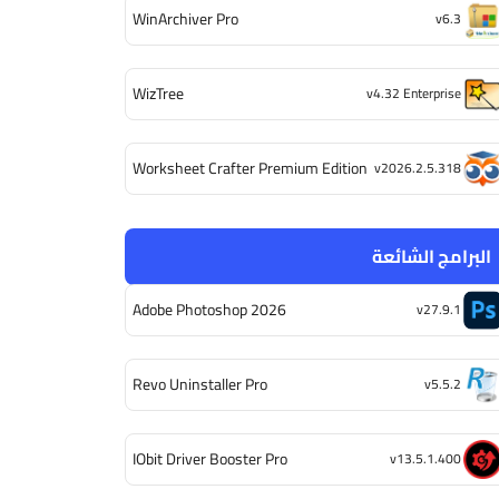
WinArchiver Pro
v6.3
WizTree
v4.32 Enterprise
Worksheet Crafter Premium Edition
v2026.2.5.318
البرامج الشائعة
Adobe Photoshop 2026
v27.9.1
Revo Uninstaller Pro
v5.5.2
IObit Driver Booster Pro
v13.5.1.400