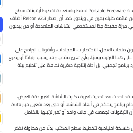
بحسب صفحة البرنامج الرسمية، فإن ReIcon يعمل كأداة Portable Freeware لحفظ واستعادة تخطيط أيقونات سطح
المكتب، مع إمكانية الاستعادة من داخل البرنامج أو من قائمة كليك يمين في ويندوز. كما أن إصدار ReIcon v2.3 أضاف
وهي ميزة مفيدة جدًا لمستخدمي الشاشات المتعددة أو من يبدلون
ن ملفات العمل، الاختصارات، المجلدات، وأيقونات البرامج على
ذا الترتيب يوميًا، وأي تغيير مفاجئ قد يسبب ارتباكًا أو يضيع
 البحث عن الملفات. لذلك لا يعتبر ReIcon مجرد برنامج تجميلي، بل أداة إنتاجية صغيرة تحافظ على تنظيم بيئة
 قد تحدث بعد تحديث تعريف كارت الشاشة، تغيير دقة العرض،
توصيل اللابتوب بشاشة خارجية، الخروج من لعبة، استخدام برنامج يتحكم في أبعاد الشاشة، أو حتى بعد تفعيل خيار Auto
إزعاج لأنه يعمل كنسخة احتياطية لتخطيط سطح المكتب. بدلًا من محاولة تذكر