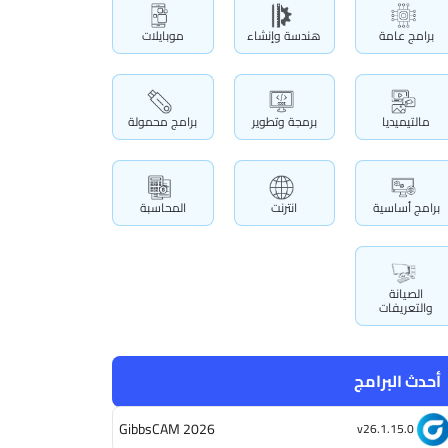
برامج عامة
هندسة وإنشاء
موبايلات
مالتيميديا
برمجة وتطوير
برامج محمولة
برامج أساسية
انترنت
المحاسبة
الصيانة
والتعريفات
أحدث البرامج
GibbsCAM 2026
v26.1.15.0