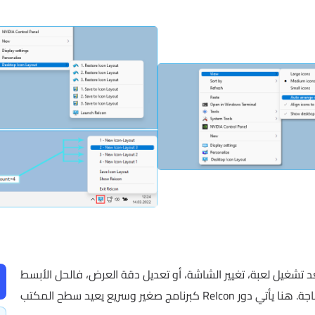
د تشغيل لعبة، تغيير الشاشة، أو تعديل دقة العرض، فالحل الأبسط
هو استخدام أداة تحفظ الترتيب الحالي وتعيده عند الحاجة. هنا يأتي دور ReIcon كبرنامج صغير وسريع يعيد سطح المكتب