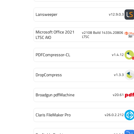
Lansweeper
v12.9.0.3
Microsoft Office 2021
v2108 Build 14334.20806
LTSC
LTSC AIO
PDFCompressor-CL
v1.4.12
DropCompress
v1.3.3
Broadgun pdfMachine
v20.61
Claris FileMaker Pro
v26.0.2.212