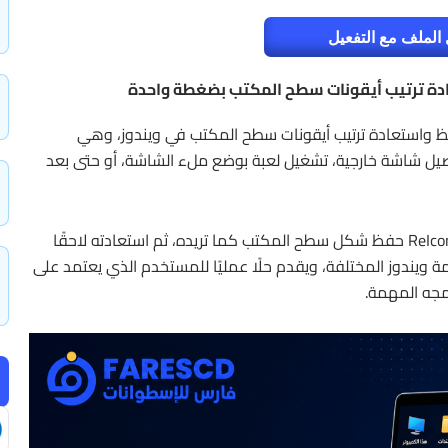
الملف مع التفعيل
صة لحفظ واستعادة ترتيب أيقونات سطح المكتب في ويندوز، وهي
وصيل شاشة خارجية، تشغيل لعبة بوضع ملء الشاشة، أو حتى بعد
بدلًا من إعادة ترتيب الأيقونات يدويًا كل مرة، يتيح لك ReIcon حفظ شكل سطح المكتب كما تريده، ثم استعادته لاحقًا
مة ويندوز المختلفة، ويقدم حلًا عمليًا للمستخدم الذي يعتمد على
امجه المهمة.