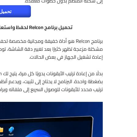
إلى شكله المنظم بدون خطوات معقدة.
تحميل 
تحميل برنامج ReIcon لحفظ واستعادة ترتيب أيقونات سطح المكتب بضغطة واحدة
برنامج ReIcon هو أداة خفيفة ومجانية مخص
مشكلة مزعجة تظهر كثيرًا بعد تغيير دقة الشاشة، ت
إعادة تشغيل الجهاز في بعض الحالات.
بضغطة واحدة. البرنامج لا يحتاج إلى تثبيت، ويدعم أنظ
ترتيب محدد للأيقونات للوصول السريع إلى ملفاته وبر