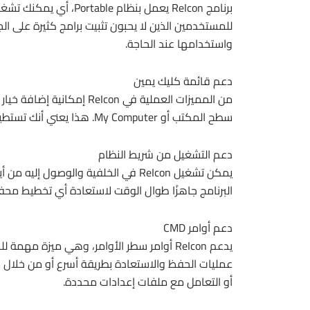
برنامج ReIcon يعمل بن
واستخدامها عند الحاجة.
دعم قائمة كليك يمين
من المميزات العملية في con
سطح المكتب أو My Computer. هذا يعني أنك تستطيع الوصول إلى الوظيفة بسرعة دون فتح البرنامج يدويًا كل مرة.
دعم التشغيل من شريط النظام
يمكن تشغيل ReIcon في الخلفية والوصول
البرنامج جاهزًا طوال الوقت لاستعادة أي تخطيط محف
دعم أوامر CMD
يدعم ReIcon أوامر سطر الأوامر، وهي ميزة 
عمليات الحفظ والاستعادة بطريقة أسرع أو من خلال 
أو التعامل مع ملفات إعدادات محددة.