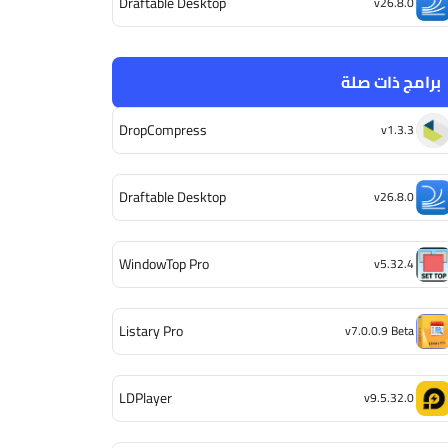
Draftable Desktop
v26.8.0
برامج ذات صلة
DropCompress
v1.3.3
Draftable Desktop
v26.8.0
WindowTop Pro
v5.32.4
Listary Pro
v7.0.0.9 Beta
LDPlayer
v9.5.32.0