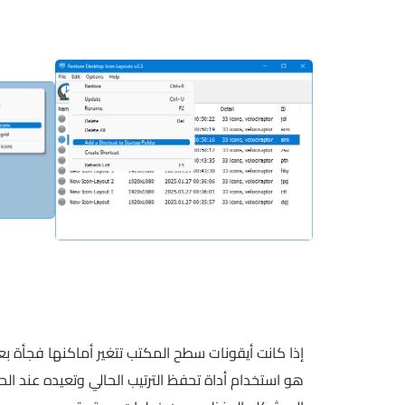
إذا كانت أيقونات سطح المكتب تتغير أماكنها فجأة بع