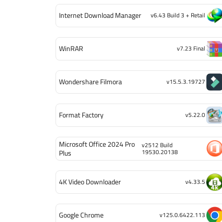
Internet Download Manager
v6.43 Build 3 + Retail
WinRAR
v7.23 Final
Wondershare Filmora
v15.5.3.19727
Format Factory
v5.22.0
Microsoft Office 2024 Pro
v2512 Build
19530.20138
Plus
4K Video Downloader
v4.33.5
Google Chrome
v125.0.6422.113