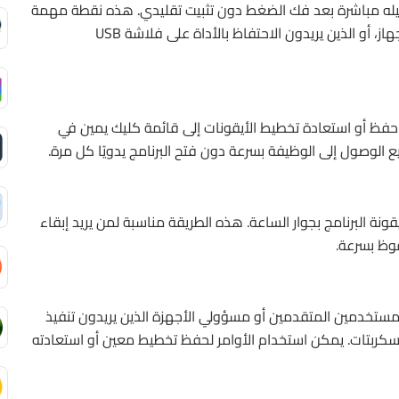
ظام Portable، أي يمكنك تشغيله مباشرة بعد فك الضغط دون تثبيت تقليدي. هذه نقطة مهمة
للمستخدمين الذين لا يحبون تثبيت برامج كثيرة على الجهاز، أو الذين يريدون الاحتفاظ بالأداة على فلاشة USB
ReI إمكانية إضافة خيار حفظ أو استعادة تخطيط الأيقونات إلى قائمة كليك يمين في
 إليه من أيقونة البرنامج بجوار الساعة. هذه الطريقة مناسبة لمن يريد إبقاء
وظ بسرعة.
مهمة للمستخدمين المتقدمين أو مسؤولي الأجهزة الذين يريدون تنفيذ
سكربتات. يمكن استخدام الأوامر لحفظ تخطيط معين أو استعادته