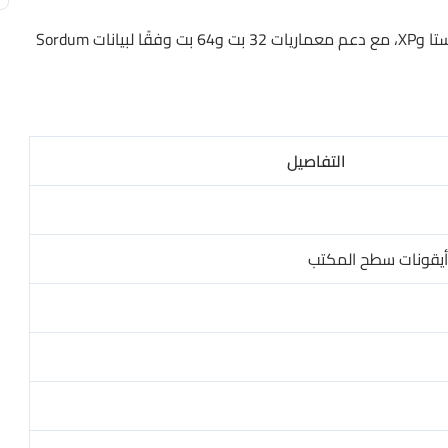
يدعم البرنامج أنظمة ويندوز 11 و10 و8.1 و8 و7 وفيستا وXP، مع دعم معماريات 32 بت و64 بت وفقًا لبيانات Sordum
التفاصيل
أيقونات سطح المكتب