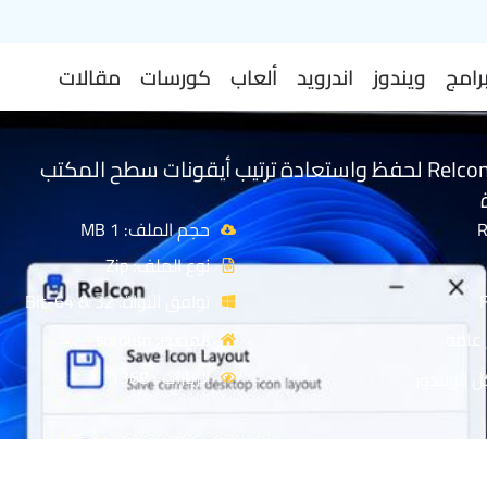
رامج
ويندوز
اندرويد
ألعاب
كورسات
مقالات
تحميل برنامج ReIcon لحفظ واستعادة ترتيب أيقونات سطح المكتب
حجم الملف: 1 MB
نوع الملف: Zip
توافق النواة: 32 & 64-Bit
 عامة
المصدر: sordum
الزيارات : 1368
 الويندوز