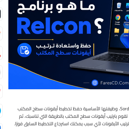
برنامج ReIcon هو أداة مجانية محمولة من تطوير Sordum، وظيفتها الأساسية حفظ تخطيط أيقونات سطح المكتب
وم بترتيب أيقونات سطح المكتب بالطريقة التي تناسبك، ثم
 ترتيب الأيقونات لأي سبب يمكنك استرجاع التخطيط السابق فورًا.