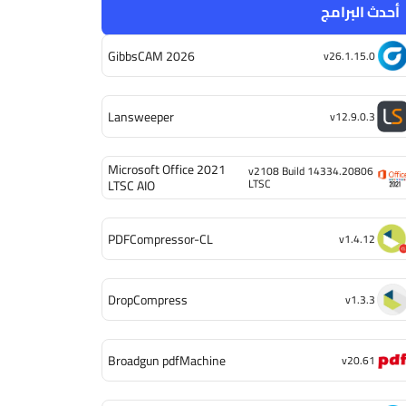
أحدث البرامج
GibbsCAM 2026
v26.1.15.0
Lansweeper
v12.9.0.3
Microsoft Office 2021
v2108 Build 14334.20806
LTSC
LTSC AIO
PDFCompressor-CL
v1.4.12
DropCompress
v1.3.3
Broadgun pdfMachine
v20.61