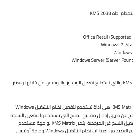
داة KMS 2038
Office Retail (Supported 
Windows 7 (Sta
Windows 1
Windows Server (Server Found
هناك بالطبع العديد من البدائل المنافسة لأداة KMS 2038 والتى تستطيع تفعيل الويندوز والأوفيس من خلالها ويعتبر
KMS Matrix هى أداة تستخدم لتفعيل نظام التشغيل Windows
 عن طريق إدخال مفاتيح المنتج التي تستخدمها لتفعيل النسخة
المراد تفعيلها، لذلك فإنه يمكن استخدامه لتفعيل النسخ غير المرخصة. يتميز KMS Matrix بواجهة مستخدم
 إصدارات نظام التشغيل Windows وحزمة أوفيس.