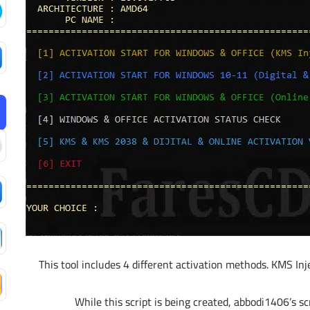
This tool includes 4 different activation methods. KMS Inj
While this script is being created, abbodi1406’s s