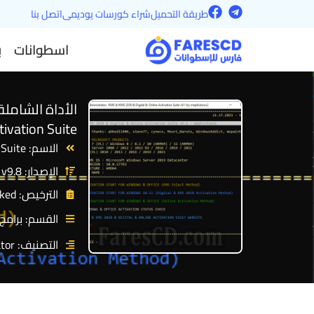
F
T
خطي
طريقة التحميل
شراء كورسات يوديمى
اتصل بنا
a
e
لى
c
l
اسطوانات
ب
e
e
لمحتوى
b
g
o
r
o
a
k
m
tivation Suite
الاسم: KMS 2038 Activation Suite
الإصدار: v9.8
الترخيص: Cracked
القسم: برامج
التصنيف: Activator