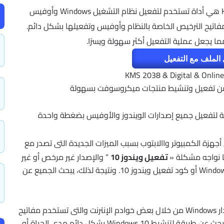
أداة KMS 2038 & Digital & Online Activation Suite هي أداة تستخدم لتفعيل نظام التشغيل Windows وأوفيس
مفاتيح الترخيص الخاصة بالنظام وأوفيس وتفعيلها بشكل دائم.
مما يجعل عملية التفعيل أكثر سهولة ويسرًا.
الملف مع التفعيل
KMS 2038 & Digital & Online
ك من تفعيل وتنشيط منتجات ميكروسوفت بسهولة
جهزة الكمبيوتر واالابتوب بسبب الميزات الجديدة التى تصدر مع
 نواجه مشكلة «
تفعيل ويندوز 10
” والإصدار غير مرخص أو غير
أصلي ووجود معاناة حقيقة للوصول إلى مفتاح Windows 10 أو كود تفعيل ويندوز 10. ونتيجة لذلك، يبحث الجميع عن
ومع ذلك، يقوم بعض المستخدمين عادةً بتنشيط إصدار Windows من خلال بعض خوادم الإنترنت والتى تستخدم مفاتيح
KMS ، ولكن المشكلة تعود قريبًا تم تعود مرة أخرى تبحث عن طريقة لتنشيط Windows 10 بشكل دائم مدى الحياة أو