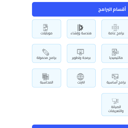
أقسام البرامج
برامج عامة
هندسة وإنشاء
موبايلات
مالتيميديا
برمجة وتطوير
برامج محمولة
برامج أساسية
انترنت
المحاسبة
الصيانة
والتعريفات