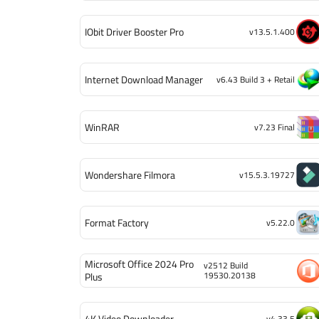
IObit Driver Booster Pro
v13.5.1.400
Internet Download Manager
v6.43 Build 3 + Retail
WinRAR
v7.23 Final
Wondershare Filmora
v15.5.3.19727
Format Factory
v5.22.0
Microsoft Office 2024 Pro
v2512 Build
19530.20138
Plus
4K Video Downloader
v4.33.5