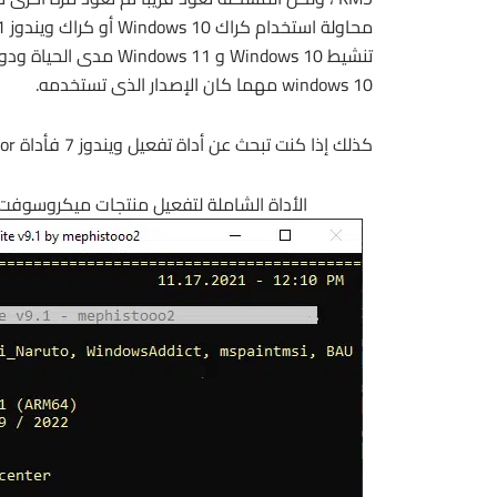
windows 10 مهما كان الإصدار الذى تستخدمه.
كذلك إذا كنت تبحث عن أداة تفعيل ويندوز 7 فأداة ReBirth Activator من أفضل أدوات تفعيل ويندوز سفن بأمان تام ..
الأداة الشاملة لتفعيل منتجات ميكروسوفت | 2038 & Digital & Online Activation Suite v9.7