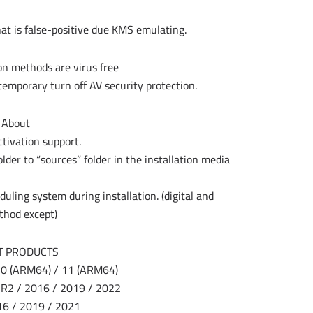
hat is false-positive due KMS emulating.
on methods are virus free
temporary turn off AV security protection.
 About
tivation support.
der to “sources” folder in the installation media
ling system during installation. (digital and
hod except)
T PRODUCTS
 10 (ARM64) / 11 (ARM64)
R2 / 2016 / 2019 / 2022
016 / 2019 / 2021