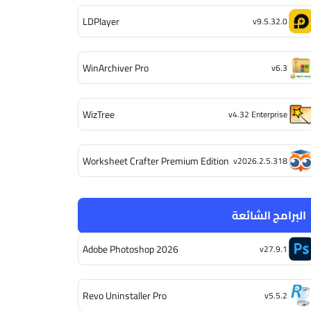
LDPlayer
v9.5.32.0
WinArchiver Pro
v6.3
WizTree
v4.32 Enterprise
Worksheet Crafter Premium Edition
v2026.2.5.318
البرامج الشائعة
Adobe Photoshop 2026
v27.9.1
Revo Uninstaller Pro
v5.5.2