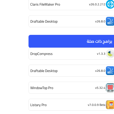
Claris FileMaker Pro
v26.0.2.212
Draftable Desktop
v26.8.0
برامج ذات صلة
DropCompress
v1.3.3
Draftable Desktop
v26.8.0
WindowTop Pro
v5.32.4
Listary Pro
v7.0.0.9 Beta