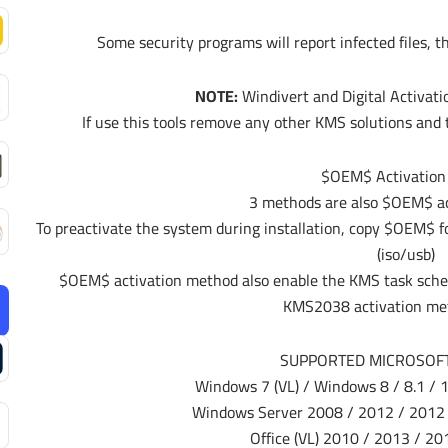
Some security programs will report infected files, t
NOTE:
Windivert and Digital Activati
If use this tools remove any other KMS solutions and 
$OEM$ Activation
3 methods are also $OEM$ ac
To preactivate the system during installation, copy $OEM$ fol
(iso/usb)
$OEM$ activation method also enable the KMS task schedu
KMS2038 activation met
SUPPORTED MICROSOF
Windows 7 (VL) / Windows 8 / 8.1 /
Windows Server 2008 / 2012 / 2012 
Office (VL) 2010 / 2013 / 2