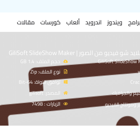
رامج
ويندوز
اندرويد
ألعاب
كورسات
مقالات
ديو من الصور | GiliSoft SlideShow Maker
حجم الملف: 1.4 GB
نوع الملف: Zip
توافق النواة: 64-Bit
يم والجرافيك
المصدر: gilisoft
الزيارات : 7498
ر ومونتاج الفيديو