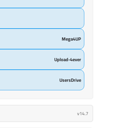
Mega4UP
Upload-4ever
UsersDrive
v14.7