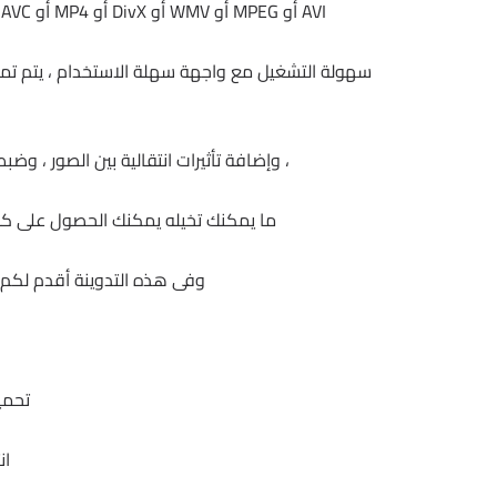
AVI أو MPEG أو WMV أو DivX أو MP4 أو H.264 / AVC أو AVCHD أو MKV أو RM أو MOV أو XviD أو 3GP.
سهولة التشغيل مع واجهة سهلة الاستخدام ، يتم تم
، وإضافة تأثيرات انتقالية بين الصور ، و
ما يمكنك تخيله يمكنك الحصول على كل ذلك باستخدام e Creator
وفى هذه التدوينة أقدم لكم آ
تحمي
ان