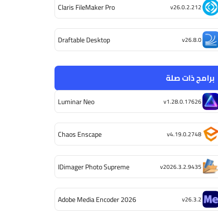
Claris FileMaker Pro
v26.0.2.212
Draftable Desktop
v26.8.0
برامج ذات صلة
Luminar Neo
v1.28.0.17626
Chaos Enscape
v4.19.0.2748
IDimager Photo Supreme
v2026.3.2.9435
Adobe Media Encoder 2026
v26.3.2