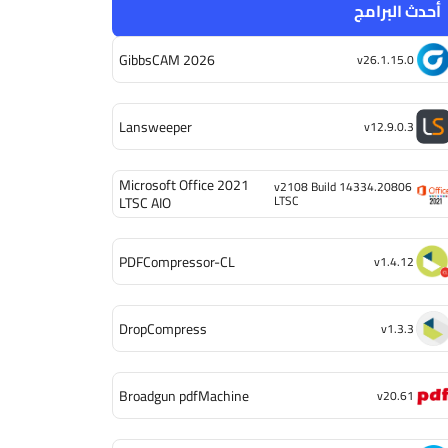
أحدث البرامج
GibbsCAM 2026
v26.1.15.0
Lansweeper
v12.9.0.3
Microsoft Office 2021
v2108 Build 14334.20806
LTSC
LTSC AIO
PDFCompressor-CL
v1.4.12
DropCompress
v1.3.3
Broadgun pdfMachine
v20.61