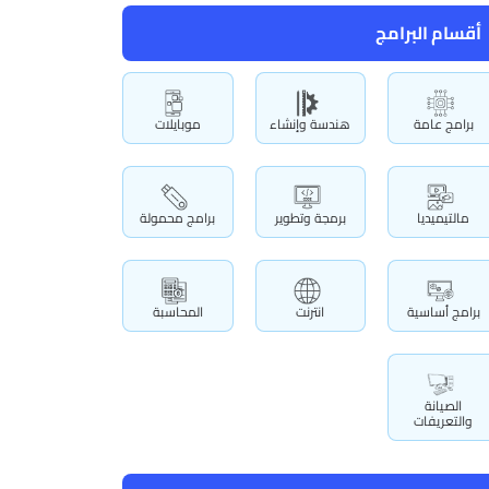
أقسام البرامج
برامج عامة
هندسة وإنشاء
موبايلات
مالتيميديا
برمجة وتطوير
برامج محمولة
برامج أساسية
انترنت
المحاسبة
الصيانة
والتعريفات