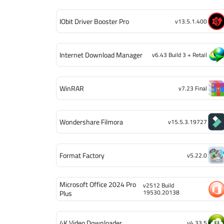
IObit Driver Booster Pro
v13.5.1.400
Internet Download Manager
v6.43 Build 3 + Retail
WinRAR
v7.23 Final
Wondershare Filmora
v15.5.3.19727
Format Factory
v5.22.0
Microsoft Office 2024 Pro
v2512 Build
19530.20138
Plus
4K Video Downloader
v4.33.5