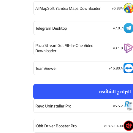
AllMapSoft Yandex Maps Downloader
v5.834
Telegram Desktop
v7.0.7
Pazu StreamGet All-In-One Video
v3.1.9
Downloader
TeamViewer
v15.80.4
البرامج الشائعة
Revo Uninstaller Pro
v5.5.2
IObit Driver Booster Pro
v13.5.1.400