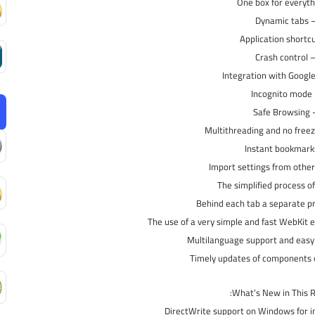
– Dynamic t
– Crash contr
– Inc
– Safe B
What’s New in This R
DirectWrite support on Windows for i