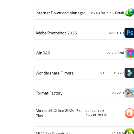
Internet Download Manager
v6.43 Build 3 + Retail
Adobe Photoshop 2026
v27.8.0.0
WinRAR
v7.23 Final
Wondershare Filmora
v15.5.3.19727
Format Factory
v5.22.0
Microsoft Office 2024 Pro
v2512 Build
19530.20138
Plus
4K Video Downloader
v4.33.5