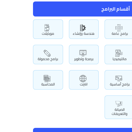
أقسام البرامج
برامج عامة
هندسة وإنشاء
موبايلات
مالتيميديا
برمجة وتطوير
برامج محمولة
برامج أساسية
انترنت
المحاسبة
الصيانة
والتعريفات