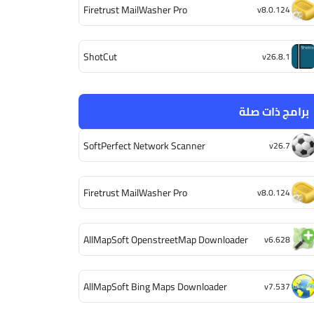
Firetrust MailWasher Pro
v8.0.124
ShotCut
v26.8.1
برامج ذات صلة
SoftPerfect Network Scanner
v26.7
Firetrust MailWasher Pro
v8.0.124
AllMapSoft OpenstreetMap Downloader
v6.628
AllMapSoft Bing Maps Downloader
v7.537