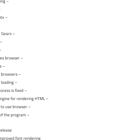
– One box for everything
abs
– Application shortcuts
ol
– Integration with Google Gears
ognito mode
rowsing
– Multithreading and no freezes browser
– Instant bookmarks
– Import settings from other browsers
– The simplified process of loading
– Behind each tab a separate process is fixed
– The use of a very simple and fast WebKit engine for rendering HTML
– Multilanguage support and easy to use browser
– Timely updates of components of the program
elease:
mproved font rendering