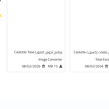
التصميم والجرافيك
32 & 64-Bit
v8.5.0.332
v7.1
Cracked
Cr
7740
برنامج تحويل ملفات إكسيل | Coolutils
برنامج تحويل الصور | CoolUtils Total
Image Converter
Total Exc
08/02/2026
73 MB
08/02/2026