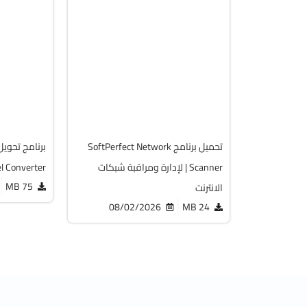
انترنت
أوفيس
32 & 64-Bit
64-Bit
.0.147
v26.7
acked
Cracked
7562
1723
تحميل برنامج SoftPerfect Network
Scanner | لإدارة ومراقبة شبكات
el Converter
75 MB
الانترنت
08/02/2026
24 MB