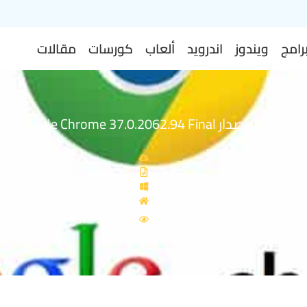
رامج
ويندوز
اندرويد
ألعاب
كورسات
مقالات
متصفح جوجل كروم بآخر إصدار Google Chrome 37.0.2062.94 Final
واحد مباشر
الزيارات : 3872