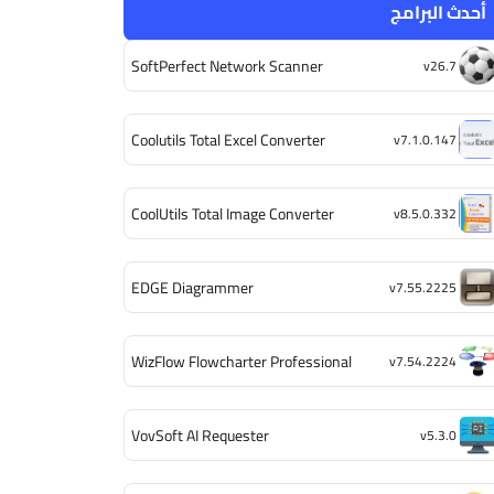
أحدث البرامج
SoftPerfect Network Scanner
v26.7
Coolutils Total Excel Converter
v7.1.0.147
CoolUtils Total Image Converter
v8.5.0.332
EDGE Diagrammer
v7.55.2225
WizFlow Flowcharter Professional
v7.54.2224
VovSoft AI Requester
v5.3.0