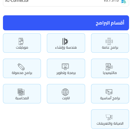
XL-Connector
v3.7.31.0
أقسام البرامج
برامج عامة
هندسة وإنشاء
موبايلات
مالتيميديا
برمجة وتطوير
برامج محمولة
برامج أساسية
انترنت
المحاسبة
الصيانة والتعريفات