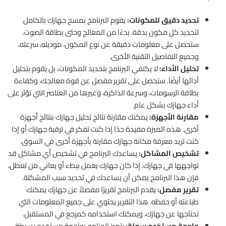
تحديد دقيق للمكونات:
يقوم البرنامج بمسح جهازك بالكامل
لتحديد كل مكون بدقة، بدءًا من المعالج وحتى بطاقة الصوت.
ستحصل على معلومات دقيقة عن نوع المكون، موديله، سرعته،
وجميع التفاصيل التقنية الأخرى.
تحليل الأداء:
لا يكتفي البرنامج بتحديد المكونات، بل يقوم بتحليل
أدائها أيضًا. ستحصل على تقرير مفصل عن قوة معالجك، وكفاءة
بطاقة الرسومات، وسرعة الذاكرة، وغيرها من العناصر التي تؤثر على
أداء جهازك بشكل عام.
مقارنة الأجهزة:
يمكنك مقارنة نتائج تحليل جهازك بنتائج أجهزة
أخرى. هذه الميزة مفيدة جدًا إذا كنت تفكر في ترقية جهازك أو إذا
كنت تريد معرفة مكانة جهازك مقارنة بأجهزة أخرى في السوق.
تشخيص المشاكل:
يساعدك البرنامج في تشخيص أي مشاكل قد
تواجهها في جهازك. إذا كان جهازك يعمل ببطء أو يعاني من تعطل،
فإن هذا البرنامج يمكن أن يساعدك في تحديد سبب المشكلة.
تقرير مفصل:
يقدم البرنامج تقريرًا مفصلاً عن جهازك يمكنك
طباعته أو حفظه. هذا التقرير يحتوي على جميع المعلومات التي
تحتاجها عن جهازك، ويمكنك استخدامه كمرجع في المستقبل.
واجهة مستخدم سهلة:
يتميز البرنامج بواجهة مستخدم بسيطة