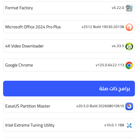
Format Factory
v5.22.0
Microsoft Office 2024 Pro Plus
v2512 Build 19530.20138
4K Video Downloader
v4.33.5
Google Chrome
v125.0.6422.113
برامج ذات صلة
EaseUS Partition Master
v20.5.0 Build 202608010610
Intel Extreme Tuning Utility
v10.0.1.188