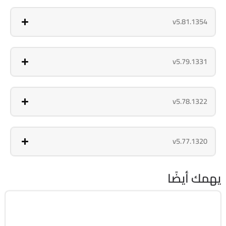
v5.81.1354
v5.79.1331
v5.78.1322
v5.77.1320
يهمك أيضًا
الصيانة والتعريفات