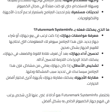
وسهلة الاستخدام، حتى لو كنت مبتدئًا في مجال الكمبيوتر.
تحديثات مستمرة:
يتم تحديث البرنامج باستمرار لدعم أحدث الأجهزة
والتكنولوجيات.
ما الذي يمكنك فعله بـ Futuremark SystemInfo؟
معرفة مواصفات جهازك:
إذا كنت ترغب في بيع جهازك أو شراء
جهاز جديد، فإن هذا البرنامج سيوفر لك المعلومات التي تحتاجها
لتقييم الجهاز بشكل صحيح.
تحسين أداء جهازك:
بعد أن تعرف نقاط القوة والضعف في جهازك،
يمكنك اتخاذ الإجراءات اللازمة لتحسين أدائه.
تشخيص الأعطال:
إذا كان جهازك يعاني من مشاكل، فإن هذا
البرنامج سيساعدك في تحديد سبب المشكلة وحلها.
مقارنة الأجهزة:
يمكنك مقارنة جهازك بأجهزة أخرى لاختيار أفضل
الخيارات.
باختصار، Futuremark SystemInfo هو أداة لا غنى عنها لأي شخص يرغب
في فهم جهاز الكمبيوتر الخاص به بشكل أفضل.