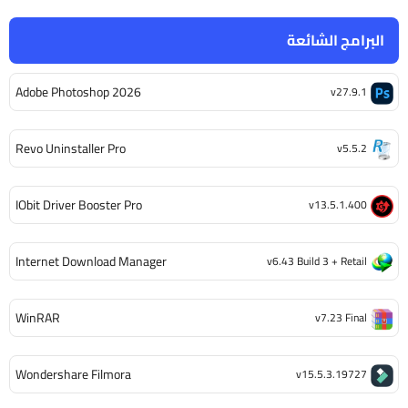
البرامج الشائعة
Adobe Photoshop 2026
v27.9.1
Revo Uninstaller Pro
v5.5.2
IObit Driver Booster Pro
v13.5.1.400
Internet Download Manager
v6.43 Build 3 + Retail
WinRAR
v7.23 Final
Wondershare Filmora
v15.5.3.19727