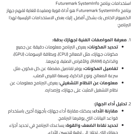
استخدامات برنامج Futuremark SystemInfo
برنامج Futuremark SystemInfo هو أداة قوية ومفيدة للغاية لفهم جهاز
الكمبيوتر الخاص بك بشكل أفضل. إليك بعض الاستخدامات الرئيسية لهذا
البرنامج:
1.
معرفة المواصفات الفنية لجهازك بدقة:
تحديد المكونات:
يعرض البرنامج معلومات دقيقة عن جميع
مكونات جهازك، مثل المعالج (CPU)، وبطاقة الرسومات (GPU)،
والذاكرة (RAM)، والأقراص الصلبة، وغيرها.
تفاصيل المكونات:
يوفر تفاصيل مفصلة عن كل مكون، مثل
سرعة المعالج، ونوع الذاكرة، وسعة القرص الصلب.
معلومات عن النظام التشغيلي:
يعرض البرنامج معلومات عن
نظام التشغيل المثبت على جهازك، وإصداره.
2.
تحليل أداء الجهاز:
مقارنة الأداء:
يمكنك مقارنة أداء جهازك بأجهزة أخرى باستخدام
قواعد البيانات التي يوفرها البرنامج.
تحديد نقاط الضعف والقوة:
يساعدك البرنامج في تحديد أجزاء
جهازك التي تحتاج إلى ترقية لتحسين الأداء.