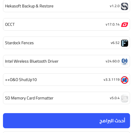
Hekasoft Backup & Restore
v1.2.0
OCCT
v17.0.14
Stardock Fences
v6.52
Intel Wireless Bluetooth Driver
v24.60.0
O&O ShutUp10++
v3.3.1119
SD Memory Card Formatter
v5.0.4
أحدث البرامج