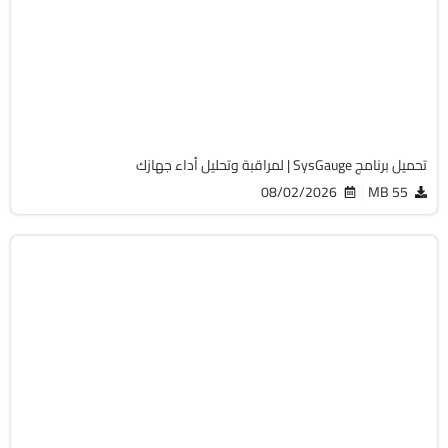
32 & 64-Bit
v13.3.24
Cracked
1682
تحميل برنامج SysGauge | لمراقبة وتحليل أداء جهازك
08/02/2026
55 MB
الصيانة والتعريفات
64-Bit
v1.59
Cracked
1371