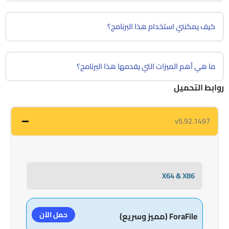
كيف يمكنني استخدام هذا البرنامج؟
ما هي أهم الميزات التي يقدمها هذا البرنامج؟
روابط التحميل
v5.92.1497
X64 & X86
حمل الآن
ForaFile (مميز وسريع)