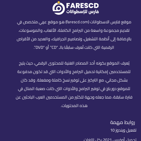
موقع فارس الاسطوانات (farescd.com) هو موقع عربي متخصص في
تقديم مجموعة واسعة من البرامج الكاملة، الألعاب، والموسوعات،
بالإضافة إلى أنظمة التشغيل، وتصاميم الجرافيك، والعديد من الأقراص
الرقمية التي كانت تُعرف سابقًا بالـ “CD” أو “DVD”.
يُعرف الموقع بكونه أحد المصادر الغنية للمحتوى الرقمي، حيث يتيح
للمستخدمين إمكانية تحميل البرامج والأدوات التي قد تكون مدفوعة
بشكل مجاني، مع التركيز على توفير نسخ كاملة ومفعلة. وقد كان
للموقع دور بارز في توفير البرامج والأدوات التي كانت صعبة المنال في
فترة سابقة، مما جعله وجهة للكثير من المستخدمين العرب الباحثين عن
هذه المحتويات.
روابط مهمة
تفعيل ويندوز 10
تحميل أوفيس 2021 بكل اللغات