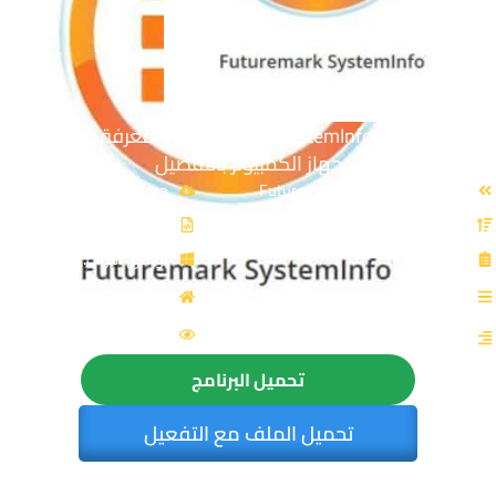
تحميل برنامج Futuremark SystemInfo | لمعرفة مواصفات
جهاز الكمبيوتر بالتفصيل
الاسم: Futuremark SystemInfo
حجم الملف: 3 MB
الإصدار: v5.92.1497
نوع الملف: Zip
الترخيص: Free
توافق النواة: 32 & 64-Bit
القسم: الصيانة والتعريفات
المصدر: benchmarks
الزيارات : 1664
التصنيف: فحص الكمبيوتر
تحميل البرنامج
تحميل الملف مع التفعيل