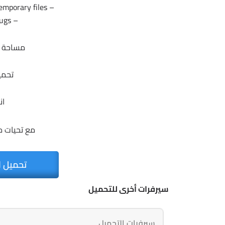
– Improve the processing of temporary files.
– Fix some minor bugs.
مساحة البرنامج
تحمي
ان
مع تحيات 
تحميل ا
سيرفرات أخرى للتحميل
سيرفرات التحميل