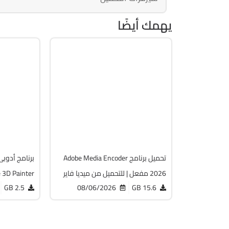
يهمك أيضًا
مالتيميديا
التصمي
64-Bit
64-Bit
12.1.2
v26.3.2
acked
Cracked
8107
493
تحميل برنامج Adobe Media Encoder
برنامج أدوبى 
2026 مفعل | للتحميل من ميديا فاير
 3D Painter
2.5 GB
08/06/2026
15.6 GB