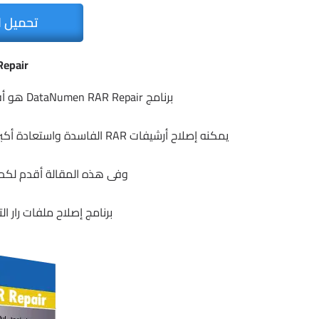
تحميل ا
epair
برنامج DataNumen RAR Repair هو أفضل أداة لإصلاح واستعادة ملفات RAR في العالم.
يمكنه إصلاح أرشيفات RAR الفاسدة واستعادة أكبر قدر ممكن من بياناتك ، وبالتالي تقليل الخسارة في تلف الملف.
وفى هذه المقالة أقدم لكم آ
برنامج إصلاح ملفات رار التالفة | R Repair 2.9.0