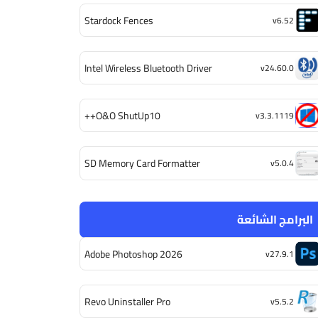
Stardock Fences
v6.52
Intel Wireless Bluetooth Driver
v24.60.0
O&O ShutUp10++
v3.3.1119
SD Memory Card Formatter
v5.0.4
البرامج الشائعة
Adobe Photoshop 2026
v27.9.1
Revo Uninstaller Pro
v5.5.2