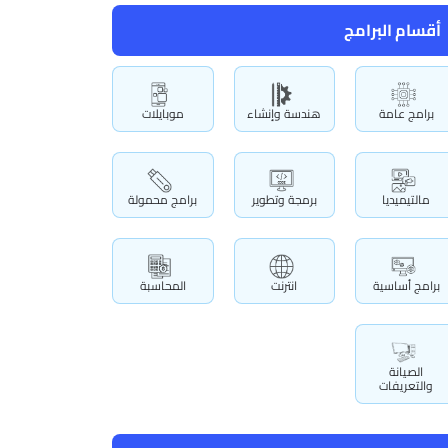
أقسام البرامج
برامج عامة
هندسة وإنشاء
موبايلات
مالتيميديا
برمجة وتطوير
برامج محمولة
برامج أساسية
انترنت
المحاسبة
الصيانة
والتعريفات