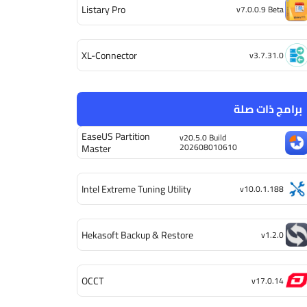
Listary Pro
v7.0.0.9 Beta
XL-Connector
v3.7.31.0
برامج ذات صلة
EaseUS Partition
v20.5.0 Build
202608010610
Master
Intel Extreme Tuning Utility
v10.0.1.188
Hekasoft Backup & Restore
v1.2.0
OCCT
v17.0.14