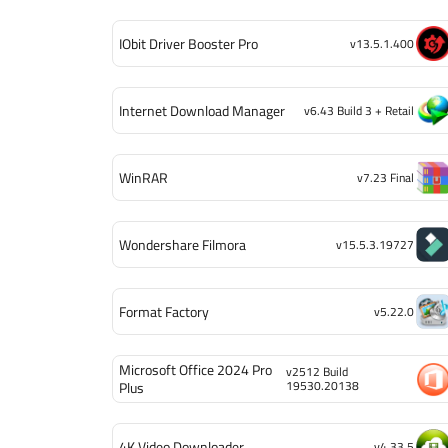
IObit Driver Booster Pro
v13.5.1.400
Internet Download Manager
v6.43 Build 3 + Retail
WinRAR
v7.23 Final
Wondershare Filmora
v15.5.3.19727
Format Factory
v5.22.0
Microsoft Office 2024 Pro
v2512 Build
19530.20138
Plus
4K Video Downloader
v4.33.5