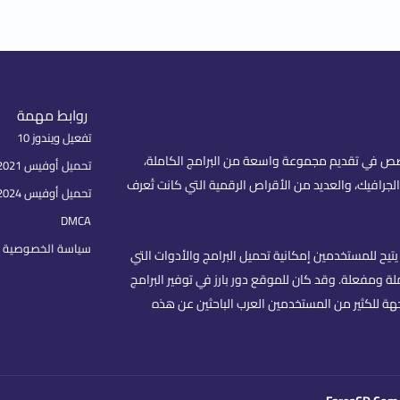
روابط مهمة
تفعيل ويندوز 10
fare) هو موقع عربي متخصص في تقديم مجموعة واسعة من البرامج الكاملة،
تحميل أوفيس 2021 بكل اللغات
لجرافيك، والعديد من الأقراص الرقمية التي كانت تُعرف
تحميل أوفيس 2024
DMCA
سياسة الخصوصية | rivacy Policy
تيح للمستخدمين إمكانية تحميل البرامج والأدوات التي
 ومفعلة. وقد كان للموقع دور بارز في توفير البرامج
هة للكثير من المستخدمين العرب الباحثين عن هذه