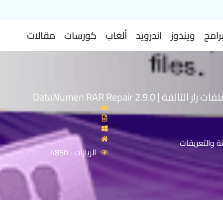
رامج
ويندوز
اندرويد
ألعاب
كورسات
مقالات
لفة | DataNumen RAR Repair 2.9.0
ة والتعريفات
الزيارات : 4850