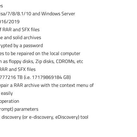
s:
sa/7/8/8.1/10 and Windows Server
16/2019.
f RAR and SFX files.
 and solid archives.
rypted by a password.
s to be repaired on the local computer.
 as floppy disks, Zip disks, CDROMs, etc.
RAR and SFX files.
6777216 TB (i.e. 17179869184 GB).
epair a RAR archive with the context menu of
easily.
operation.
rompt) parameters.
discovery (or e-discovery, eDiscovery) tool.