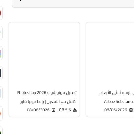
م والجرافيك
التصميم والجرافيك
64-Bit
v27.9.1
v
Cracked
Cr
2128
للرسم ثلاثى الأبعاد |
تحميل فوتوشوب Photoshop 2026
Adobe Substance
كامل مع التفعيل | رابط ميديا فاير
08/06/2026
5.6 GB
08/06/2026