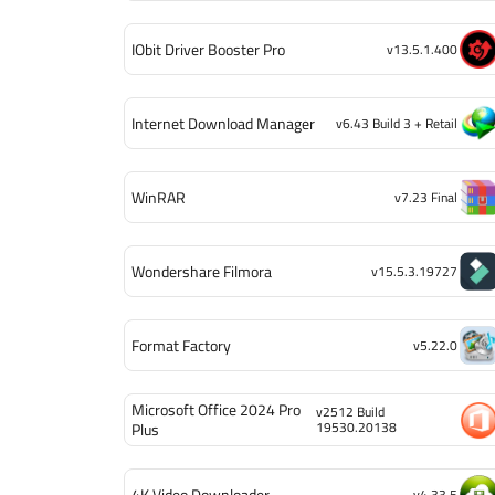
IObit Driver Booster Pro
v13.5.1.400
Internet Download Manager
v6.43 Build 3 + Retail
WinRAR
v7.23 Final
Wondershare Filmora
v15.5.3.19727
Format Factory
v5.22.0
Microsoft Office 2024 Pro
v2512 Build
19530.20138
Plus
4K Video Downloader
v4.33.5