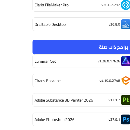
Claris FileMaker Pro
v26.0.2.212
Draftable Desktop
v26.8.0
برامج ذات صلة
Luminar Neo
v1.28.0.17626
Chaos Enscape
v4.19.0.2748
Adobe Substance 3D Painter 2026
v12.1.2
Adobe Photoshop 2026
v27.9.1