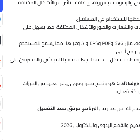
وص والرسومات بسهولة، وإضافة التأثيرات والأشكال المختلفة
حفظها للاستخدام في المستقبل.
ت والشعارات والصور والأشكال المختلفة، مما يسهل على
يدعم البرنامج العديد من صيغ الملفات المختلفة، مثل SVG وPDF وEPS وAI وغيرها، مما يسمح للمستخدم
برامج أخرى.
منظمة بشكل جيد، مما يجعله مناسبًا للمبتدئين والمحترفين على
هو برنامج مميز وقوي يوفر العديد من الميزات
كثر فعالية.
دم لك آخر إصدار من
البرنامج مرفق معه التفعيل
.