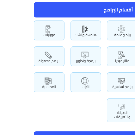
أقسام البرامج
برامج عامة
هندسة وإنشاء
موبايلات
مالتيميديا
برمجة وتطوير
برامج محمولة
برامج أساسية
انترنت
المحاسبة
الصيانة
والتعريفات