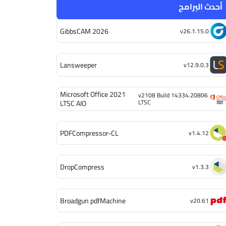
أحدث البرامج
GibbsCAM 2026
v26.1.15.0
Lansweeper
v12.9.0.3
Microsoft Office 2021
v2108 Build 14334.20806
LTSC
LTSC AIO
PDFCompressor-CL
v1.4.12
DropCompress
v1.3.3
Broadgun pdfMachine
v20.61