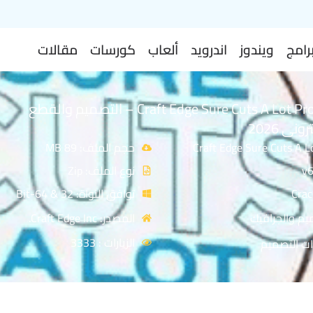
رامج
ويندوز
اندرويد
ألعاب
كورسات
مقالات
تحميل برنامج Craft Edge Sure Cuts A Lot Pro – التصميم والقطع
نى 2026
حجم الملف: 89 MB
نوع الملف: Zip
توافق النواة: 32 & 64-Bit
يم والجرافيك
المصدر: Craft Edge Inc.
الزيارات : 3333
ات التصميم