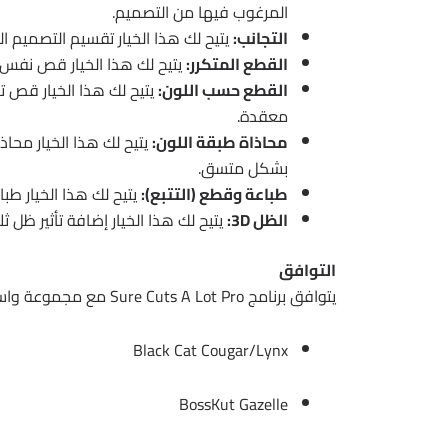
المرغوب فيها من التصميم.
التجانب:
يتيح لك هذا الخيار تقسيم التصميم
القطع المتكرر:
يتيح لك هذا الخيار قص نفس
القطع حسب اللون:
يتيح لك هذا الخيار قص تص
معقدة.
محاذاة طبقة اللون:
يتيح لك هذا الخيار محا
بشكل متسق.
طباعة وقطع (التتبع):
يتيح لك هذا الخيار طب
الظل 3D:
يتيح لك هذا الخيار إضافة تأثير ظل ث
التوافق
يتوافق برنامج Sure Cuts A Lot Pro مع مجموعة واسعة من آلات القص الإلكترونية ، بما في ذلك:
Black Cat Cougar/Lynx
BossKut Gazelle