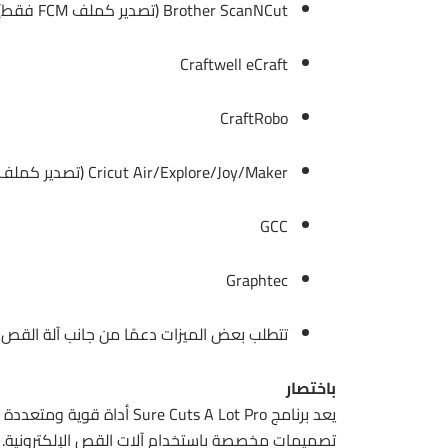
Brother ScanNCut (تصدير كملف FCM فقط) *
Craftwell eCraft
CraftRobo
Cricut Air/Explore/Joy/Maker (تصدير كملف SVG لتحميله في Design Space فقط) *
GCC
Graphtec
تتطلب بعض الميزات دعمًا من جانب آلة القص ال
باختصار
يعد برنامج  Cuts A Lot Pro
تصميمات مخصصة باستخدام آلات القص الإلكترونية. ي