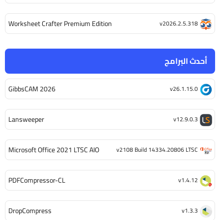
Worksheet Crafter Premium Edition
v2026.2.5.318
أحدث البرامج
GibbsCAM 2026
v26.1.15.0
Lansweeper
v12.9.0.3
Microsoft Office 2021 LTSC AIO
v2108 Build 14334.20806 LTSC
PDFCompressor-CL
v1.4.12
DropCompress
v1.3.3