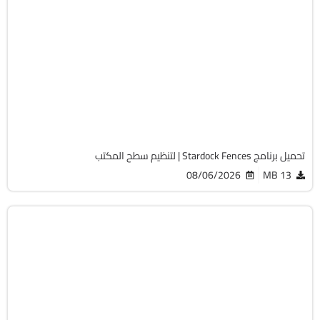
الصيانة والتعريفات
64-Bit
v6.52
Cracked
6101
تحميل برنامج Stardock Fences | لتنظيم سطح المكتب
08/06/2026
13 MB
الصيانة والتعريفات
32 & 64-Bit
v10.0
Cracked