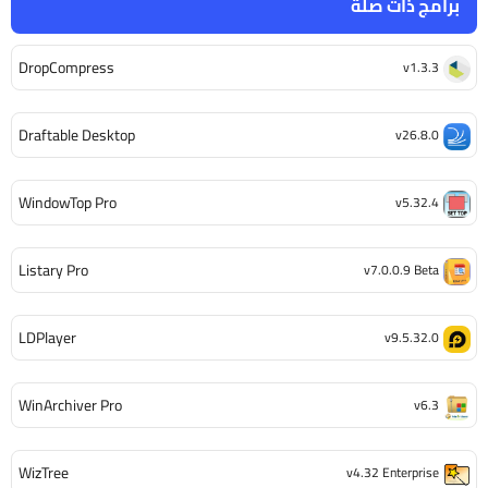
برامج ذات صلة
DropCompress
v1.3.3
Draftable Desktop
v26.8.0
WindowTop Pro
v5.32.4
Listary Pro
v7.0.0.9 Beta
LDPlayer
v9.5.32.0
WinArchiver Pro
v6.3
WizTree
v4.32 Enterprise