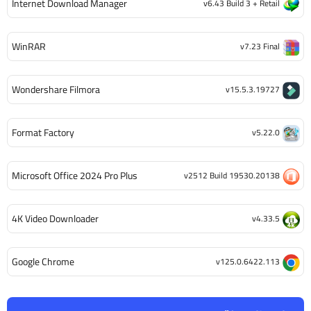
Internet Download Manager
v6.43 Build 3 + Retail
WinRAR
v7.23 Final
Wondershare Filmora
v15.5.3.19727
Format Factory
v5.22.0
Microsoft Office 2024 Pro Plus
v2512 Build 19530.20138
4K Video Downloader
v4.33.5
Google Chrome
v125.0.6422.113