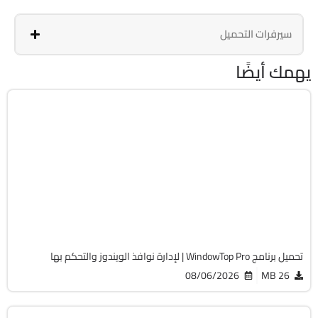
سيرفرات التحميل
يهمك أيضًا
برامج عامة
32 & 64-Bit
v5.32.4
Cracked
1900
تحميل برنامج WindowTop Pro | لإدارة نوافذ الويندوز والتحكم بها
08/06/2026
26 MB