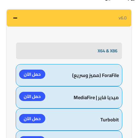
v6.0
X64 & X86
حمل الآن
ForaFile (مميز وسريع)
حمل الآن
ميديا فاير | MediaFire
حمل الآن
Turbobit