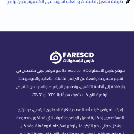
طريقة تشغيل تطبيقات و ألعاب أندرويد على الكمبيوتر بدون برامج
موقع فارس الاسطوانات (farescd.com) هو موقع عربي متخصص في
تقديم مجموعة واسعة من البرامج الكاملة، الألعاب، والموسوعات،
بالإضافة إلى أنظمة التشغيل، وتصاميم الجرافيك، والعديد من الأقراص
الرقمية التي كانت تُعرف سابقًا بالـ “CD” أو “DVD”.
يُعرف الموقع بكونه أحد المصادر الغنية للمحتوى الرقمي، حيث يتيح
للمستخدمين إمكانية تحميل البرامج والأدوات التي قد تكون مدفوعة
بشكل مجاني، مع التركيز على توفير نسخ كاملة ومفعلة. وقد كان
للموقع دور بارز في توفير البرامج والأدوات التي كانت صعبة المنال في