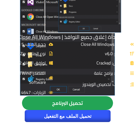
أداة إغلاق جميع النوافذ | Close All Windows
الاسم: Close All Windows
حجم الملف: 5 MB
الإصدار: v6.0
نوع الملف: Zip
الترخيص: Cracked
توافق النواة: 32 & 64-Bit
القسم: برامج عامة
المصدر: NTWind
Software
التصنيف: تخصيص الويندوز
الزيارات : 4647
تحميل البرنامج
تحميل الملف مع التفعيل