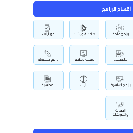
أقسام البرامج
برامج عامة
هندسة وإنشاء
موبايلات
مالتيميديا
برمجة وتطوير
برامج محمولة
برامج أساسية
انترنت
المحاسبة
الصيانة
والتعريفات