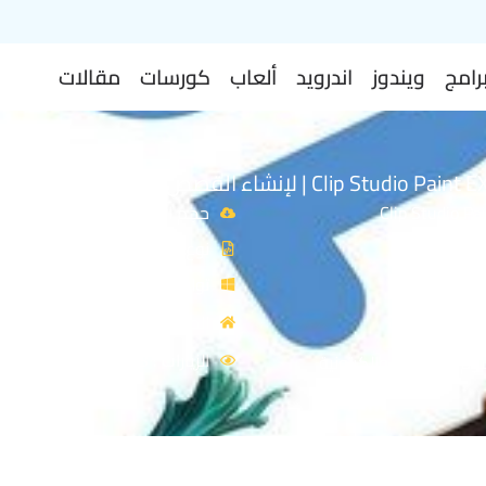
رامج
ويندوز
اندرويد
ألعاب
كورسات
مقالات
حجم الملف: 474 MB
نوع الملف: Zip
توافق النواة: 64-Bit
يم والجرافيك
المصدر: Clip Studio
الزيارات : 4843
وم المتحركة والكرتونية