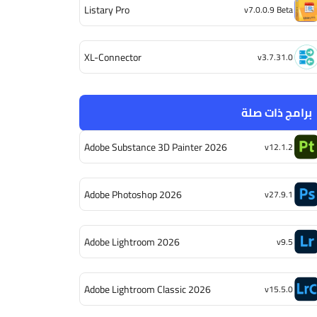
Listary Pro
v7.0.0.9 Beta
XL-Connector
v3.7.31.0
برامج ذات صلة
Adobe Substance 3D Painter 2026
v12.1.2
Adobe Photoshop 2026
v27.9.1
Adobe Lightroom 2026
v9.5
Adobe Lightroom Classic 2026
v15.5.0