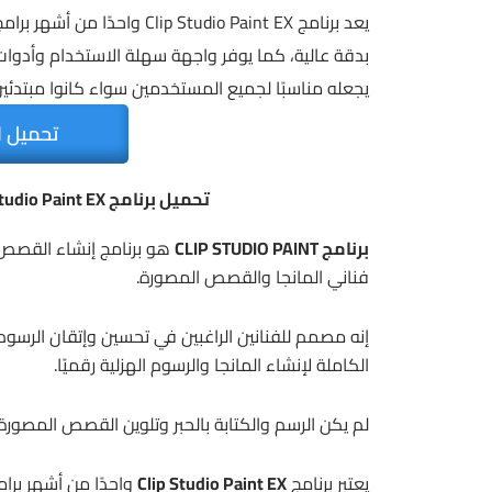
يعد برنامج  Studio Paint EX
بدقة عالية، كما يوفر واجهة سهلة الاستخدام وأدوات 
يجعله مناسبًا لجميع المستخدمين سواء كانوا مبتدئين
تحميل ا
تحميل برنامج Clip Studio Paint EX | لإنشاء القصص المصورة والمانجا
برنامج CLIP STUDIO PAINT
هو برنامج إنشاء القصص ا
فناني المانجا والقصص المصورة.
إنه مصمم للفنانين الراغبين في تحسين وإتقان الرسوم 
الكاملة لإنشاء المانجا والرسوم الهزلية رقميًا.
لم يكن الرسم والكتابة بالحبر وتلوين القصص المصو
يعتبر برنامج
Clip Studio Paint EX
واحدًا من أشهر برا