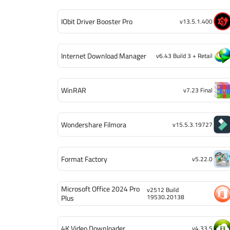
IObit Driver Booster Pro
v13.5.1.400
Internet Download Manager
v6.43 Build 3 + Retail
WinRAR
v7.23 Final
Wondershare Filmora
v15.5.3.19727
Format Factory
v5.22.0
Microsoft Office 2024 Pro
v2512 Build
19530.20138
Plus
4K Video Downloader
v4.33.5