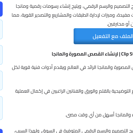
Clip واحدًا من أشهر برامج التصميم والرسم الرقمي، ويتيح إنشاء رسومات رقمية ومانجا
مفيدة، وميزات لإدارة الطبقات والمشاريع والتصدير القوية، مما
 أو محترفين.
لملف مع التفعيل
لمصورة والمانجا الرائد في العالم ويقدم أدوات فنية قوية لكل
التوضيحية بالقلم والورق والفنانين الراغبين في إكمال العملية
رة والمانجا أسهل من أي وقت مضى.
مج التصميم والرسم الرقمي المتوفرة في السوق. ولهذا السبب،