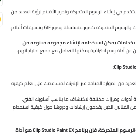
خدم في إنشاء الرسوم المتحركة وتحرير الأفلام لرؤية العديد من
وم المتحركة كصور متسلسلة وصور GIF وتنسيقات أفلام.
وي ومتعدد الاستخدامات يمكن استخدامه لإنشاء مجموعة متنوعة من
حثون عن أداة رسم احترافية يمكنها التعامل مع جميع احتياجاتهم.
ديد من الموارد المتاحة عبر الإنترنت لمساعدتك على تعلم كيفية
 أدوات وميزات مختلفة لاكتشاف ما يناسب أسلوبك الفني.
ن الفنانين الذين يقدمون إرشادات ودروسًا حول كيفية استخدام
إذا كنت مهتمًا بإنشاء المانجا والقصص المصورة والرسوم المتحركة، فإن برنامج Clip Studio Paint EX هو أداة