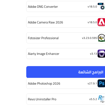
Adobe DNG Converter
v18.5.0
Adobe Camera Raw 2026
v18.5.0
Fotosizer Professional
v3.23.0.595
Aiarty Image Enhancer
v3.13
البرامج الشائعة
Adobe Photoshop 2026
v27.9.1
Revo Uninstaller Pro
v5.5.2