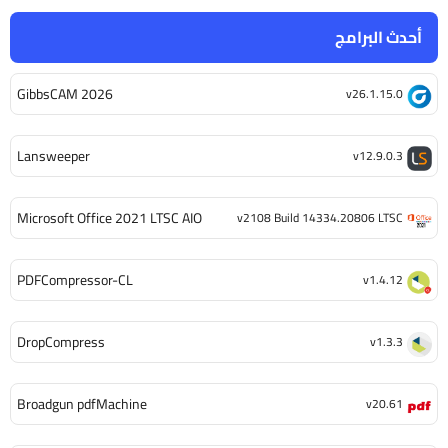
أحدث البرامج
GibbsCAM 2026
v26.1.15.0
Lansweeper
v12.9.0.3
Microsoft Office 2021 LTSC AIO
v2108 Build 14334.20806 LTSC
PDFCompressor-CL
v1.4.12
DropCompress
v1.3.3
Broadgun pdfMachine
v20.61