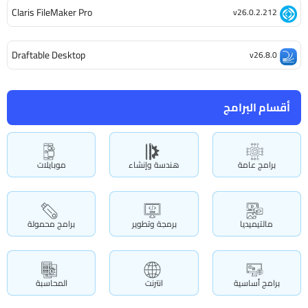
Claris FileMaker Pro
v26.0.2.212
Draftable Desktop
v26.8.0
أقسام البرامج
برامج عامة
هندسة وإنشاء
موبايلات
مالتيميديا
برمجة وتطوير
برامج محمولة
برامج أساسية
انترنت
المحاسبة