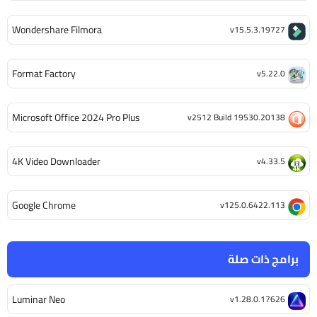
Wondershare Filmora
v15.5.3.19727
Format Factory
v5.22.0
Microsoft Office 2024 Pro Plus
v2512 Build 19530.20138
4K Video Downloader
v4.33.5
Google Chrome
v125.0.6422.113
برامج ذات صلة
Luminar Neo
v1.28.0.17626