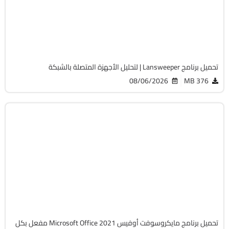
v12.9.0.3
Cracked
2058
تحميل برنامج Lansweeper | لتحليل الأجهزة المتصلة بالشبكة
08/06/2026
376 MB
أوفيس
64-Bit
v2108 Build 14334.20806 LTSC
Cracked
6478
تحميل برنامج مايكروسوفت أوفيس Microsoft Office 2021 مفعل بكل