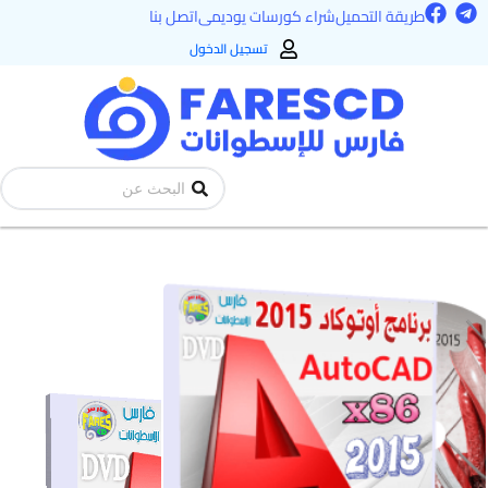
F
T
خطي
طريقة التحميل
شراء كورسات يوديمى
اتصل بنا
a
e
لى
c
l
تسجيل الدخول
e
e
لمحتوى
b
g
o
r
o
a
k
m
Search
...