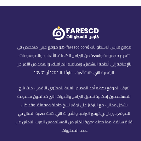
موقع فارس الاسطوانات (farescd.com) هو موقع عربي متخصص في
تقديم مجموعة واسعة من البرامج الكاملة، الألعاب، والموسوعات،
بالإضافة إلى أنظمة التشغيل، وتصاميم الجرافيك، والعديد من الأقراص
الرقمية التي كانت تُعرف سابقًا بالـ “CD” أو “DVD”.
يُعرف الموقع بكونه أحد المصادر الغنية للمحتوى الرقمي، حيث يتيح
للمستخدمين إمكانية تحميل البرامج والأدوات التي قد تكون مدفوعة
بشكل مجاني، مع التركيز على توفير نسخ كاملة ومفعلة. وقد كان
للموقع دور بارز في توفير البرامج والأدوات التي كانت صعبة المنال في
فترة سابقة، مما جعله وجهة للكثير من المستخدمين العرب الباحثين عن
هذه المحتويات.