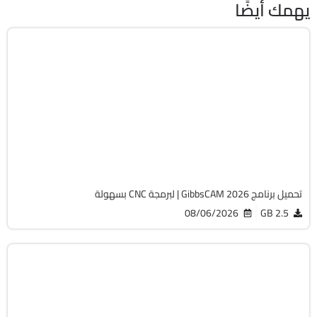
يهمك أيضًا
برمجة وتطوير
64-Bit
v26.1.15.0
Cracked
1818
تحميل برنامج GibbsCAM 2026 | لبرمجة CNC بسهولة
08/06/2026
2.5 GB
الصيانة والتعريفات
32 & 64-Bit