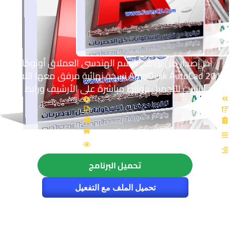
آخر إصدار من برنامج الرسم الهندسى العملاق أوتوكاد
AutoDesk AutoCad 2015 نسخة نهائية مرفق معها التفعيل
وشرح التثبيت للتحميل بروابط مباشرة على الأرشيف ورابط تورنت
القسم: التصميم والجرافيك
الزيارات : 7032
تحميل البرنامج
تحميل الملف مع التفعيل