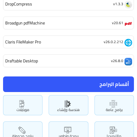
DropCompress
v1.3.3
Broadgun pdfMachine
v20.61
Claris FileMaker Pro
v26.0.2.212
Draftable Desktop
v26.8.0
أقسام البرامج
برامج عامة
هندسة وإنشاء
موبايلات
مالتيميديا
برمجة وتطوير
برامج محمولة