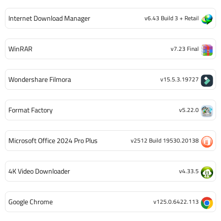
Internet Download Manager
v6.43 Build 3 + Retail
WinRAR
v7.23 Final
Wondershare Filmora
v15.5.3.19727
Format Factory
v5.22.0
Microsoft Office 2024 Pro Plus
v2512 Build 19530.20138
4K Video Downloader
v4.33.5
Google Chrome
v125.0.6422.113