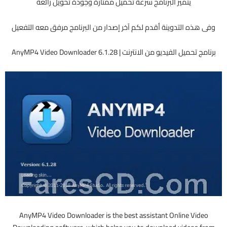
يتميز البرنامج سرعة تحميل ممتازة وجودة تحويل رائعة
وفى هذه التدوينة أقدم لكم آخر إصدار من البرنامج مرفق معه التفعيل
برنامج تحميل الفيديو من الانترنت | AnyMP4 Video Downloader 6.1.28
AnyMP4 Video Downloader is the best assistant Online Video