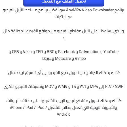
تحميل الملف مع التفعيل
برنامج
AnyMP4 Video Downloader هو أفضل برنامج مساعد لتنزيل الفيديو
عبر الإنترنت
والذي يساعدك على تنزيل مقاطع الفيديو من مواقع الفيديو المختلفة مثل
:
YouTube و Dailymotion و Facebook و BBC و TED و Vevo و CBS و
Vimeo و Metacafe وغيرها.
كذلك يمكنك البرنامج من تحويل صيغ الفيديو إلى أى تنسيق تريده مثل :
FLV / SWF إلى MP4 و AVI و TS و WMV و MOV وتنسيقات الفيديو الأخرى
كذلك يمكنك تحويل مقاطع فيديو الويب لتشغيلها على مختلف الهواتف
والأجهزة اللوحية التي تعمل بنظام التشغيل iPhone / iPad / iPod /
Android