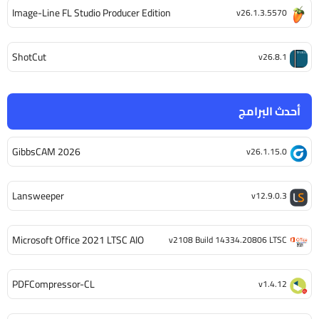
Image-Line FL Studio Producer Edition
v26.1.3.5570
ShotCut
v26.8.1
أحدث البرامج
GibbsCAM 2026
v26.1.15.0
Lansweeper
v12.9.0.3
Microsoft Office 2021 LTSC AIO
v2108 Build 14334.20806 LTSC
PDFCompressor-CL
v1.4.12