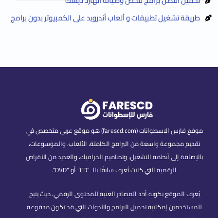
تحميل أفضل برامج فحص وصيانة الهارد ديسك
طريقة تشغيل تطبيقات و ألعاب أندرويد على الكمبيوتر بدون برامج
موقع فارس الاسطوانات (farescd.com) هو موقع عربي متخصص في
تقديم مجموعة واسعة من البرامج الكاملة، الألعاب، والموسوعات،
بالإضافة إلى أنظمة التشغيل، وتصاميم الجرافيك، والعديد من الأقراص
الرقمية التي كانت تُعرف سابقًا بالـ “CD” أو “DVD”.
يُعرف الموقع بكونه أحد المصادر الغنية للمحتوى الرقمي، حيث يتيح
للمستخدمين إمكانية تحميل البرامج والأدوات التي قد تكون مدفوعة