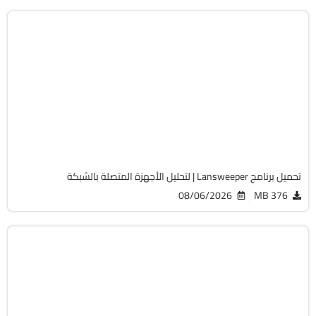
الصيانة والتعريفات
32 & 64-Bit
v12.9.0.3
Cracked
2068
تحميل برنامج Lansweeper | لتحليل الأجهزة المتصلة بالشبكة
08/06/2026
376 MB
أوفيس
64-Bit
v2108 Build 14334.20806 LTSC