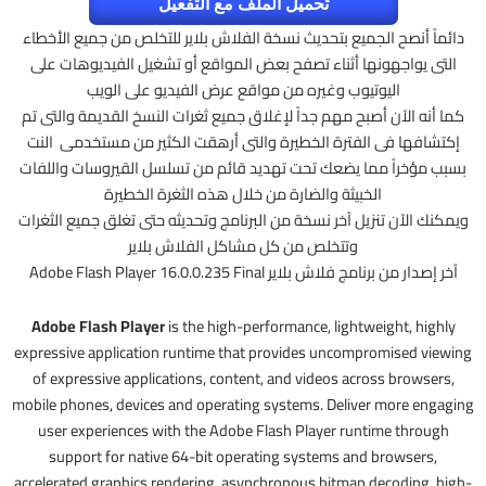
تحميل الملف مع التفعيل
دائماً أنصح الجميع بتحديث نسخة الفلاش بلاير للتخلص من جميع الأخطاء
التى يواجهونها أثناء تصفح بعض المواقع أو تشغيل الفيديوهات على
اليوتيوب وغيره من مواقع عرض الفيديو على الويب
كما أنه الآن أصبح مهم جداً لإغلاق جميع ثغرات النسخ القديمة والتى تم
إكتشافها فى الفترة الخطيرة والتى أرهقت الكثير من مستخدمى النت
بسبب مؤخراً مما يضعك تحت تهديد قائم من تسلسل القيروسات واللفات
الخبيثة والضارة من خلال هذه الثغرة الخطيرة
ويمكنك الآن تنزيل آخر نسخة من البرنامج وتحديثه حتى تغلق جميع الثغرات
وتتخلص من كل مشاكل الفلاش بلاير
آخر إصدار من برنامج فلاش بلاير Adobe Flash Player 16.0.0.235 Final
Adobe Flash Player
is the high-performance, lightweight, highly
expressive application runtime that provides uncompromised viewing
of expressive applications, content, and videos across browsers,
mobile phones, devices and operating systems. Deliver more engaging
user experiences with the Adobe Flash Player runtime through
support for native 64-bit operating systems and browsers,
accelerated graphics rendering, asynchronous bitmap decoding, high-