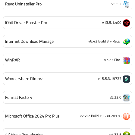
Revo Uninstaller Pro
v5.5.2
IObit Driver Booster Pro
v13.5.1.400
Internet Download Manager
v6.43 Build 3 + Retail
WinRAR
v7.23 Final
Wondershare Filmora
v15.5.3.19727
Format Factory
v5.22.0
Microsoft Office 2024 Pro Plus
v2512 Build 19530.20138
4K Video Downloader
v4.33.5