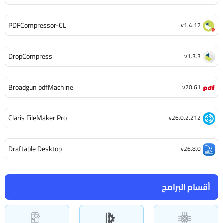
PDFCompressor-CL
v1.4.12
DropCompress
v1.3.3
Broadgun pdfMachine
v20.61
Claris FileMaker Pro
v26.0.2.212
Draftable Desktop
v26.8.0
أقسام البرامج