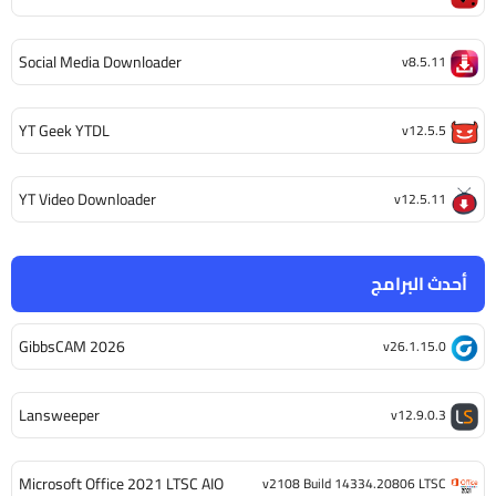
Social Media Downloader
v8.5.11
YT Geek YTDL
v12.5.5
YT Video Downloader
v12.5.11
أحدث البرامج
GibbsCAM 2026
v26.1.15.0
Lansweeper
v12.9.0.3
Microsoft Office 2021 LTSC AIO
v2108 Build 14334.20806 LTSC