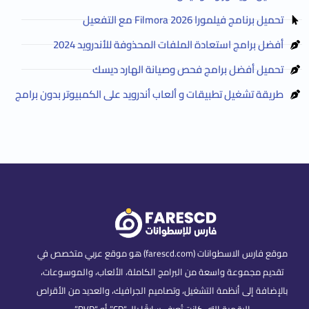
تحميل برنامج فيلمورا Filmora 2026 مع التفعيل
أفضل برامج استعادة الملفات المحذوفة للأندرويد 2024
تحميل أفضل برامج فحص وصيانة الهارد ديسك
طريقة تشغيل تطبيقات و ألعاب أندرويد على الكمبيوتر بدون برامج
موقع فارس الاسطوانات (farescd.com) هو موقع عربي متخصص في
تقديم مجموعة واسعة من البرامج الكاملة، الألعاب، والموسوعات،
بالإضافة إلى أنظمة التشغيل، وتصاميم الجرافيك، والعديد من الأقراص
الرقمية التي كانت تُعرف سابقًا بالـ “CD” أو “DVD”.