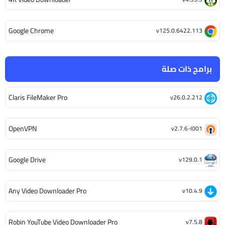
Google Chrome
v125.0.6422.113
برامج ذات صلة
Claris FileMaker Pro
v26.0.2.212
OpenVPN
v2.7.6-I001
Google Drive
v129.0.1
Any Video Downloader Pro
v10.4.9
Robin YouTube Video Downloader Pro
v7.5.8