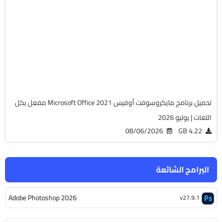
أوفيس
64-Bit
v2108 Build 14334.20806 LTSC
Cracked
6480
تحميل برنامج مايكروسوفت أوفيس Microsoft Office 2021 مفعل بكل
اللغات | يوليو 2026
08/06/2026
4.22 GB
البرامج الشائعة
Adobe Photoshop 2026
v27.9.1