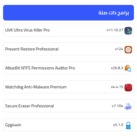
برامج ذات صلة
UVK Ultra Virus Killer Pro
v11.10.27
Prevent Restore Professional
v124
AlbusBit NTFS Permissions Auditor Pro
v26.8.3
Watchdog Anti-Malware Premium
v4.4.15
Secure Eraser Professional
v7.104
Gpg4win
v5.1.0