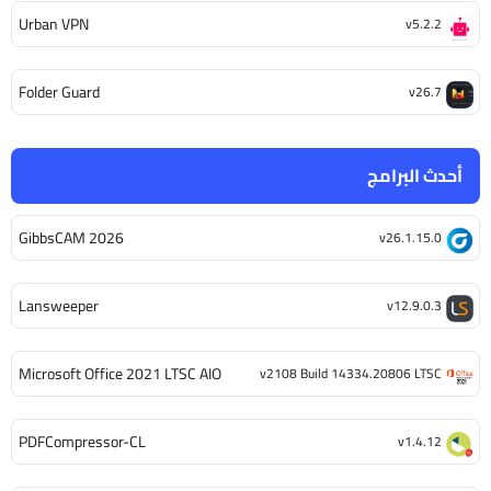
Urban VPN
v5.2.2
Folder Guard
v26.7
أحدث البرامج
GibbsCAM 2026
v26.1.15.0
Lansweeper
v12.9.0.3
Microsoft Office 2021 LTSC AIO
v2108 Build 14334.20806 LTSC
PDFCompressor-CL
v1.4.12