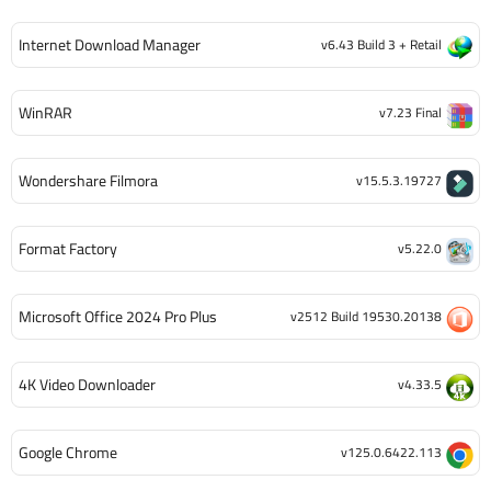
Internet Download Manager
v6.43 Build 3 + Retail
WinRAR
v7.23 Final
Wondershare Filmora
v15.5.3.19727
Format Factory
v5.22.0
Microsoft Office 2024 Pro Plus
v2512 Build 19530.20138
4K Video Downloader
v4.33.5
Google Chrome
v125.0.6422.113