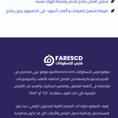
تحميل أفضل برامج فحص وصيانة الهارد ديسك
طريقة تشغيل تطبيقات و ألعاب أندرويد على الكمبيوتر بدون برامج
موقع فارس الاسطوانات (farescd.com) هو موقع عربي متخصص في
تقديم مجموعة واسعة من البرامج الكاملة، الألعاب، والموسوعات،
بالإضافة إلى أنظمة التشغيل، وتصاميم الجرافيك، والعديد من الأقراص
الرقمية التي كانت تُعرف سابقًا بالـ “CD” أو “DVD”.
يُعرف الموقع بكونه أحد المصادر الغنية للمحتوى الرقمي، حيث يتيح
للمستخدمين إمكانية تحميل البرامج والأدوات التي قد تكون مدفوعة