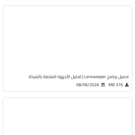
الصيانة والتعريفات
32 & 64-Bit
v12.9.0.3
Cracked
2068
تحميل برنامج Lansweeper | لتحليل الأجهزة المتصلة بالشبكة
08/06/2026
376 MB
أوفيس
64-Bit
v2108 Build 14334.20806 LTSC