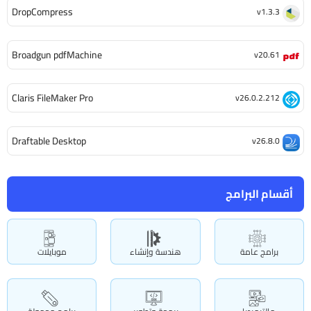
DropCompress
v1.3.3
Broadgun pdfMachine
v20.61
Claris FileMaker Pro
v26.0.2.212
Draftable Desktop
v26.8.0
أقسام البرامج
برامج عامة
هندسة وإنشاء
موبايلات