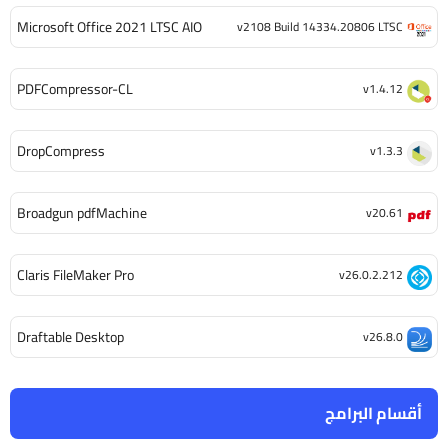
Microsoft Office 2021 LTSC AIO
v2108 Build 14334.20806 LTSC
PDFCompressor-CL
v1.4.12
DropCompress
v1.3.3
Broadgun pdfMachine
v20.61
Claris FileMaker Pro
v26.0.2.212
Draftable Desktop
v26.8.0
أقسام البرامج