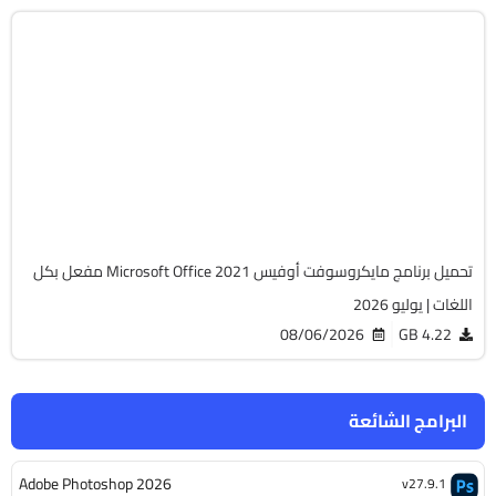
أوفيس
64-Bit
v2108 Build 14334.20806 LTSC
Cracked
6505
تحميل برنامج مايكروسوفت أوفيس Microsoft Office 2021 مفعل بكل
اللغات | يوليو 2026
08/06/2026
4.22 GB
البرامج الشائعة
Adobe Photoshop 2026
v27.9.1