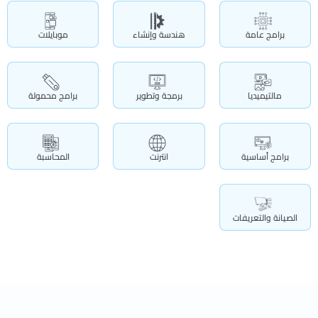
برامج عامة
هندسة وإنشاء
موبايلات
مالتيميديا
برمجة وتطوير
برامج محمولة
برامج أساسية
انترنت
المحاسبة
الصيانة والتعريفات