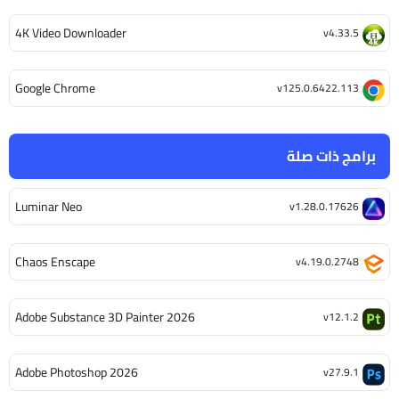
4K Video Downloader
v4.33.5
Google Chrome
v125.0.6422.113
برامج ذات صلة
Luminar Neo
v1.28.0.17626
Chaos Enscape
v4.19.0.2748
Adobe Substance 3D Painter 2026
v12.1.2
Adobe Photoshop 2026
v27.9.1