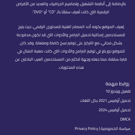
بالإضافة إلى أنظمة التشغيل، وتصاميم الجرافيك، والعديد من الأقراص
الرقمية التي كانت تُعرف سابقًا بالـ “CD” أو “DVD”.
يُعرف الموقع بكونه أحد المصادر الغنية للمحتوى الرقمي، حيث يتيح
للمستخدمين إمكانية تحميل البرامج والأدوات التي قد تكون مدفوعة
بشكل مجاني، مع التركيز على توفير نسخ كاملة ومفعلة. وقد كان
للموقع دور بارز في توفير البرامج والأدوات التي كانت صعبة المنال في
فترة سابقة، مما جعله وجهة للكثير من المستخدمين العرب الباحثين عن
هذه المحتويات.
روابط مهمة
تفعيل ويندوز 10
تحميل أوفيس 2021 بكل اللغات
تحميل أوفيس 2024
DMCA
سياسة الخصوصية | Privacy Policy