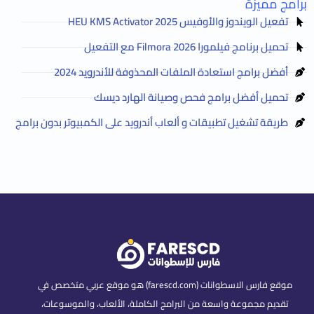
برامج مميزة
تفعيل الويندوز والأوفيس HEU KMS Activator 2025
تحميل برنامج فيلمورا Filmora 2026 مع التفعيل
أفضل برامج استعادة الملفات المحذوفة للأندرويد 2024
تحميل أفضل برامج فحص وصيانة الهارد ديسك
طريقة تشغيل تطبيقات و ألعاب أندرويد على الكمبيوتر بدون برامج
موقع فارس الاسطوانات (farescd.com) هو موقع عربي متخصص في
تقديم مجموعة واسعة من البرامج الكاملة، الألعاب، والموسوعات،