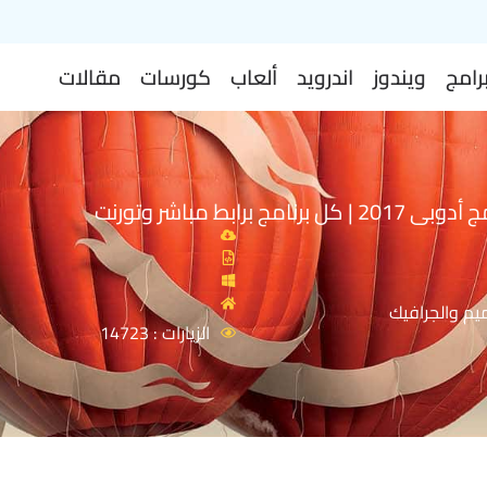
رامج
ويندوز
اندرويد
ألعاب
كورسات
مقالات
امج برابط مباشر وتورنت
يم والجرافيك
الزيارات : 14723