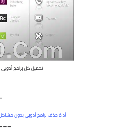
تحميل كل برامج أدوبى 2017 | كل برنامج برابط مباشر وتورنت
==
أداة حذف برامج أدوبى بدون مشاكل |  Creative Cloud Cleaner Tool v3.7.5.15
===