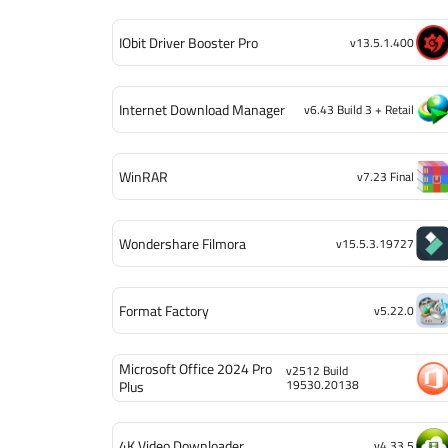
IObit Driver Booster Pro
v13.5.1.400
Internet Download Manager
v6.43 Build 3 + Retail
WinRAR
v7.23 Final
Wondershare Filmora
v15.5.3.19727
Format Factory
v5.22.0
Microsoft Office 2024 Pro
v2512 Build
19530.20138
Plus
4K Video Downloader
v4.33.5