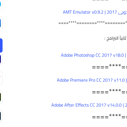
AMT Emulat
====****========****========
ثانياً البرامج :
====****=
====****=
====****=