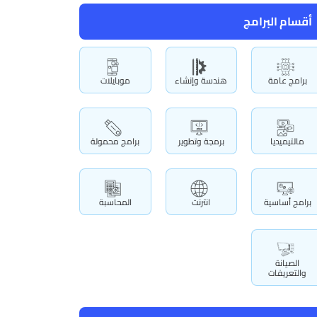
أقسام البرامج
برامج عامة
هندسة وإنشاء
موبايلات
مالتيميديا
برمجة وتطوير
برامج محمولة
برامج أساسية
انترنت
المحاسبة
الصيانة
والتعريفات