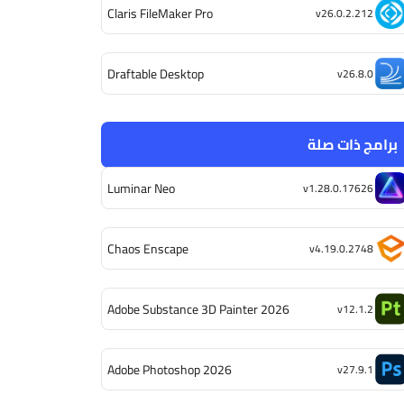
Claris FileMaker Pro
v26.0.2.212
Draftable Desktop
v26.8.0
برامج ذات صلة
Luminar Neo
v1.28.0.17626
Chaos Enscape
v4.19.0.2748
Adobe Substance 3D Painter 2026
v12.1.2
Adobe Photoshop 2026
v27.9.1