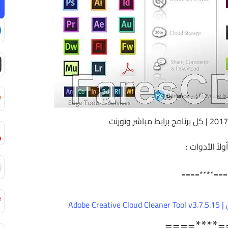
أولاً الأدوات :
====****==
Adobe
====****=