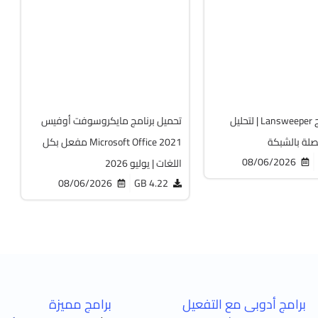
64-Bit
v2108 Build 14334.20806 LTSC
v12
Cracked
Cr
6475
تحميل برنامج Lansweeper | لتحليل
تحميل برنامج مايكروسوفت أوفيس
صلة بالشبكة
Microsoft Office 2021 مفعل بكل
08/06/2026
اللغات | يوليو 2026
08/06/2026
4.22 GB
برامج أدوبى مع التفعيل
برامج مميزة