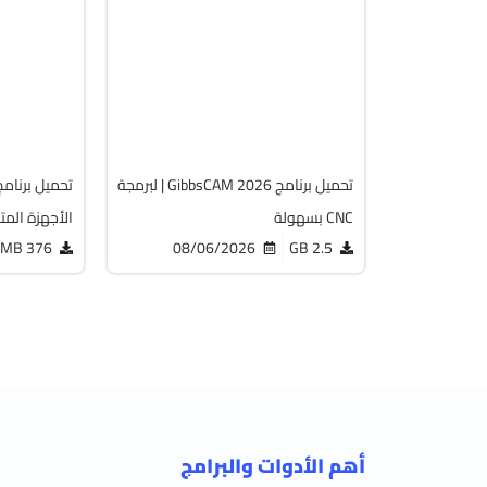
32 & 64-Bit
64-Bit
.9.0.3
v26.1.15.0
acked
Cracked
2058
1818
تحميل برنامج GibbsCAM 2026 | لبرمجة
CNC بسهولة
الأجهزة المت
376 MB
08/06/2026
2.5 GB
أهم الأدوات والبرامج