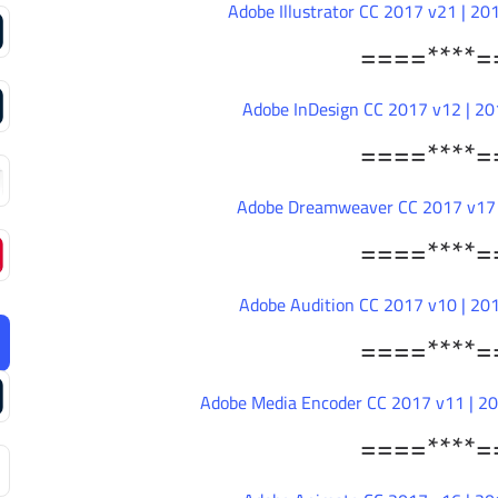
====****=
====****=
====****=
====****=
====****=