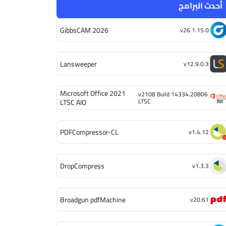
أحدث البرامج
GibbsCAM 2026
v26.1.15.0
Lansweeper
v12.9.0.3
Microsoft Office 2021
v2108 Build 14334.20806
LTSC
LTSC AIO
PDFCompressor-CL
v1.4.12
DropCompress
v1.3.3
Broadgun pdfMachine
v20.61