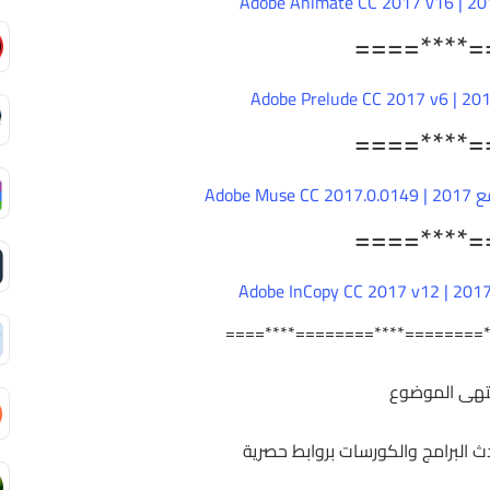
====****=
====****=
Adobe
====****=
====****========****========
تهى الموضوع
حدث البرامج والكورسات بروابط حصرية