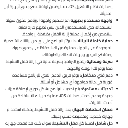
إصدارات نظام التشغيل iOS، مما يضمن توافقه مع جميع أجهزة آبل
الحديثة.
واجهة مستخدم بديهية:
تم تصميم واجهة البرنامج لتكون سهلة
الاستخدام، حتى للمستخدمين الذين ليس لديهم خبرة تقنية.
ستتمكن من إكمال عملية إزالة القفل بضغطة زر واحدة.
حماية كاملة للبيانات:
لا يؤثر البرنامج على أي من بياناتك الشخصية
الموجودة على الجهاز، مما يضمن لك الحفاظ على جميع صورك
ومقاطع الفيديو وجهات اتصالك وتطبيقاتك.
سرعة وفعالية:
يتميز البرنامج بسرعة عالية في إزالة قفل التنشيط،
مما يوفر لك الوقت والجهد.
دعم فني متكامل:
يوفر فريق الدعم الفني للبرنامج مساعدة
فورية في حالة مواجهة أي مشاكل أو أسئلة.
تحديثات مستمرة:
يتم تحديث البرنامج بشكل دوري لإضافة ميزات
جديدة ودعم أحدث إصدارات iOS، مما يضمن لك الاستفادة من
أحدث التقنيات.
ضمان استعادة الجهاز:
بعد إزالة قفل التنشيط، يمكنك استخدام
جهازك كجديد، وتخصيصه حسب رغبتك.
حل شامل لمشاكل قفل التنشيط:
سواء كنت قد فقدت جهازك