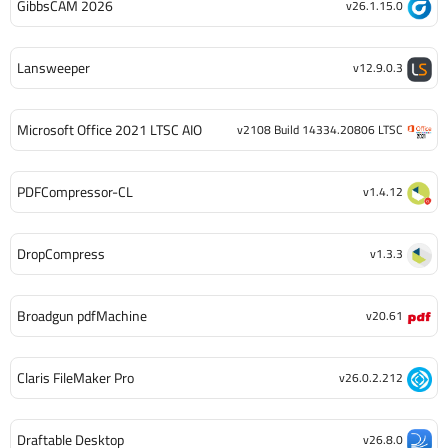
GibbsCAM 2026
v26.1.15.0
Lansweeper
v12.9.0.3
Microsoft Office 2021 LTSC AIO
v2108 Build 14334.20806 LTSC
PDFCompressor-CL
v1.4.12
DropCompress
v1.3.3
Broadgun pdfMachine
v20.61
Claris FileMaker Pro
v26.0.2.212
Draftable Desktop
v26.8.0