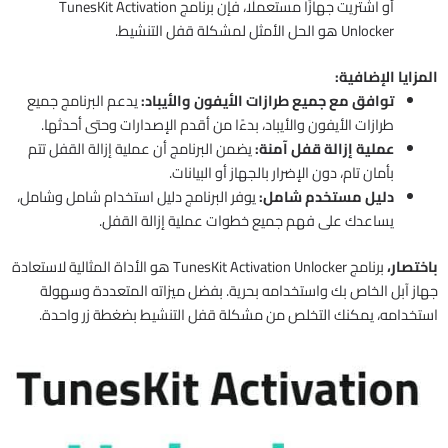
أو اشتريت جهازًا مستعملًا، فإن برنامج TunesKit Activation
Unlocker هو الحل الأمثل لمشكلة قفل التنشيط.
المزايا الإضافية:
توافق مع جميع طرازات الأيفون والأيباد:
يدعم البرنامج جميع
طرازات الأيفون والأيباد، بدءًا من أقدم الإصدارات وحتى أحدثها.
عملية إزالة قفل آمنة:
يضمن البرنامج أن عملية إزالة القفل تتم
بأمان تام، دون الإضرار بالجهاز أو البيانات.
دليل مستخدم شامل:
يوفر البرنامج دليل استخدام شامل وشامل،
يساعدك على فهم جميع خطوات عملية إزالة القفل.
باختصار،
برنامج TunesKit Activation Unlocker هو الأداة المثالية لاستعادة
جهاز آبل الخاص بك واستخدامه بحرية. بفضل ميزاته المتعددة وسهولة
استخدامه، يمكنك التخلص من مشكلة قفل التنشيط بضغطة زر واحدة.