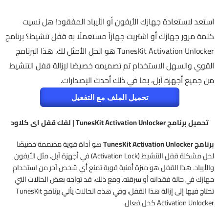
استعد لاستعادة جهازك الأيفون أو الأيباد المفقود! هل نسيت
كلمة مرور جهازك أو اشتريت جهازاً مستعملًا به قفل تنشيط؟ برنامج
TunesKit Activation Unlocker هو الحل الأمثل لك. هذا البرنامج
القوي والسهل الاستخدام تم تصميمه خصيصًا لإزالة قفل التنشيط
من جميع أجهزة آبل، بما في ذلك أحدث الإصدارات.
تحميل الملف مع التفعيل
تحميل برنامج TunesKit Activation Unlocker | لفك قفل اى كلاود
برنامج TunesKit Activation Unlocker
هو أداة قوية مصممة خصيصًا
لحل مشكلة قفل التنشيط (Activation Lock) في أجهزة آبل، مثل الأيفون
والأيباد. هذا القفل هو ميزة أمنية قوية تمنع أي شخص آخر من استخدام
جهازك في حالة فقدانه أو سرقته. ومع ذلك، قد تواجه بعض الحالات التي
تحتاج فيها إلى إزالة هذا القفل، وفي هذه الحالات يأتي برنامج TunesKit
Activation Unlocker كحل فعال.