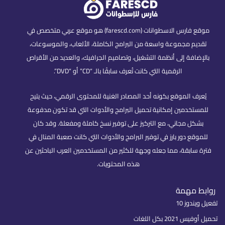
موقع فارس الاسطوانات (farescd.com) هو موقع عربي متخصص في
تقديم مجموعة واسعة من البرامج الكاملة، الألعاب، والموسوعات،
بالإضافة إلى أنظمة التشغيل، وتصاميم الجرافيك، والعديد من الأقراص
الرقمية التي كانت تُعرف سابقًا بالـ “CD” أو “DVD”.
يُعرف الموقع بكونه أحد المصادر الغنية للمحتوى الرقمي، حيث يتيح
للمستخدمين إمكانية تحميل البرامج والأدوات التي قد تكون مدفوعة
بشكل مجاني، مع التركيز على توفير نسخ كاملة ومفعلة. وقد كان
للموقع دور بارز في توفير البرامج والأدوات التي كانت صعبة المنال في
فترة سابقة، مما جعله وجهة للكثير من المستخدمين العرب الباحثين عن
هذه المحتويات.
روابط مهمة
تفعيل ويندوز 10
تحميل أوفيس 2021 بكل اللغات