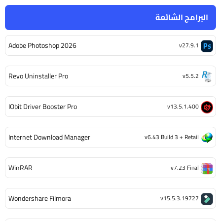
البرامج الشائعة
Adobe Photoshop 2026
v27.9.1
Revo Uninstaller Pro
v5.5.2
IObit Driver Booster Pro
v13.5.1.400
Internet Download Manager
v6.43 Build 3 + Retail
WinRAR
v7.23 Final
Wondershare Filmora
v15.5.3.19727