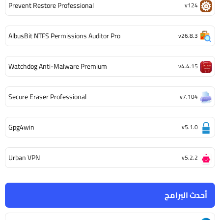
Prevent Restore Professional
v124
AlbusBit NTFS Permissions Auditor Pro
v26.8.3
Watchdog Anti-Malware Premium
v4.4.15
Secure Eraser Professional
v7.104
Gpg4win
v5.1.0
Urban VPN
v5.2.2
أحدث البرامج