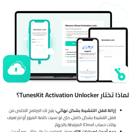
لماذا تختار TunesKit Activation Unlocker؟
إزالة قفل التنشيط بشكل نهائي:
يتيح لك البرنامج التخلص من
قفل التنشيط بشكل كامل، حتى لو نسيت كلمة المرور أو لم تعرف
بيانات حساب iCloud المرتبطة بالجهاز.
دعم أحدث إصدارات iOS:
يعمل البرنامج بشكل مثالي مع أحدث