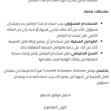
ملاحظات هامة:
الاستخدام المسؤول:
يجب استخدام هذا البرنامج بحذر وبشكل
مسؤول. تأكد من أنك مالك شرعي للجهاز أو لديك إذن من المالك
الأصلي قبل استخدام البرنامج.
القوانين المحلية:
قبل استخدام أي برنامج لإزالة قفل التنشيط،
تأكد من أنك على دراية بالقوانين المحلية المتعلقة بذلك.
النسخ الاحتياطي:
قبل استخدام البرنامج، يُنصح بإنشاء نسخة
احتياطية من بياناتك الهامة لتجنب فقدانها.
باختصار،
برنامج TunesKit Activation Unlocker هو أداة قيمة لحل مشاكل
قفل التنشيط في أجهزة آبل. ومع ذلك، يجب استخدامه بحذر وبشكل
مسؤول.
تحميل موفق للجميع
انتهى الموضوع