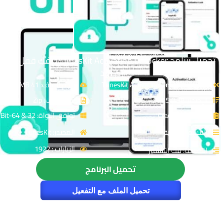
تحميل برنامج TunesKit Activation Unlocker | لفك قفل اى
كلاود
الاسم: TunesKit Activation Unlocker
حجم الملف: 41 MB
الإصدار: v3.5.0.38
نوع الملف: Zip
الترخيص: Cracked
توافق النواة: 32 & 64-Bit
القسم: الحماية
المصدر: TunesKit
الزيارات : 1922
التصنيف: فك التشفير
تحميل البرنامج
تحميل الملف مع التفعيل