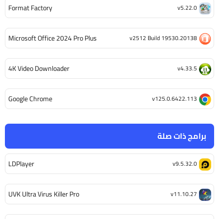
Format Factory
v5.22.0
Microsoft Office 2024 Pro Plus
v2512 Build 19530.20138
4K Video Downloader
v4.33.5
Google Chrome
v125.0.6422.113
برامج ذات صلة
LDPlayer
v9.5.32.0
UVK Ultra Virus Killer Pro
v11.10.27