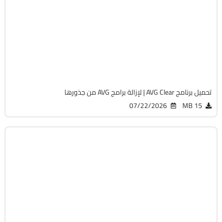
32 & 64-Bit
v26.7.11086
Free
4348
تحميل برنامج AVG Clear | لإزالة برامج AVG من جذورها
07/22/2026
15 MB
استعادة الملفات
32 & 64-Bit
v5.1.1.1
Cracked
1737