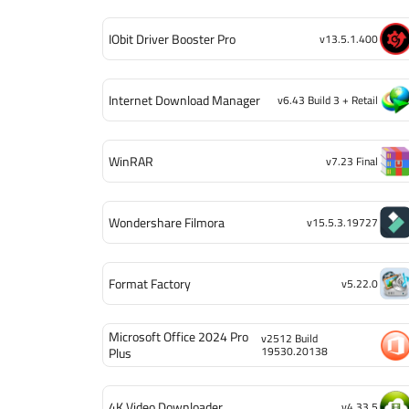
IObit Driver Booster Pro
v13.5.1.400
Internet Download Manager
v6.43 Build 3 + Retail
WinRAR
v7.23 Final
Wondershare Filmora
v15.5.3.19727
Format Factory
v5.22.0
Microsoft Office 2024 Pro
v2512 Build
19530.20138
Plus
4K Video Downloader
v4.33.5