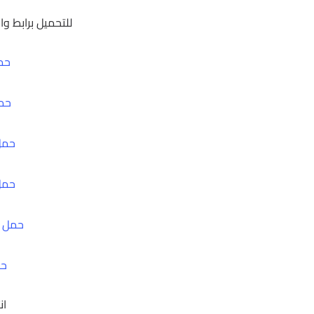
للتحميل برابط واح
حم
حمل 
حمل من
حمل من
حمل م
حم
ان