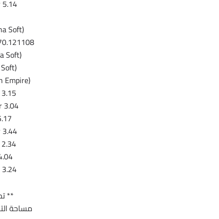
r 5.14
ha Soft)
.70.121108
a Soft)
Soft)
on Empire)
 3.15
r 3.04
5.17
r 3.44
 2.34
4.04
 3.24
** تح
مساحة التجميعة 370