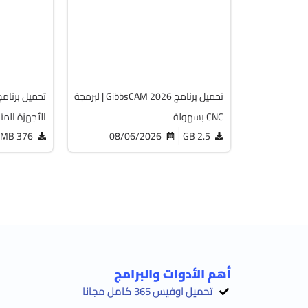
.9.0.3
v26.1.15.0
acked
Cracked
2064
1824
تحميل برنامج GibbsCAM 2026 | لبرمجة
CNC بسهولة
الأجهزة المت
376 MB
08/06/2026
2.5 GB
أهم الأدوات والبرامج
تحميل اوفيس 365 كامل مجانا