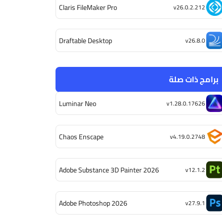
Claris FileMaker Pro
v26.0.2.212
Draftable Desktop
v26.8.0
برامج ذات صلة
Luminar Neo
v1.28.0.17626
Chaos Enscape
v4.19.0.2748
Adobe Substance 3D Painter 2026
v12.1.2
Adobe Photoshop 2026
v27.9.1