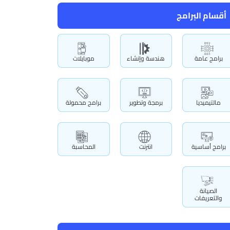
أقسام البرامج
برامج عامة
هندسة وإنشاء
موبايلات
مالتيميديا
برمجة وتطوير
برامج محمولة
برامج أساسية
انترنت
المحاسبة
الصيانة
والتعريفات