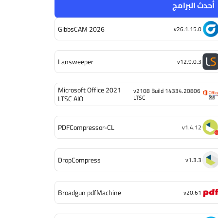
أحدث البرامج
GibbsCAM 2026
v26.1.15.0
Lansweeper
v12.9.0.3
Microsoft Office 2021
v2108 Build 14334.20806
LTSC
LTSC AIO
PDFCompressor-CL
v1.4.12
DropCompress
v1.3.3
Broadgun pdfMachine
v20.61