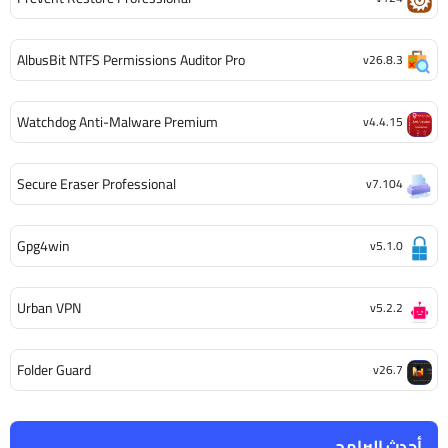
AlbusBit NTFS Permissions Auditor Pro
v26.8.3
Watchdog Anti-Malware Premium
v4.4.15
Secure Eraser Professional
v7.104
Gpg4win
v5.1.0
Urban VPN
v5.2.2
Folder Guard
v26.7
أحدث البرامج