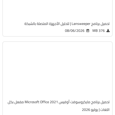
Cracked
2064
تحميل برنامج Lansweeper | لتحليل الأجهزة المتصلة بالشبكة
08/06/2026
376 MB
أوفيس
64-Bit
v2108 Build 14334.20806 LTSC
Cracked
6494
تحميل برنامج مايكروسوفت أوفيس Microsoft Office 2021 مفعل بكل
اللغات | يوليو 2026