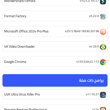
Wondershare Filmora
v15.5.3.19727
Format Factory
v5.22.0
Microsoft Office 2024 Pro Plus
v2512 Build 19530.20138
4K Video Downloader
v4.33.5
Google Chrome
v125.0.6422.113
برامج ذات صلة
UVK Ultra Virus Killer Pro
v11.10.27
Prevent Restore Professional
v124