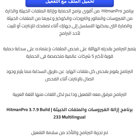
تحميل الملف مع التفعيل
برنامج HitmanPro من أقوى برامج الحماية وإزالة الملفات الخبيثة والذارة
من الفيروسات والمالور والتروجات والكوكيز وغيرها من الملفات الخبيثة
والضارة التى يمكنها التسلسل إلى جهازك أثناء تصفحك للإنترنت أو تثبيت
لأحد البرامج
يتميز البرنامج بقدرته الهائلة على فحص الملفات بإعتماده على سحابة حماية
قوية لأكبر 5 شركات عالمية متخصصة فى الحماية
البرنامج يقوم بفحص كل ملفات الهارد عن طريق السحابة مما يلزم وجود
اتصال بالإنترنت أثناء الفحص
البرنامج مرفق معه التفعيل وداعم لكل اللغات منها اللغة العربية
برنامج إزالة الفيروسات والملفات الخبيثة | HitmanPro 3.7.9 Build
233 Multilingual
تم تجربة البرنامج والتأكد من سلامة التفعيل