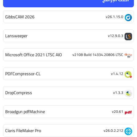
GibbsCAM 2026
v26.1.15.0
Lansweeper
v12.9.0.3
Microsoft Office 2021 LTSC AIO
v2108 Build 14334.20806 LTSC
PDFCompressor-CL
v1.4.12
DropCompress
v1.3.3
Broadgun pdfMachine
v20.61
Claris FileMaker Pro
v26.0.2.212