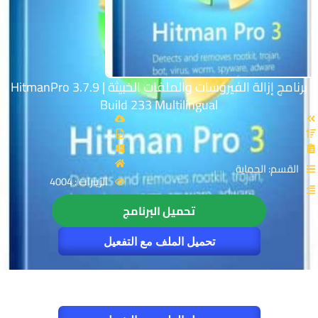
برنامج إزالة الفيروسات والملفات الخبيثة | HitmanPro 3.7.9
Build 233 Multilingual
القسم: الحماية
الزيارات : 4004
تحميل البرنامج
تحميل الملف مع التفعيل