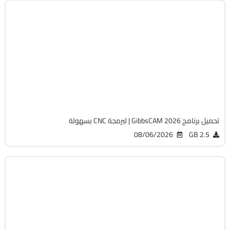
برمجة وتطوير
64-Bit
v26.1.15.0
Cracked
1824
تحميل برنامج GibbsCAM 2026 | لبرمجة CNC بسهولة
08/06/2026
2.5 GB
الصيانة والتعريفات
32 & 64-Bit
v12.9.0.3