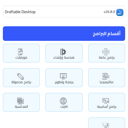
Draftable Desktop
v26.8.0
أقسام البرامج
برامج عامة
هندسة وإنشاء
موبايلات
مالتيميديا
برمجة وتطوير
برامج محمولة
برامج أساسية
انترنت
المحاسبة