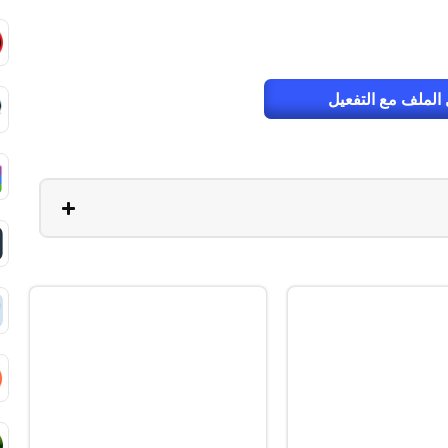
الملف مع التفعيل
ة والتعريفات
أوفيس
64-Bit
v2108 Build 14334.20806 LTSC
v12
Cracked
Cr