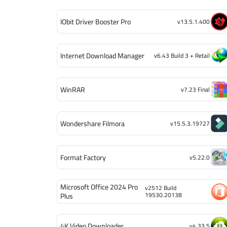
IObit Driver Booster Pro
v13.5.1.400
Internet Download Manager
v6.43 Build 3 + Retail
WinRAR
v7.23 Final
Wondershare Filmora
v15.5.3.19727
Format Factory
v5.22.0
Microsoft Office 2024 Pro
v2512 Build
19530.20138
Plus
4K Video Downloader
v4.33.5