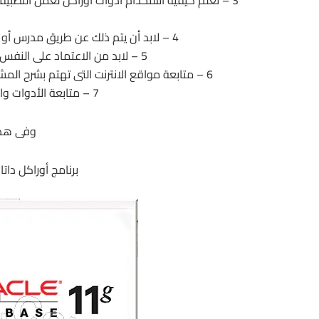
4 – لابد أن يتم ذلك عن طريق مدرس أو مركز متخصص ، حيث لايجدى التعليم الذاتى لاوراكل .
5 – لابد من الاعتماد على النفس فى إنشاء تطبيق ولو صغير بإستخدام أوراكل .
6 – متابعة مواقع الانترنت التى تهتم بشرح المشاكل التعى تواجه المستخدمين وتعرض Procedures مجانية .
7 – متابعة الأدوات والإصدارات المتلاحقة لشركة أوراكل .
وفى هذه
برنامج أوراكل داتا بيز | tabase 11g R2