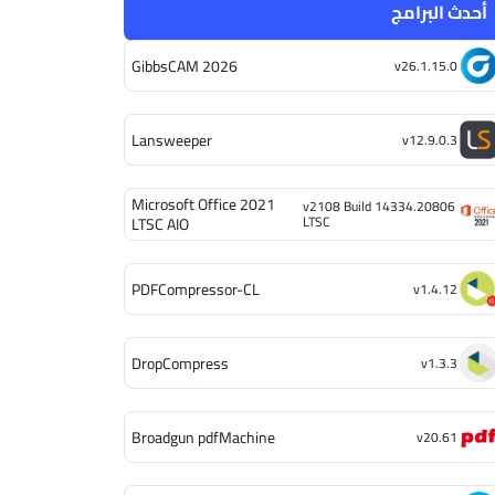
أحدث البرامج
GibbsCAM 2026
v26.1.15.0
Lansweeper
v12.9.0.3
Microsoft Office 2021
v2108 Build 14334.20806
LTSC
LTSC AIO
PDFCompressor-CL
v1.4.12
DropCompress
v1.3.3
Broadgun pdfMachine
v20.61