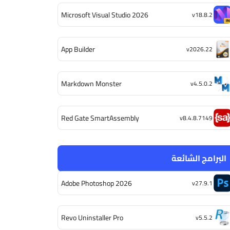
Microsoft Visual Studio 2026
v18.8.2
App Builder
v2026.22
Markdown Monster
v4.5.0.2
Red Gate SmartAssembly
v8.4.8.7149
البرامج الشائعة
Adobe Photoshop 2026
v27.9.1
Revo Uninstaller Pro
v5.5.2