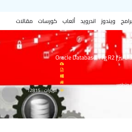
رامج
ويندوز
اندرويد
ألعاب
كورسات
مقالات
Oracle Database 
 وتطوير
الزيارات : 12815