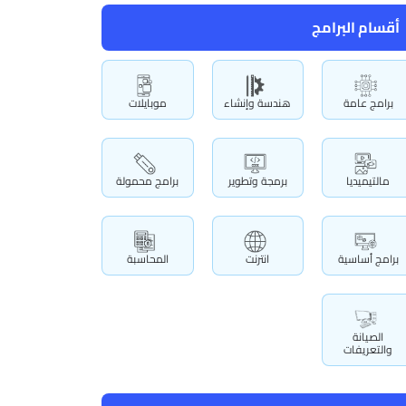
أقسام البرامج
برامج عامة
هندسة وإنشاء
موبايلات
مالتيميديا
برمجة وتطوير
برامج محمولة
برامج أساسية
انترنت
المحاسبة
الصيانة
والتعريفات