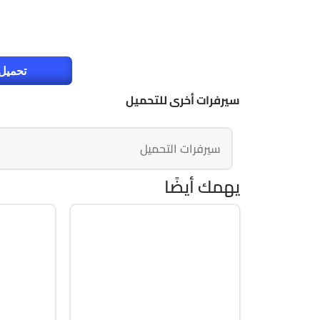
تحميل 
سيرفرات أخرى للتحميل
سيرفرات التحميل
يهمك أيضًا
برمجة وتطوير
الصيان
32 & 64-Bit
64-Bit
.9.0.3
v26.1.15.0
acked
Cracked