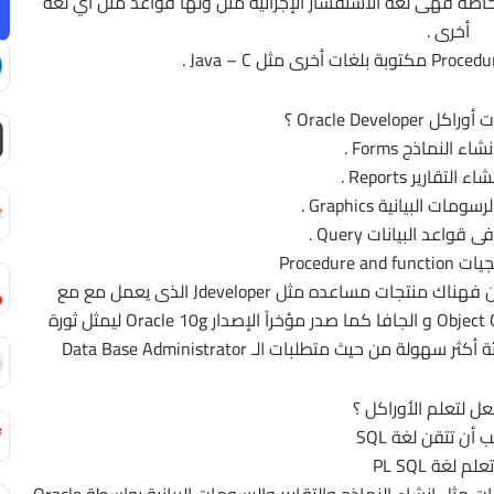
غة PL/SQL فى كتابة البرامج والـ Functions الخاصة فهى لغة الاستفسار الإجرائية مثل ولها قواعد مثل اي لغة
أخرى .
Oracle Develo ؟
اء النماذج Forms .
التقارير Reports .
ات البيانية Graphics .
قواعد البيانات Query .
Procedure 
وتطور أوراكل أدواتها بإستمرار لخدمة المستخدمين فهناك منتجات مساعده مثل Jdeveloper الذى يعمل مع مع
ORACEL9i ويعتمد في برمجته على تقنية Object Oriented و الجافا كما صدر مؤخراً الإصدار Oracle 10g ليمثل ثورة
ن حيث متطلبات الـ Data Base Administrator
عل لتعلم الأوراكل ؟