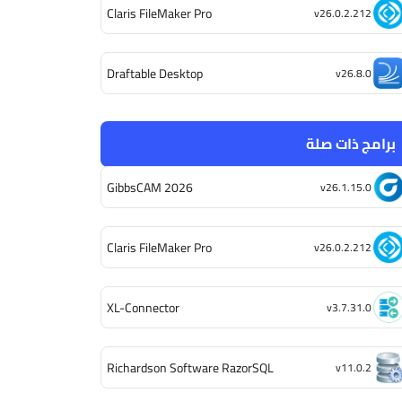
Claris FileMaker Pro
v26.0.2.212
Draftable Desktop
v26.8.0
برامج ذات صلة
GibbsCAM 2026
v26.1.15.0
Claris FileMaker Pro
v26.0.2.212
XL-Connector
v3.7.31.0
Richardson Software RazorSQL
v11.0.2