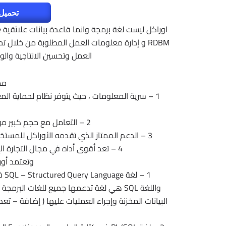
تحميل 
RDBM و إدارة معلومات العمل المطلوبة من خلال تح
العمل وتحسين الانتاجية وال
مم
1 – سرية المعلومات ، حيث يتوفر نظام لحماية الم
2 – التعامل مع حجم كبير من البيانات يصل إلى ملايين من الميغا بايت .
3 – الدعم الممتاز الذي تقدمه الأوراكل للمستخدمين فى جميع أنحاء العالم عن طريق موقعها على الانترنت .
4 – تعد أقوى أداه في مجال التجارة الإلكترونية وذلك بسبب التكامل الكبير مع لغة الجافا .
وتعتمد أور
1 – لغة SQL – Structured Query Language في البرمجة لقواعد بيانات اوراكل . و هى لغة استفسار بنائية .
البيانات المخزنة وإجراء العمليات عليها ( إضافة – 