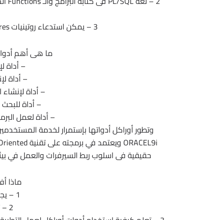
2 – ل
3 – يمكن استدعاء روتينيات Procedures مكتوبة بلغات أخرى مثل Java – C .
ما هى أهم أدوات أوراكل per
– أداة لإنش
– أداة لإنشاء 
– أداة لإنشاء الرسوم
– أداة للبحث فى 
– أداة لعمل البرمجيات and function
حقيقية فى اسلوب ربط السيرفرات والعمل في بيئة أكثر سهولة م
ماذا أف
1 – يجب أن تتقن لغة SQL
2 – تعلم لغة PL SQL