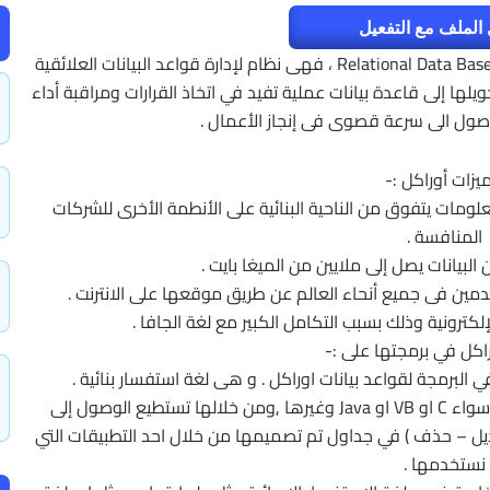
الملف مع التفعيل
اوراكل ليست لغة برمجة وانما قاعدة بيانات علائقية Relational Data Base ، فهى نظام لإدارة قواعد البيانات العلائقية
ويلها إلى قاعدة بيانات عملية تفيد في اتخاذ القرارات ومراقبة أداء
وصول الى سرعة قصوى فى إنجاز الأعمال .
يزات أوراكل :-
علومات يتفوق من الناحية البنائية على الأنطمة الأخرى للشركات
المنافسة .
اكل في برمجتها على :-
واللغة SQL هي لغة تدعمها جميع للغات البرمجة سواء C او VB او Java وغيرها ,ومن خلالها تستطيع الوصول إلى
تعديل – حذف ) في جداول تم تصميمها من خلال احد التطبيقات التي
نستخدمها .