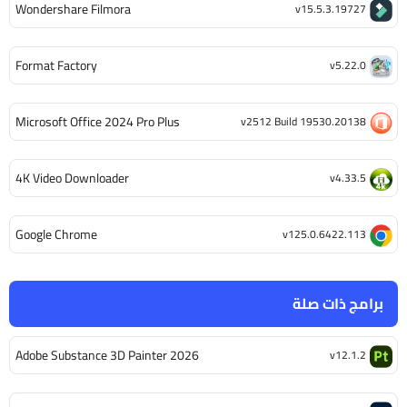
Wondershare Filmora
v15.5.3.19727
Format Factory
v5.22.0
Microsoft Office 2024 Pro Plus
v2512 Build 19530.20138
4K Video Downloader
v4.33.5
Google Chrome
v125.0.6422.113
برامج ذات صلة
Adobe Substance 3D Painter 2026
v12.1.2