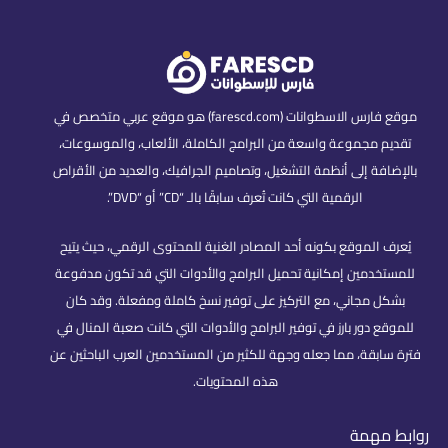
موقع فارس الاسطوانات (farescd.com) هو موقع عربي متخصص في
تقديم مجموعة واسعة من البرامج الكاملة، الألعاب، والموسوعات،
بالإضافة إلى أنظمة التشغيل، وتصاميم الجرافيك، والعديد من الأقراص
الرقمية التي كانت تُعرف سابقًا بالـ “CD” أو “DVD”.
يُعرف الموقع بكونه أحد المصادر الغنية للمحتوى الرقمي، حيث يتيح
للمستخدمين إمكانية تحميل البرامج والأدوات التي قد تكون مدفوعة
بشكل مجاني، مع التركيز على توفير نسخ كاملة ومفعلة. وقد كان
للموقع دور بارز في توفير البرامج والأدوات التي كانت صعبة المنال في
فترة سابقة، مما جعله وجهة للكثير من المستخدمين العرب الباحثين عن
هذه المحتويات.
روابط مهمة