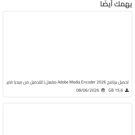
يهمك أيضًا
مالتيميديا
64-Bit
v26.3.2
Cracked
493
تحميل برنامج Adobe Media Encoder 2026 مفعل | للتحميل من ميديا فاير
08/06/2026
15.6 GB
التصميم والجرافيك
64-Bit