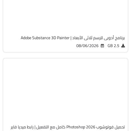
v12.1.2
Cracked
8107
برنامج أدوبى للرسم ثلاثى الأبعاد | Adobe Substance 3D Painter
08/06/2026
2.5 GB
التصميم والجرافيك
64-Bit
v27.9.1
Cracked
2128
تحميل فوتوشوب Photoshop 2026 كامل مع التفعيل | رابط ميديا فاير