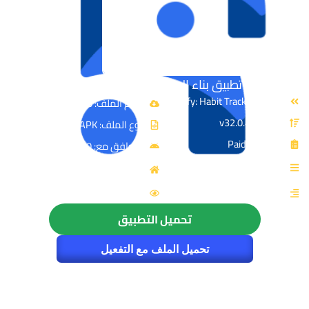
تحميل تطبيق بناء العادات | Habitify Habit Tracker
الإسم: Habitify: Habit Tracker
حجم الملف: 126 MB
الإصدار: v32.0.4
نوع الملف: APK
الترخيص: Paid
متوافق مع: Android 7.0+
القسم: الصحة و الرياضة
المصدر: Unstatic Ltd Co
التصنيف: الانتاجية
4110
تحميل التطبيق
تحميل الملف مع التفعيل