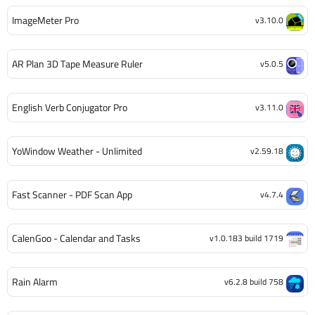
ImageMeter Pro
v3.10.0
AR Plan 3D Tape Measure Ruler
v5.0.5
English Verb Conjugator Pro
v3.11.0
YoWindow Weather - Unlimited
v2.59.18
Fast Scanner - PDF Scan App
v4.7.4
CalenGoo - Calendar and Tasks
v1.0.183 build 1719
Rain Alarm
v6.2.8 build 758