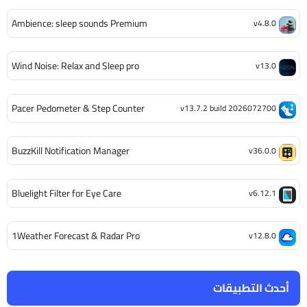
Ambience: sleep sounds Premium
v4.8.0
Wind Noise: Relax and Sleep pro
v13.0
Pacer Pedometer & Step Counter
v13.7.2 build 2026072700
BuzzKill Notification Manager
v36.0.0
Bluelight Filter for Eye Care
v6.12.1
1Weather Forecast & Radar Pro
v12.8.0
أحدث التطبيقات