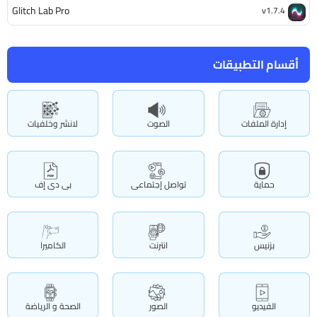
Glitch Lab Pro
v1.7.4
أقسام التطبيقات
إدارة الملفات
الصوت
لانشر وخلفيات
حماية
تواصل إجتماعى
بى دى إف
بزنيس
انترنت
الكاميرا
الفيديو
الصور
الصحة و الرياضة