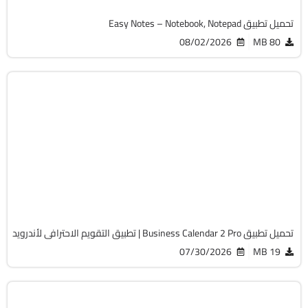
تحميل تطبيق Easy Notes – Notebook, Notepad
08/02/2026
80 MB
بزنيس
v2.55.0 build 255002
Android 8.0+
APK
6582
تحميل تطبيق Business Calendar 2 Pro | تطبيق التقويم الاحترافى لأندرويد
07/30/2026
19 MB