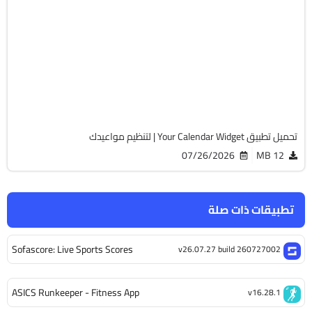
أوفيس
v1.70.10
Android 5.0+
APK
1065
تحميل تطبيق Your Calendar Widget | لتنظيم مواعيدك
07/26/2026
12 MB
تطبيقات ذات صلة
Sofascore: Live Sports Scores
v26.07.27 build 260727002
ASICS Runkeeper - Fitness App
v16.28.1