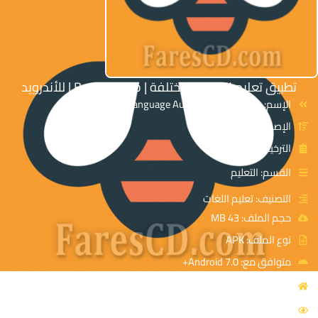
تطبيق تعليم اللغات المختلفة | Beelinguapp | للأندرويد
الإسم: Beelinguapp Language Audiobook Premium
الإصدار: v3.280
الترخيص: Paid
القسم: التعليم
التصنيف: تعليم اللغات
حجم الملف: 43 MB
نوع الملف: APK
متوافق مع: Android 7.0+
المصدر: Beelinguapp Languages
4422