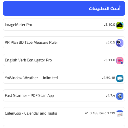
أحدث التطبيقات
ImageMeter Pro
v3.10.0
AR Plan 3D Tape Measure Ruler
v5.0.5
English Verb Conjugator Pro
v3.11.0
YoWindow Weather - Unlimited
v2.59.18
Fast Scanner - PDF Scan App
v4.7.4
CalenGoo - Calendar and Tasks
v1.0.183 build 1719