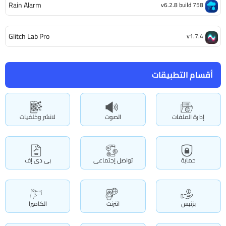
Rain Alarm
v6.2.8 build 758
Glitch Lab Pro
v1.7.4
أقسام التطبيقات
إدارة الملفات
الصوت
لانشر وخلفيات
حماية
تواصل إجتماعى
بى دى إف
بزنيس
انترنت
الكاميرا