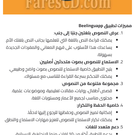
مميزات تطبيق Beelinguapp
عرض النصوص بلغتين جنبًا إلى جنب
:
يمكنك قراءة النص باللغة التي تتعلمها بجانب النص بلغتك الأم.
يساعدك هذا الأسلوب على فهم المعاني والمفردات الجديدة
بسهولة.
الاستماع للنصوص بصوت متحدثين أصليين
:
يتيح التطبيق خاصية الاستماع للنصوص بصوت واضح وطبيعي.
يمكنك التحكم بسرعة القراءة لتتناسب مع مستواك.
مجموعة متنوعة من النصوص
:
قصص أطفال، روايات، مقالات تعليمية، وموضوعات علمية.
محتوى مناسب لجميع الأعمار ومستويات اللغة.
خاصية الحفظ والتكرار
:
إمكانية تمييز النصوص وحفظها للرجوع إليها لاحقًا.
يمكنك تكرار الاستماع للنصوص لتعزيز مهارات الاستماع والنطق.
دعم متعدد للغات
:
يدعم التطبيق أكثر من 10 لغات، منها الإنجليزية، الإسبانية،