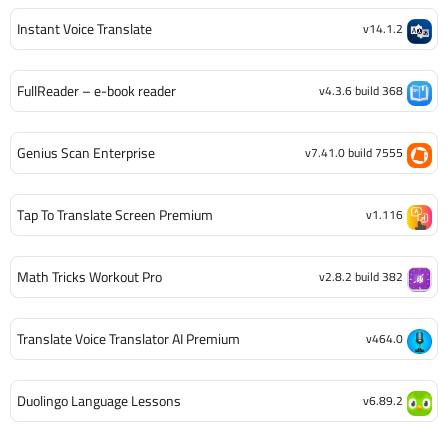
Instant Voice Translate
v14.1.2
FullReader – e-book reader
v4.3.6 build 368
Genius Scan Enterprise
v7.41.0 build 7555
Tap To Translate Screen Premium
v1.116
Math Tricks Workout Pro
v2.8.2 build 382
Translate Voice Translator AI Premium
v464.0
Duolingo Language Lessons
v6.89.2