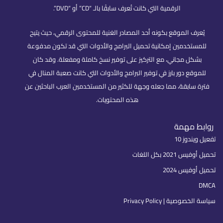
الرقمية التي كانت تُعرف سابقًا بالـ “CD” أو “DVD”.
يُعرف الموقع بكونه أحد المصادر الغنية للمحتوى الرقمي، حيث يتيح
للمستخدمين إمكانية تحميل البرامج والأدوات التي قد تكون مدفوعة
بشكل مجاني، مع التركيز على توفير نسخ كاملة ومفعلة. وقد كان
للموقع دور بارز في توفير البرامج والأدوات التي كانت صعبة المنال في
فترة سابقة، مما جعله وجهة للكثير من المستخدمين العرب الباحثين عن
هذه المحتويات.
روابط مهمة
تفعيل ويندوز 10
تحميل أوفيس 2021 بكل اللغات
تحميل أوفيس 2024
DMCA
سياسة الخصوصية | Privacy Policy