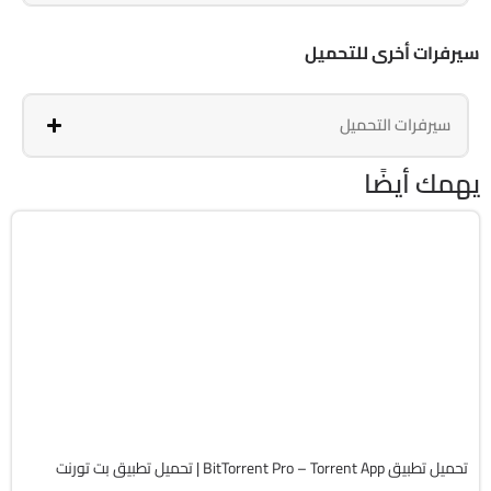
سيرفرات أخرى للتحميل
سيرفرات التحميل
يهمك أيضًا
انترنت
v8.3.16
Android 7.0+
APK
4955
تحميل تطبيق BitTorrent Pro – Torrent App | تحميل تطبيق بت تورنت