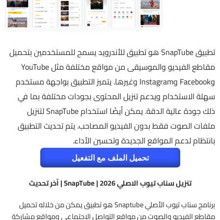
تطبيق SnapTube هو تطبيق للأندرويد يسمح للمستخدمين بتحميل
مقاطع الفيديو والموسيقى من مواقع مختلفة مثل YouTube
وFacebook وInstagram وغيرها. يتميز التطبيق بواجهة مستخدم
سهلة الاستخدام ويدعم تنزيل المحتوى بجودات مختلفة بما في
ذلك جودة عالية الدقة. يمكن أيضًا استخدام SnapTube لتنزيل
ملفات الصوت فقط بدون الفيديو المصاحب. يتم تحديث التطبيق
بانتظام لدعم المواقع الجديدة وتحسين الأداء.
تحميل الملف مع التفعيل
تنزيل سناب تيوب الاصلي 2026 | SnapTube | آخر تحديث
برنامج سناب تيوب الأصلي Snaptube هو تطبيق يمكن من خلاله تحميل
مقاطع الفيديو والصوت من مواقع التواصل الاجتماعي ومواقع مشاركة