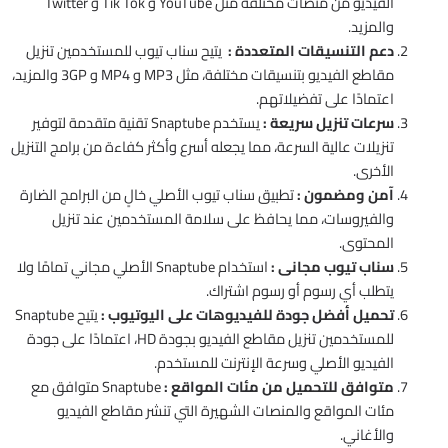
الفيديو من منصات مختلفة مثل YouTube و Tik Tok و Twitter
والمزيد.
دعم التنسيقات المتعددة :
يتيح سناب تيوب للمستخدمين تنزيل
مقاطع الفيديو بتنسيقات مختلفة، مثل MP3 و MP4 و 3GP والمزيد،
اعتمادًا على تفضيلاتهم.
سرعات تنزيل سريعة :
يستخدم Snaptube تقنية متقدمة لتوفير
تنزيلات عالية السرعة، مما يجعله أسرع وأكثر كفاءة من برامج التنزيل
الأخرى.
آمن ومضمون :
تطبيق سناب تيوب الأصلي خالٍ من البرامج الضارة
والفيروسات، مما يحافظ على سلامة المستخدمين عند تنزيل
المحتوى.
سناب تيوب مجانى :
استخدام Snaptube الأصلي مجاني تمامًا ولا
يتطلب أي رسوم أو رسوم اشتراك.
تحميل أفضل جودة للفيديوهات على اليوتيوب :
يتيح Snaptube
للمستخدمين تنزيل مقاطع الفيديو بجودة HD، اعتمادًا على جودة
الفيديو الأصلي وسرعة الإنترنت للمستخدم.
متوافق للتحميل من مئات المواقع :
Snaptube متوافق مع
مئات المواقع والمنصات الشهيرة التي تنشر مقاطع الفيديو
والأغاني.