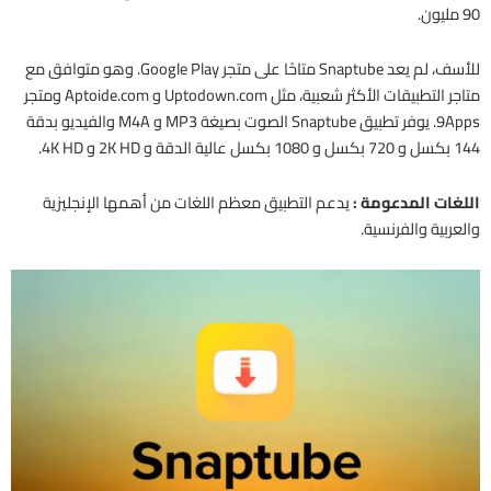
90 مليون.
للأسف، لم يعد Snaptube متاحًا على متجر Google Play. وهو متوافق مع
متاجر التطبيقات الأكثر شعبية، مثل Uptodown.com و Aptoide.com ومتجر
9Apps. يوفر تطبيق Snaptube الصوت بصيغة MP3 و M4A والفيديو بدقة
144 بكسل و 720 بكسل و 1080 بكسل عالية الدقة و 2K HD و 4K HD.
اللغات المدعومة :
يدعم التطبيق معظم اللغات من أهمها الإنجليزية
والعربية والفرنسية.