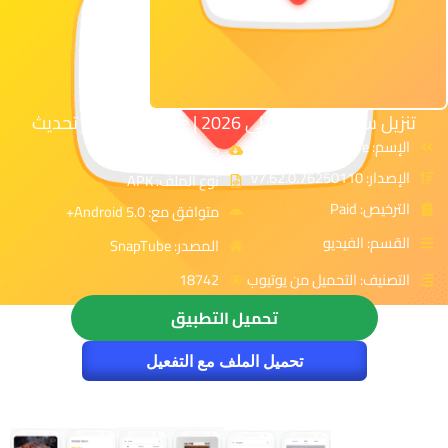
تنزيل سناب تيوب الاصلي 2026 | SnapTube | آخر تحديث
الإسم: SnapTube
حجم الملف: 47 MB
الإصدار: v7.62.0.76250110
نوع الملف: APK
الترخيص: Paid
متوافق مع: Android 5.0+
القسم: الفيديو
المصدر: SnapTube
التصنيف: التحميل من يوتيوب
18742
تحميل التطبيق
تحميل الملف مع التفعيل