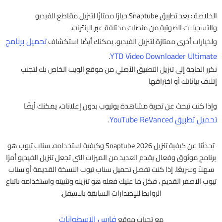
الخلاصة : يعد تطبيق Snaptube خيارًا ممتازًا لتنزيل مقاطع الفيديو
والتسجيلات الصوتية من منصات مختلفة عبر الإنترنت.
تحميل برنامج
ولخيارات أخرى ممتازة لتنزيل الفيديو، يمكنك أيضًا استكشاف
YTD Video Downloader Ultimate
.
نكرر الحاجة إلى تنزيل التطبيق الأصلي من موقع الويب الخاص بك لتجنب
إتلاف بياناتك أو اختراقها
وإذا كنت تبحث عن تجربة مشاهدة يوتيوب بدون إعلانات، يمكنك أيضًا
تحميل تطبيق YouTube ReVanced
.
تحدثنا عن كيفية تنزيل Snaptube 2026 وكيفية استخدامه. سناب تيوب هو
برنامج موثوق وفعال يقدم العديد من الميزات التي تجعل تنزيل الفيديو أمرًا
سهلاً وسريعًا. إذا كنت تفضل تحميل سناب تيوب النسخة القديمة أو سناب
تيوب الاصفر القديم ، فكل ما عليك فعله هو تنزيله وتثبيته واستخدامه باتباع
الروابط للإصدارات السابقة بالاسفل.
فارس الاسطوانات
مع تحيات موقع