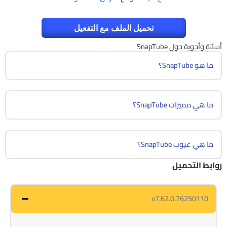
تحميل الملف مع التفعيل
أسئلة وأجوبة حول SnapTube
ما هو SnapTube؟
ما هي مميزات SnapTube؟
ما هي عيوب SnapTube؟
روابط التحميل
v7.62.0.76250110