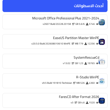
أحدث الاسطوانات
Microsoft Office Professional Plus 2021-2024
v2607 Build 20228.20158
5.6/6 GB
5746
EaseUS Partition Master WinPE
v20.5.0 Build 202608010610 WinPE
779 MB
12256
SystemRescueCd
v13.02
1.23 GB
19765
R-Studio WinPE
v9.5 Build 191810 Technician
526 MB
4360
FaresCD After Format 2026
v3
4.6 GB
1520