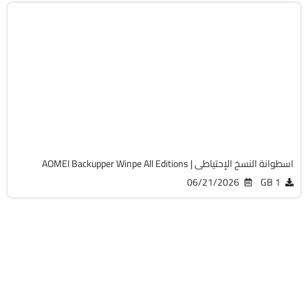
صيانة
ISO
v8.4.0 Technician Plus
Cracked
9164
اسطوانة النسخ الإحتياطى | AOMEI Backupper Winpe All Editions
06/21/2026
1 GB