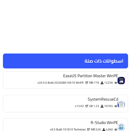
اسطوانات ذات صلة
EaseUS Partition Master WinPE
v20.5.0 Build 202608010610 WinPE
779 MB
12256
SystemRescueCd
v13.02
1.23 GB
19765
R-Studio WinPE
v9.5 Build 191810 Technician
526 MB
4360