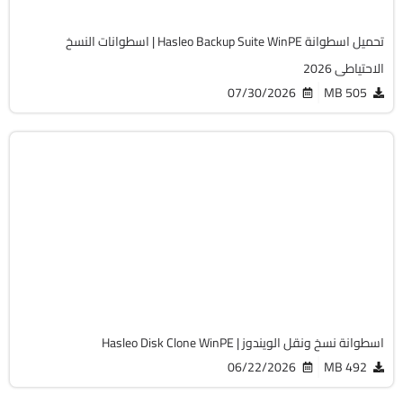
تحميل اسطوانة Hasleo Backup Suite WinPE | اسطوانات النسخ
الاحتياطى 2026
07/30/2026
505 MB
صيانة
ISO
v5.8.2.1 Enterprise
Cracked
9533
اسطوانة نسخ ونقل الويندوز | Hasleo Disk Clone WinPE
06/22/2026
492 MB