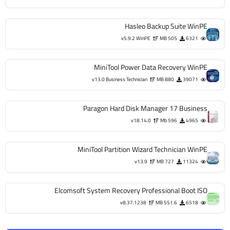
Hasleo Backup Suite WinPE
v5.9.2 WinPE
505 MB
6321
MiniTool Power Data Recovery WinPE
v13.0 Business Technician
880 MB
39071
Paragon Hard Disk Manager 17 Business
v18.14.0
596 Mb
4965
MiniTool Partition Wizard Technician WinPE
v13.9
727 MB
11324
Elcomsoft System Recovery Professional Boot ISO
v8.37.1238
551.6 MB
6518