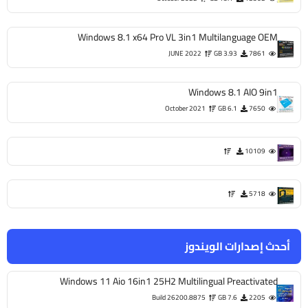
Windows 8.1 x64 Pro VL 3in1 Multilanguage OEM
JUNE 2022
3.93 GB
7861
Windows 8.1 AIO 9in1
October 2021
6.1 GB
7650
10109
5718
أحدث إصدارات الويندوز
Windows 11 Aio 16in1 25H2 Multilingual Preactivated
Build 26200.8875
7.6 GB
2205