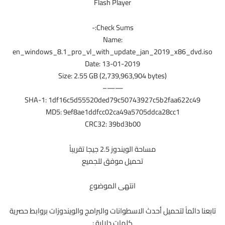
Flash Player
Check Sums:-
Name:
en_windows_8.1_pro_vl_with_update_jan_2019_x86_dvd.iso
Date: 13-01-2019
Size: 2.55 GB (2,739,963,904 bytes)
——–
SHA-1: 1df16c5d55520ded79c50743927c5b2faa622c49
MD5: 9ef8ae1ddfcc02ca49a5705ddca28cc1
CRC32: 39bd3b00
مساحة الويندوز 2.5 جيجا تقريباً
تحميل موفق للجميع
انتهى الموضوع
تابعنا دائماً لتحميل أحدث الاسطوانات والبرامج والويندوزات بروابط حصرية
كلمات دلالية :