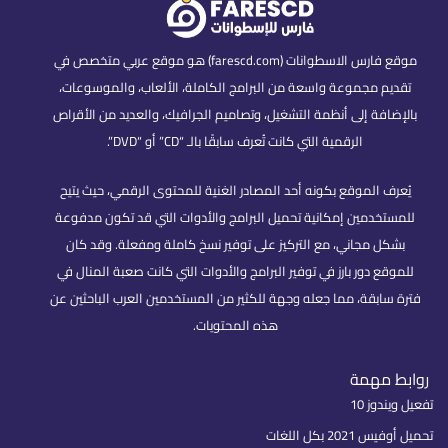
موقع فارس الاسطوانات (farescd.com) هو موقع عربي متخصص في
تقديم مجموعة واسعة من البرامج الكاملة، الألعاب، والموسوعات،
بالإضافة إلى أنظمة التشغيل، وتصاميم الجرافيك، والعديد من الأقراص
الرقمية التي كانت تُعرف سابقًا بالـ “CD” أو “DVD”.
يُعرف الموقع بكونه أحد المصادر الغنية للمحتوى الرقمي، حيث يتيح
للمستخدمين إمكانية تحميل البرامج والأدوات التي قد تكون مدفوعة
بشكل مجاني، مع التركيز على توفير نسخ كاملة ومفعلة. وقد كان
للموقع دور بارز في توفير البرامج والأدوات التي كانت صعبة المنال في
فترة سابقة، مما جعله وجهة للكثير من المستخدمين العرب الباحثين عن
هذه المحتويات.
روابط مهمة
تفعيل ويندوز 10
تحميل أوفيس 2021 بكل اللغات