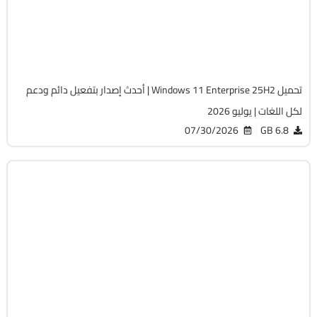
Build 26200.8894
Preactivated
2060
تحميل Windows 11 Enterprise 25H2 | أحدث إصدار بتفعيل دائم ودعم
لكل اللغات | يوليو 2026
07/30/2026
6.8 GB
Windows 11
ISO
Build 26200.8894
Preactivated
665