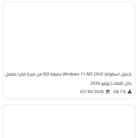
Windows 11
ISO
Build 26200.8875
Preactivated
2205
تحميل اسطوانة Windows 11 AIO 25H2 بصيغة ISO من ميديا فاير | مفعل
بكل اللغات | يوليو 2026
07/30/2026
7.6 GB
Windows 11
ISO