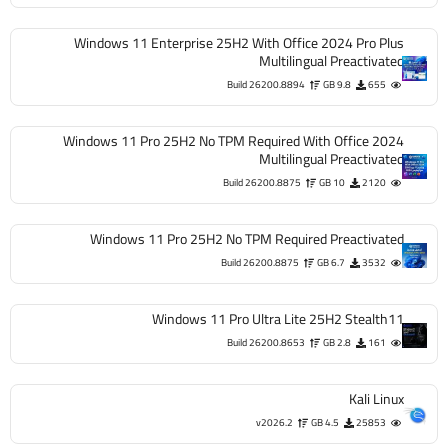
Windows 11 Enterprise 25H2 With Office 2024 Pro Plus
Multilingual Preactivated
Build 26200.8894
9.8 GB
655
Windows 11 Pro 25H2 No TPM Required With Office 2024
Multilingual Preactivated
Build 26200.8875
10 GB
2120
Windows 11 Pro 25H2 No TPM Required Preactivated
Build 26200.8875
6.7 GB
3532
Windows 11 Pro Ultra Lite 25H2 Stealth11
Build 26200.8653
2.8 GB
161
Kali Linux
v2026.2
4.5 GB
25853