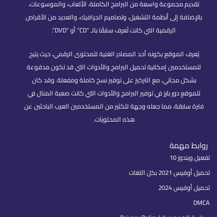
تقديم مجموعة واسعة من البرامج الكاملة، الألعاب، والموسوعات،
بالإضافة إلى أنظمة التشغيل، وتصاميم الجرافيك، والعديد من الأقراص
الرقمية التي كانت تُعرف سابقًا بالـ “CD” أو “DVD”.
يُعرف الموقع بكونه أحد المصادر الغنية للمحتوى الرقمي، حيث يتيح
للمستخدمين إمكانية تحميل البرامج والأدوات التي قد تكون مدفوعة
بشكل مجاني، مع التركيز على توفير نسخ كاملة ومفعلة. وقد كان
للموقع دور بارز في توفير البرامج والأدوات التي كانت صعبة المنال في
فترة سابقة، مما جعله وجهة للكثير من المستخدمين العرب الباحثين عن
هذه المحتويات.
روابط مهمة
تفعيل ويندوز 10
تحميل أوفيس 2021 بكل اللغات
تحميل أوفيس 2024
DMCA