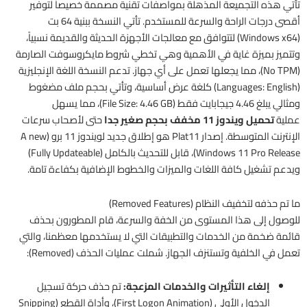
تأتي هذه التجميعة المذهلة بمواصفات تقنية مصممة خصيصاً لتوفير
أقصى درجات الراحة والسرعة للمستخدم. تأتي النسخة ببنية 64 بت
(Windows x64) لتتوافق مع معالجات الأجهزة الحديثة والقديمة نسبياً،
وتتميز بميزة غاية في الأهمية وهي تخطي شروط مايكروسوفت الصارمة
(No TPM)، مما يجعلها تعمل على أي جهاز. تدعم النسخة اللغة الإنجليزية
(Languages: English) كلغة عرض أساسية، وتأتي بحجم ملف مضغوط
ومثالي يبلغ 4.46 جيجابايت فقط (File Size: 4.46 GB)، مما يسهل
عملية
تحميل ويندوز 11 مخفف بحجم صغير جدا
حتى لأصحاب سرعات
الإنترنت المتوسطة. إصدار Plat11 هو إطلاق جديد لويندوز 11 برو (A new
Windows 11 Pro Release)، قابل للتحديث بالكامل (Fully Updateable)
ويدعم تشغيل كافة اللغات والميزات والخطوط الإضافية بكفاءة تامة.
ما تم حذفه لتخفيف النظام (Removed Features)
للوصول إلى هذا المستوى من الخفة والسرعة، قام المطورون بحذف
قائمة ضخمة من الخدمات والتطبيقات التي لا يستخدمها معظمنا، والتي
تعمل في الخلفية وتستنزف الجهاز. شملت عمليات الحذف (Removed):
إلغاء التأثيرات والخدمات المزعجة:
تم حذف حركة تسجيل
الدخول الأولى (First Logon Animation)، وأداة القطع (Snipping