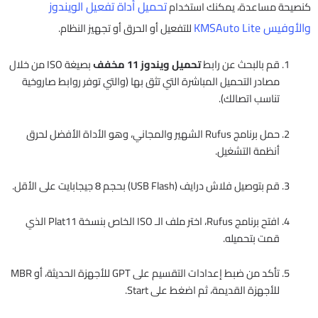
تحميل أداة تفعيل الويندوز
كنصيحة مساعدة، يمكنك استخدام
والأوفيس KMSAuto Lite
للتفعيل أو الحرق أو تجهيز النظام.
قم بالبحث عن رابط
تحميل ويندوز 11 مخفف
بصيغة ISO من خلال
مصادر التحميل المباشرة التي تثق بها (والتي توفر روابط صاروخية
تناسب اتصالك).
حمل برنامج Rufus الشهير والمجاني، وهو الأداة الأفضل لحرق
أنظمة التشغيل.
قم بتوصيل فلاش درايف (USB Flash) بحجم 8 جيجابايت على الأقل.
افتح برنامج Rufus، اختر ملف الـ ISO الخاص بنسخة Plat11 الذي
قمت بتحميله.
تأكد من ضبط إعدادات التقسيم على GPT للأجهزة الحديثة، أو MBR
للأجهزة القديمة، ثم اضغط على Start.