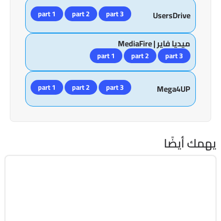
part 1
part 2
part 3
UsersDrive
ميديا فاير | MediaFire
part 1
part 2
part 3
part 1
part 2
part 3
Mega4UP
يهمك أيضًا
Windows 11
ISO
Build 26200.8653