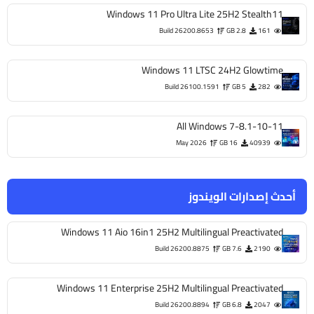
Windows 11 Pro Ultra Lite 25H2 Stealth11
Build 26200.8653
2.8 GB
161
Windows 11 LTSC 24H2 Glowtime
Build 26100.1591
5 GB
282
All Windows 7-8.1-10-11
May 2026
16 GB
40939
أحدث إصدارات الويندوز
Windows 11 Aio 16in1 25H2 Multilingual Preactivated
Build 26200.8875
7.6 GB
2190
Windows 11 Enterprise 25H2 Multilingual Preactivated
Build 26200.8894
6.8 GB
2047