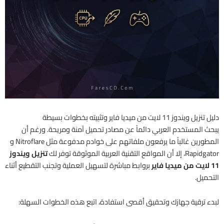
دليل تنزيل ويندوز 11 لايت من ميديا فاير وتثبيته بخطوات بسيطة
يبحث المستخدم العربي دائماً عن مصادر تحميل آمنة ومريحة. ورغم أن
المطورين غالباً ما يرفعون ملفاتهم على خوادم مدفوعة مثل Nitroflare و
Rapidgator، إلا أن المواقع التقنية العربية الموثوقة توفر لك
تنزيل ويندوز
11 لايت من ميديا فاير
بروابط مباشرة لتسهيل العملية وتجنب التقطيع أثناء
التحميل.
لبدء ترقية جهازك وتحقيق أقصى استفادة، اتبع هذه الخطوات السهلة: