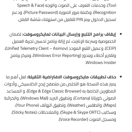
Tool)، وخدمات التعرف على الصوت والوجه (Speech & Face
Recognition)، وكلمة مرور الصورة (Picture Password)، ودعم
تسجيل الدخول برمز PIN للتقليل من استهلاك شاشة القفل.
إيقاف برامج التتبع وإرسال البيانات لمايكروسوفت:
لضمان
الخصوصية وسرعة الإنترنت، تم إزالة برنامج تحسين تجربة العميل
(CEIP)، وعميل التتبع الموحد (Unified Telemetry Client – Asimov)،
وتقارير أخطاء ويندوز (Windows Error Reporting)، ومركز برنامج
Windows Insider.
حذف تطبيقات مايكروسوفت الافتراضية الثقيلة:
لعل أهم ما
يميز هذه النسخة هو التخلص من متصفح إيدج الكلاسيكي وأدوات
المطورين الخاصة به (Edge & Edge Classic Browser)، و المساعد
الصوتي كورتانا (Cortana)، وتطبيق البريد (Windows Mail)، والخرائط
(Maps)، والطقس (Weather)، وتطبيق الهاتف (Your Phone)،
وسكايب (Skype & Skype ORTC)، والملاحظات (Sticky Notes)،
ومسجل الصوت (Voice Recorder).