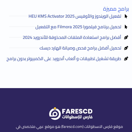
برامج مميزة
تفعيل الويندوز والأوفيس HEU KMS Activator 2025
تحميل برنامج فيلمورا Filmora 2025 مع التفعيل
أفضل برامج استعادة الملفات المحذوفة للأندرويد 2024
تحميل أفضل برامج فحص وصيانة الهارد ديسك
طريقة تشغيل تطبيقات و ألعاب أندرويد على الكمبيوتر بدون برامج
موقع فارس الاسطوانات (farescd.com) هو موقع عربي متخصص في