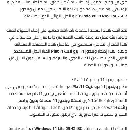
حتى في وضع الخمول. إذا كنت تبحث عن طوق النجاة لحاسوبك القديم أو
ترغب في توجيه كل طاقة جهازك نحو الألعاب، فإن
تحميل ويندوز
Windows 11 Pro Lite 25H2
هو الحل النهائي الذي تبحث عنه.
لقد أثبتت هذه النسخة المعدلة باحترافية قدرتها على إحياء الأجهزة الميتة
وتوفير بيئة عمل صاروخية تناسب المحترفين واللاعبين على حد سواء. في
هذا المقال الشامل، سنتعمق في تفاصيل هذه التجميعة الاستثنائية،
ولماذا يُعتبر إصدار
ويندوز 11 برو لايت Plat11
الخيار الأول للمستخدم
العربي الذي يبحث عن الأداء القوي، والسرعة، والاستقرار دون التنازل عن
جماليات ويندوز 11 الحديثة.
ما هو ويندوز 11 برو لايت Plat11؟
نظام
ويندوز 11 برو لايت Plat11
هو عبارة عن إصدار مخصص ومبني على
أحدث تحديثات مايكروسوفت لنظام التشغيل ويندوز 11. تم هندسة هذه
النسخة بعناية فائقة لتكون
نسخة ويندوز 11 معدلة بدون برامج
زائدة
(Bloatware)، حيث تم تجريدها من كافة التطبيقات الخلفية، وخدمات
التتبع، والعمليات غير الضرورية التي ترهق مكونات الحاسوب.
الهدف الأساسي من ملف
Windows 11 Lite 25H2 ISO
هو توفير تجربة