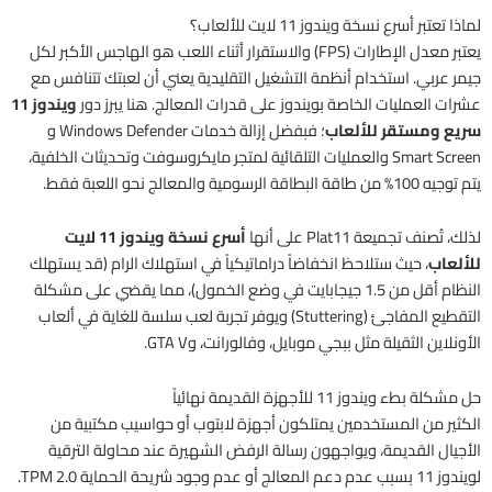
لماذا تعتبر أسرع نسخة ويندوز 11 لايت للألعاب؟
يعتبر معدل الإطارات (FPS) والاستقرار أثناء اللعب هو الهاجس الأكبر لكل
جيمر عربي. استخدام أنظمة التشغيل التقليدية يعني أن لعبتك تتنافس مع
عشرات العمليات الخاصة بويندوز على قدرات المعالج. هنا يبرز دور
ويندوز 11
سريع ومستقر للألعاب
؛ فبفضل إزالة خدمات Windows Defender و
Smart Screen والعمليات التلقائية لمتجر مايكروسوفت وتحديثات الخلفية،
يتم توجيه 100% من طاقة البطاقة الرسومية والمعالج نحو اللعبة فقط.
لذلك، تُصنف تجميعة Plat11 على أنها
أسرع نسخة ويندوز 11 لايت
للألعاب
، حيث ستلاحظ انخفاضاً دراماتيكياً في استهلاك الرام (قد يستهلك
النظام أقل من 1.5 جيجابايت في وضع الخمول)، مما يقضي على مشكلة
التقطيع المفاجئ (Stuttering) ويوفر تجربة لعب سلسة للغاية في ألعاب
الأونلاين الثقيلة مثل ببجي موبايل، وفالورانت، وGTA V.
حل مشكلة بطء ويندوز 11 للأجهزة القديمة نهائياً
الكثير من المستخدمين يمتلكون أجهزة لابتوب أو حواسيب مكتبية من
الأجيال القديمة، ويواجهون رسالة الرفض الشهيرة عند محاولة الترقية
لويندوز 11 بسبب عدم دعم المعالج أو عدم وجود شريحة الحماية TPM 2.0.