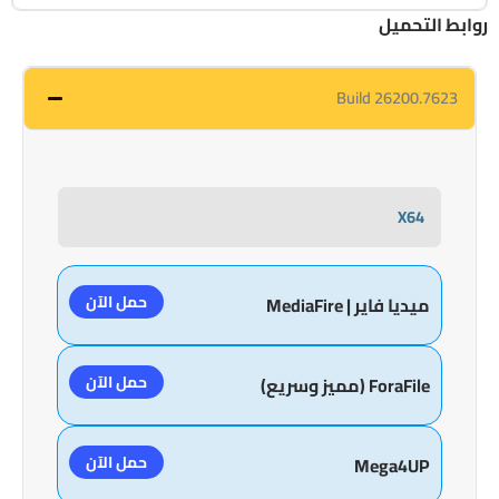
روابط التحميل
Build 26200.7623
X64
حمل الآن
ميديا فاير | MediaFire
حمل الآن
ForaFile (مميز وسريع)
حمل الآن
Mega4UP