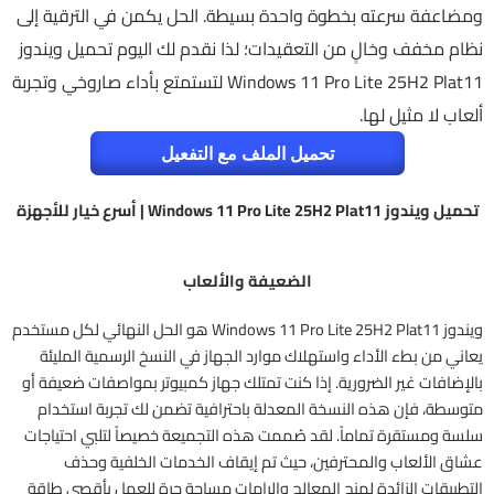
ومضاعفة سرعته بخطوة واحدة بسيطة. الحل يكمن في الترقية إلى
نظام مخفف وخالٍ من التعقيدات؛ لذا نقدم لك اليوم تحميل ويندوز
Windows 11 Pro Lite 25H2 Plat11 لتستمتع بأداء صاروخي وتجربة
ألعاب لا مثيل لها.
تحميل الملف مع التفعيل
تحميل ويندوز Windows 11 Pro Lite 25H2 Plat11 | أسرع خيار للأجهزة
الضعيفة والألعاب
ويندوز Windows 11 Pro Lite 25H2 Plat11 هو الحل النهائي لكل مستخدم
يعاني من بطء الأداء واستهلاك موارد الجهاز في النسخ الرسمية المليئة
بالإضافات غير الضرورية. إذا كنت تمتلك جهاز كمبيوتر بمواصفات ضعيفة أو
متوسطة، فإن هذه النسخة المعدلة باحترافية تضمن لك تجربة استخدام
سلسة ومستقرة تماماً. لقد صُممت هذه التجميعة خصيصاً لتلبي احتياجات
عشاق الألعاب والمحترفين، حيث تم إيقاف الخدمات الخلفية وحذف
التطبيقات الزائدة لمنح المعالج والرامات مساحة حرة للعمل بأقصى طاقة