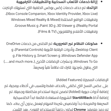
إزالة خدمات الألعاب السحابية والتطبيقات الترفيهية
الزائدة:
تم حذف خدمات إكس بوكس الخلفية التي تستهلك الإنترنت
(Xbox Console Companion, Xbox Identity Provider, Xbox Live)،
وتطبيقات الواقع المختلط (Windows Mixed Reality & Mixed
Reality Portal)، و 3D Viewer، و Paint 3D، و Groove Music،
وتطبيقات الأفلام والتلفزيون (Films & TV).
مكونات النظام غير الضرورية:
تم التخلص من خدمات OneDrive
Desktop Client، وأدوات الرقابة الأبوية (Parental Controls)، و
Windows Defender App، و Smart Screen، و File History، و
Windows To Go، وعشرات الإضافات الأخرى (..and much more…..)
التي يطول شرحها، لتترك لك نظاماً نقياً وسريعاً.
الإضافات المميزة (Added Features)
على عكس النسخ التي تكتفي بالحذف فقط وتتسبب في أخطاء برمجية، تم
إضافة أدوات حيوية (Added) تضمن تجربة استخدام متكاملة وجميلة. تم
إضافة أداة
StartAllBack
الشهيرة لاستعادة قائمة ابدأ الكلاسيكية
السريعة والمريحة جداً وتخصيص شريط المهام ليعمل بدون أي بطء. كما
تم دمج متصفح
Chrome
ليكون جاهزاً للاستخدام الفوري بعد التثبيت،