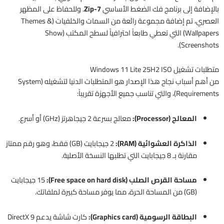
بالإضافة إلى برنامج فك الضغط الأساسي
7-Zip
. وللحفاظ على المظهر
العصري، تم إضافة مجموعة رائعة من السمات والخلفيات (Themes &
Wallpapers) التي تعطي طابعاً احترافياً لسطح المكتب (Show
Screenshots).
متطلبات تشغيل Windows 11 Lite 25H2 ISO
من أهم أسباب نجاح هذا الإصدار هو المتطلبات الدنيا لتشغيله (System
Requirements)، والتي تناسب جميع الأجهزة تقريباً:
المعالج (Processor):
معالج بسرعة 2 جيجاهرتز (GHz) أو أسرع.
الذاكرة العشوائية (RAM):
2 جيجابايت (GB) فقط، وهو رقم ممتاز
مقارنة بـ 8 جيجابايت التي تطلبها النسخة الأصلية.
مساحة القرص الصلب (Free space on hard disk):
15 جيجابايت
(GB) من المساحة الحرة، مما يوفر مساحة كبيرة لملفاتك.
البطاقة الرسومية (Graphics card):
كارت شاشة يدعم DirectX 9