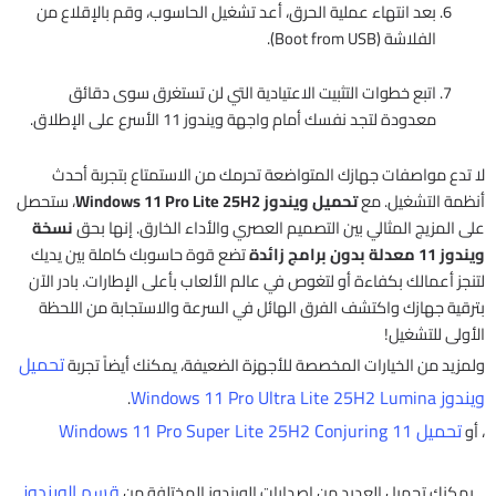
بعد انتهاء عملية الحرق، أعد تشغيل الحاسوب، وقم بالإقلاع من
الفلاشة (Boot from USB).
اتبع خطوات التثبيت الاعتيادية التي لن تستغرق سوى دقائق
معدودة لتجد نفسك أمام واجهة ويندوز 11 الأسرع على الإطلاق.
لا تدع مواصفات جهازك المتواضعة تحرمك من الاستمتاع بتجربة أحدث
أنظمة التشغيل. مع
تحميل ويندوز Windows 11 Pro Lite 25H2
، ستحصل
على المزيج المثالي بين التصميم العصري والأداء الخارق. إنها بحق
نسخة
ويندوز 11 معدلة بدون برامج زائدة
تضع قوة حاسوبك كاملة بين يديك
لتنجز أعمالك بكفاءة أو لتغوص في عالم الألعاب بأعلى الإطارات. بادر الآن
بترقية جهازك واكتشف الفرق الهائل في السرعة والاستجابة من اللحظة
الأولى للتشغيل!
تحميل
ولمزيد من الخيارات المخصصة للأجهزة الضعيفة، يمكنك أيضاً تجربة
ويندوز Windows 11 Pro Ultra Lite 25H2 Lumina
.
تحميل Windows 11 Pro Super Lite 25H2 Conjuring 11
، أو
قسم الويندوز
يمكنك تحميل العديد من إصدارات الويندوز المختلفة من