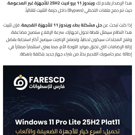
هذا الإصدار يقدم لك
ويندوز 11 برو لايت 25H2 للأجهزة غير المدعومة
،
حيث تم دمج ملفات التخطي (Bypass) داخل حزمة التثبيت تلقائياً.
إذا كنت تبحث عن
حل مشكلة بطء ويندوز 11 للأجهزة القديمة
، فإن تثبيت
هذا النظام سيمثل نقطة تحول لجهازك. سرعة الإقلاع ستصبح مضاعفة،
وفتح المجلدات سيكون لحظياً، وتصفح الإنترنت سيصبح أكثر استجابة بفضل
إزالة الإضافات التي تخنق موارد اللوحة الأم، مما يعني استثماراً ممتازاً في
إطالة عمر حاسوبك القديم بدلاً من شراء جهاز جديد بتكلفة باهظة.