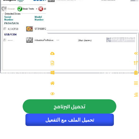
تحميل برنامج فحص وصيانة الهاردديسك | Seagate SeaTools
for Windows
الاسم: Seagate SeaTools for Windows
حجم الملف: 67 Mb
الإصدار: v5.2.5
نوع الملف: Zip
الترخيص: Cracked
توافق النواة: 32 & 64-Bit
القسم: الصيانة والتعريفات
المصدر: seagate
الزيارات : 4659
التصنيف: صيانة الهارد ديسك
تحميل البرنامج
تحميل الملف مع التفعيل