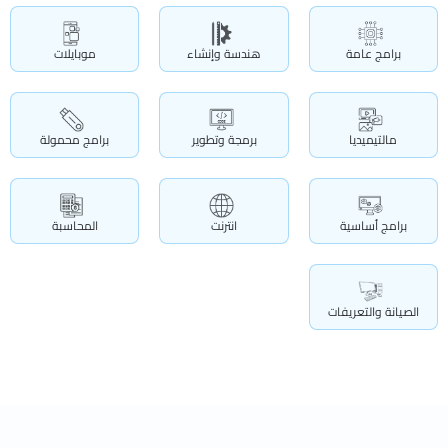
برامج عامة
هندسة وإنشاء
موبايلات
مالتيميديا
برمجة وتطوير
برامج محمولة
برامج أساسية
انترنت
المحاسبة
الصيانة والتعريفات