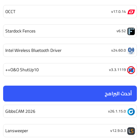
OCCT
v17.0.14
Stardock Fences
v6.52
Intel Wireless Bluetooth Driver
v24.60.0
O&O ShutUp10++
v3.3.1119
أحدث البرامج
GibbsCAM 2026
v26.1.15.0
Lansweeper
v12.9.0.3