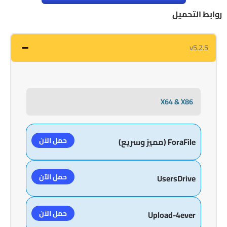
روابط التحميل
v5.2.5
X64 & X86
حمل الآن
ForaFile (مميز وسريع)
حمل الآن
UsersDrive
حمل الآن
Upload-4ever