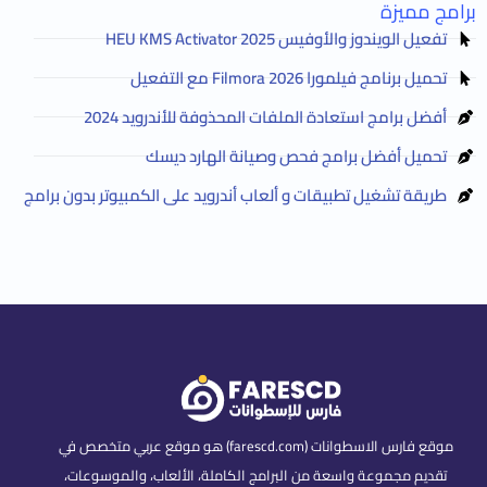
برامج مميزة
تفعيل الويندوز والأوفيس HEU KMS Activator 2025
تحميل برنامج فيلمورا Filmora 2026 مع التفعيل
أفضل برامج استعادة الملفات المحذوفة للأندرويد 2024
تحميل أفضل برامج فحص وصيانة الهارد ديسك
طريقة تشغيل تطبيقات و ألعاب أندرويد على الكمبيوتر بدون برامج
موقع فارس الاسطوانات (farescd.com) هو موقع عربي متخصص في
تقديم مجموعة واسعة من البرامج الكاملة، الألعاب، والموسوعات،