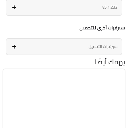
v5.1.232
سيرفرات أخرى للتحميل
سيرفرات التحميل
يهمك أيضًا
الصيانة والتعريفات
32 & 64-Bit
v20.5.0 Build 202608010610
Cracked
19316