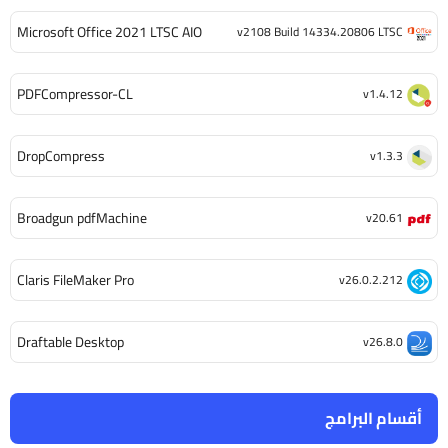
Microsoft Office 2021 LTSC AIO
v2108 Build 14334.20806 LTSC
PDFCompressor-CL
v1.4.12
DropCompress
v1.3.3
Broadgun pdfMachine
v20.61
Claris FileMaker Pro
v26.0.2.212
Draftable Desktop
v26.8.0
أقسام البرامج