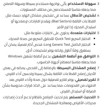
سهولة الاستخدام
: يأتي بواجهة مستخدم بسيطة وسهلة التصفح،
مما يجعله مناسبًا للمستخدمين من مختلف المستويات.
تشخيص الأعطال
: يساعد في تشخيص مشاكل الهارد ديسك مثل
القطاعات التالفة (Bad Sectors)، ويقدم اقتراحات لإصلاحها أو
استبدال المحرك إذا لزم الأمر.
اختبارات متعددة
: يحتوي على اختبارات متنوعة مثل:
الاختبار السريع Quick Test: للتحقق السريع من صحة المحرك.
الاختبار الكامل Long Generic Test: فحص أكثر تفصيلًا يمكن أن
يستغرق وقتًا أطول ولكنه يوفر تشخيصات أدق.
التوافق مع أنظمة التشغيل
: يدعم أنظمة تشغيل Windows
مما يجعله مناسبًا لمعظم أجهزة الحاسوب.
إصلاح المشاكل البسيطة
: بالإضافة إلى الفحص، يمكنه في بعض
الأحيان إصلاح القطاعات التالفة بشكل بسيط وتحسين أداء القرص.
تقرير تفصيلي
: يوفر تقارير تفصيلية حول صحة وأداء القرص بعد
الانتهاء من الفحوصات، مما يساعد على اتخاذ قرارات مدروسة بشأن
الصيانة أو استبدال القرص.
التحديث المستمر
: يتم تحديث البرنامج بانتظام لدعم أحدث إصدارات
محركات الأقراص ومعالجة المشاكل الجديدة.