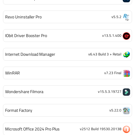
Revo Uninstaller Pro
v5.5.2
IObit Driver Booster Pro
v13.5.1.400
Internet Download Manager
v6.43 Build 3 + Retail
WinRAR
v7.23 Final
Wondershare Filmora
v15.5.3.19727
Format Factory
v5.22.0
Microsoft Office 2024 Pro Plus
v2512 Build 19530.20138