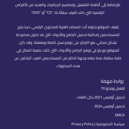
بالإضافة إلى أنظمة التشغيل، وتصاميم الجرافيك، والعديد من الأقراص
الرقمية التي كانت تُعرف سابقًا بالـ “CD” أو “DVD”.
يُعرف الموقع بكونه أحد المصادر الغنية للمحتوى الرقمي، حيث يتيح
للمستخدمين إمكانية تحميل البرامج والأدوات التي قد تكون مدفوعة
بشكل مجاني، مع التركيز على توفير نسخ كاملة ومفعلة. وقد كان
للموقع دور بارز في توفير البرامج والأدوات التي كانت صعبة المنال في
فترة سابقة، مما جعله وجهة للكثير من المستخدمين العرب الباحثين عن
هذه المحتويات.
روابط مهمة
تفعيل ويندوز 10
تحميل أوفيس 2021 بكل اللغات
تحميل أوفيس 2024
DMCA
سياسة الخصوصية | Privacy Policy