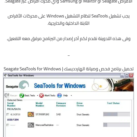
الأقراص Seagate أو Maxtor أو Samsung وأي محرك أقراص غير Seagate.
يجب تشغيل SeaTools لنظام التشغيل Windows على محركات الأقراص
الثابتة الداخلية والخارجية.
وفى هذه التدوينة نقدم لكم آخر إصدار من البرنامج مرفق معه التفعيل.
_
تحميل برنامج فحص وصيانة الهاردديسك | Seagate SeaTools for Windows