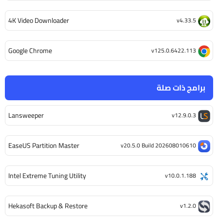
4K Video Downloader
v4.33.5
Google Chrome
v125.0.6422.113
برامج ذات صلة
Lansweeper
v12.9.0.3
EaseUS Partition Master
v20.5.0 Build 202608010610
Intel Extreme Tuning Utility
v10.0.1.188
Hekasoft Backup & Restore
v1.2.0