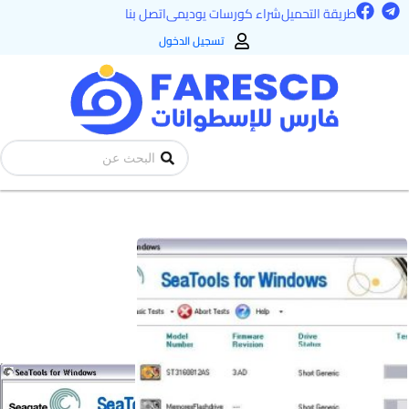
F
T
خطي
طريقة التحميل
شراء كورسات يوديمى
اتصل بنا
a
e
لى
c
l
تسجيل الدخول
e
e
لمحتوى
b
g
o
r
o
a
k
m
Search
...