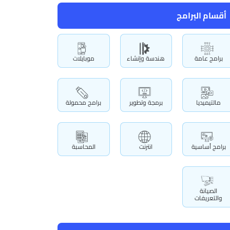
أقسام البرامج
برامج عامة
هندسة وإنشاء
موبايلات
مالتيميديا
برمجة وتطوير
برامج محمولة
برامج أساسية
انترنت
المحاسبة
الصيانة
والتعريفات