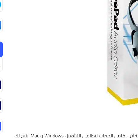
برنامج تحرير الصوت هذا هو محرر صوت وموسيقى احترافي كامل الميزات لنظامي التشغيل Windows و Mac. يتيح لك