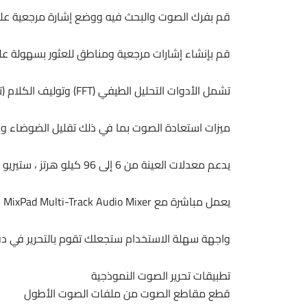
قم بفرك الصوت والبحث فيه ووضع إشارة مرجعية عليه 
قم بإنشاء إشارات مرجعية ومناطق للعثور بسهولة على
تشمل الأدوات التحليل الطيفي (FFT) وتوليف الكلام (تحويل النص إلى كلام) ومغير الصوت
ميزات استعادة الصوت بما في ذلك تقليل الضوضاء والن
يدعم معدلات العينة من 6 إلى 96 كيلو هرتز ، ستيريو أو أحادي ، 8 ، 16 ، 24 أو 32 بت
يعمل مباشرة مع MixPad Multi-Track Audio Mixer
واجهة سهلة الاستخدام ستجعلك تقوم بالتحرير في د
تطبيقات تحرير الصوت النموذجية
قطع مقاطع الصوت من ملفات الصوت الأطول