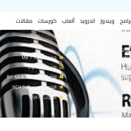
رامج
ويندوز
اندرويد
ألعاب
كورسات
مقالات
NCH WavePa
حجم الملف: 7 MB
نوع الملف: Zip
توافق النواة: 32 & 64-Bit
يديا
المصدر: NCH Software
الزيارات : 5597
ير الصوت