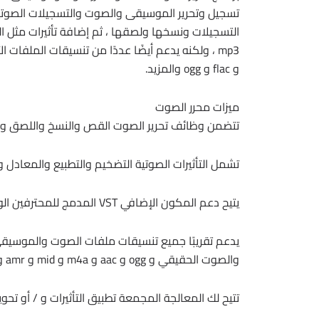
تسجيل وتحرير الموسيقى والصوت والتسجيلات الصوتية 
و flac و ogg والمزيد.
ميزات محرر الصوت
تتضمن وظائف تحرير الصوت القص والنسخ واللصق والح
تشمل التأثيرات الصوتية التضخيم والتطبيع والمعادل 
يتيح دعم المكون الإضافي VST المدمج للمحترفين الوصول إلى آلاف الأدوات والتأثيرات الإضافية
والصوت الحقيقي و ogg و aac و m4a و mid و amr وغيرها الكثير
تتيح لك المعالجة المجمعة تطبيق التأثيرات و / أو ت