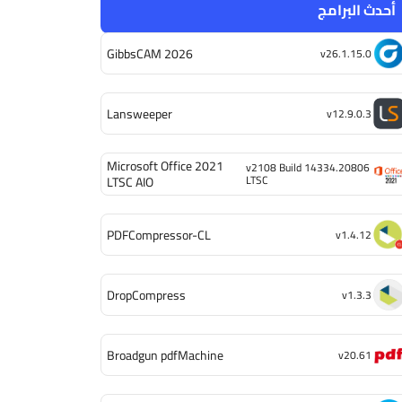
أحدث البرامج
GibbsCAM 2026
v26.1.15.0
Lansweeper
v12.9.0.3
Microsoft Office 2021
v2108 Build 14334.20806
LTSC
LTSC AIO
PDFCompressor-CL
v1.4.12
DropCompress
v1.3.3
Broadgun pdfMachine
v20.61