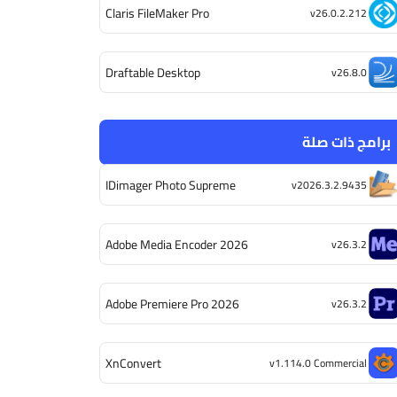
Claris FileMaker Pro
v26.0.2.212
Draftable Desktop
v26.8.0
برامج ذات صلة
IDimager Photo Supreme
v2026.3.2.9435
Adobe Media Encoder 2026
v26.3.2
Adobe Premiere Pro 2026
v26.3.2
XnConvert
v1.114.0 Commercial