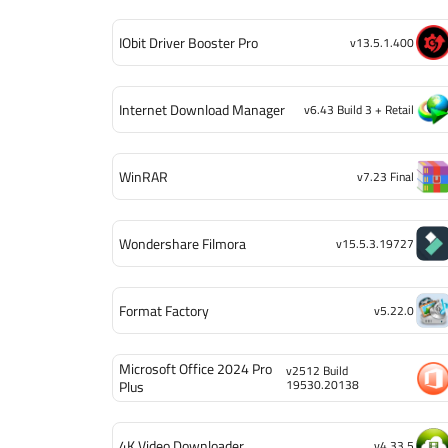
IObit Driver Booster Pro
v13.5.1.400
Internet Download Manager
v6.43 Build 3 + Retail
WinRAR
v7.23 Final
Wondershare Filmora
v15.5.3.19727
Format Factory
v5.22.0
Microsoft Office 2024 Pro
v2512 Build
19530.20138
Plus
4K Video Downloader
v4.33.5