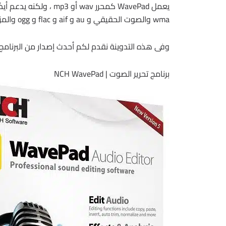
wma والصوت الحقيقي و au و aif و flac و ogg والمزيد.
وفى هذه التدوينة نقدم لكم أحدث إصدار من البرنامج
برنامج تحرير الصوت | NCH WavePad