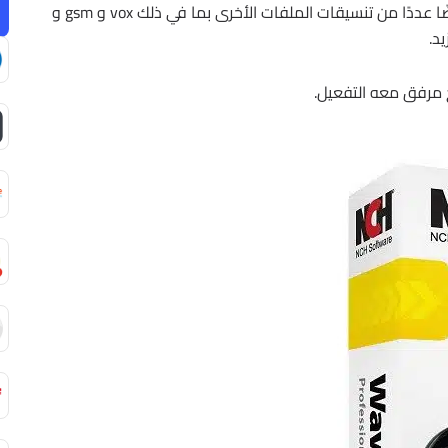
يعمل WavePad كمحرر wav أو mp3 ، ولكنه يدعم أيضًا عددًا من تنسيقات الملفات الأخرى بما في ذلك vox و gsm و
 مرفق معه التفعيل.