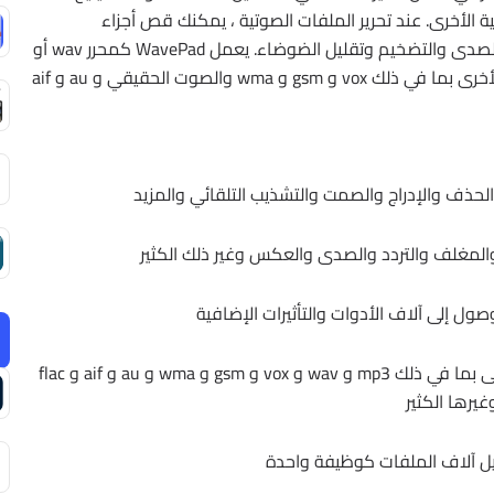
الأخرى. عند تحرير الملفات الصوتية ، يمكنك قص أجزاء
التسجيلات ونسخها ولصقها ، ثم إضافة تأثيرات مثل الصدى والتضخيم وتقليل الضوضاء. يعمل WavePad كمحرر wav أو
mp3 ، ولكنه يدعم أيضًا عددًا من تنسيقات الملفات الأخرى بما في ذلك vox و gsm و wma والصوت الحقيقي و au و aif
ذف والإدراج والصمت والتشذيب التلقائي والمزيد
والمغلف والتردد والصدى والعكس وغير ذلك الكثير
يدعم تقريبًا جميع تنسيقات ملفات الصوت والموسيقى بما في ذلك mp3 و wav و vox و gsm و wma و au و aif و flac
حويل آلاف الملفات كوظيفة واحدة