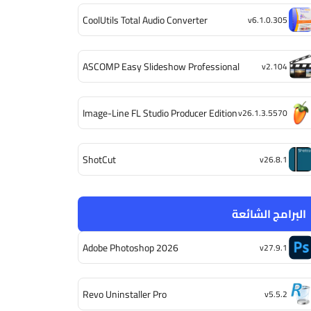
CoolUtils Total Audio Converter
v6.1.0.305
ASCOMP Easy Slideshow Professional
v2.104
Image-Line FL Studio Producer Edition
v26.1.3.5570
ShotCut
v26.8.1
البرامج الشائعة
Adobe Photoshop 2026
v27.9.1
Revo Uninstaller Pro
v5.5.2