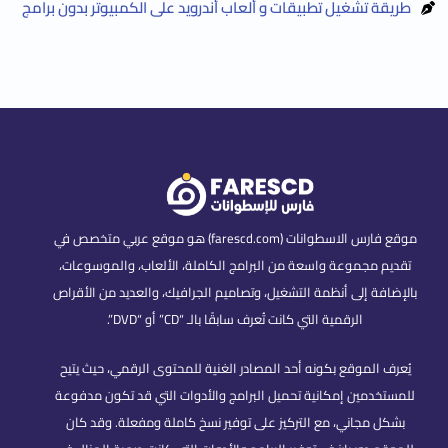
طريقة تشغيل تطبيقات و ألعاب أندرويد على الكمبيوتر بدون برامج
موقع فارس الاسطوانات (farescd.com) هو موقع عربي متخصص في
تقديم مجموعة واسعة من البرامج الكاملة، الألعاب، والموسوعات،
بالإضافة إلى أنظمة التشغيل، وتصاميم الجرافيك، والعديد من الأقراص
الرقمية التي كانت تُعرف سابقًا بالـ “CD” أو “DVD”.
يُعرف الموقع بكونه أحد المصادر الغنية للمحتوى الرقمي، حيث يتيح
للمستخدمين إمكانية تحميل البرامج والأدوات التي قد تكون مدفوعة
بشكل مجاني، مع التركيز على توفير نسخ كاملة ومفعلة. وقد كان