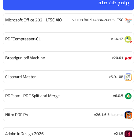
برامج ذات صلة
Microsoft Office 2021 LTSC AIO
v2108 Build 14334.20806 LTSC
PDFCompressor-CL
v1.4.12
Broadgun pdfMachine
v20.61
Clipboard Master
v5.9.108
PDFsam -PDF Split and Merge
v6.0.5
Nitro PDF Pro
v26.1.6 Enterprise
Adobe InDesign 2026
v21.5