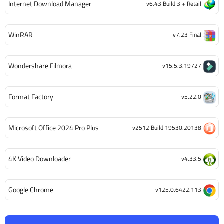
Internet Download Manager
v6.43 Build 3 + Retail
WinRAR
v7.23 Final
Wondershare Filmora
v15.5.3.19727
Format Factory
v5.22.0
Microsoft Office 2024 Pro Plus
v2512 Build 19530.20138
4K Video Downloader
v4.33.5
Google Chrome
v125.0.6422.113