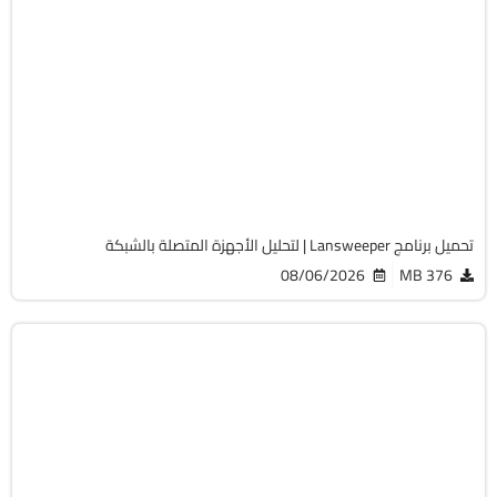
الصيانة والتعريفات
32 & 64-Bit
v12.9.0.3
Cracked
2068
تحميل برنامج Lansweeper | لتحليل الأجهزة المتصلة بالشبكة
08/06/2026
376 MB
أوفيس
64-Bit
v2108 Build 14334.20806 LTSC
Cracked