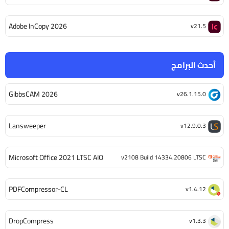
Adobe InCopy 2026
v21.5
أحدث البرامج
GibbsCAM 2026
v26.1.15.0
Lansweeper
v12.9.0.3
Microsoft Office 2021 LTSC AIO
v2108 Build 14334.20806 LTSC
PDFCompressor-CL
v1.4.12
DropCompress
v1.3.3