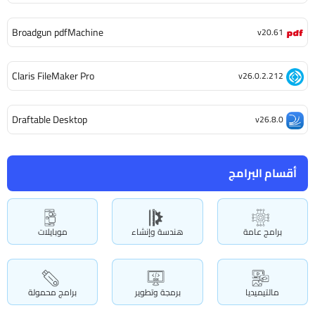
Broadgun pdfMachine
v20.61
Claris FileMaker Pro
v26.0.2.212
Draftable Desktop
v26.8.0
أقسام البرامج
برامج عامة
هندسة وإنشاء
موبايلات
مالتيميديا
برمجة وتطوير
برامج محمولة