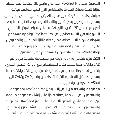
السرعة:
يعد KeyShot Pro أحد أسرع برامج 3D المتاحة، مما يجعله
مثاليًا للمشروعات الكبيرة والمشاريع التي لديها مواعيد نهائية
ضيقة. يعتمد KeyShot على محرك العرض الداخلي الخاص به، والذي
يسمح له بالوصول بسرعة إلى بيانات النموذج ومعالجتها، مما يجعله
أسرع من برامج 3D الأخرى التي تعتمد على محرك العرض الخارجي.
السهولة في الاستخدام:
يتميز KeyShot Pro بواجهة مستخدم
بسيطة وسهلة الاستخدام، مما يجعله مثاليًا للمبتدئين والمحترفين
على حد سواء. يتميز KeyShot بواجهة مستخدم رسومية تشبه
Photoshop، مما يجعله سهل الاستخدام حتى للمبتدئين.
التكامل:
يتكامل KeyShot Pro مع مجموعة متنوعة من برامج
CAD وCAM، مما يجعله مثاليًا للاستخدام مع أدوات التصنيع الأخرى.
يتكامل KeyShot مع مجموعة متنوعة من برامج CAD وCAM، مما
يسمح لك بنقل التصاميم ثلاثية الأبعاد من برامج CAD وCAM إلى
KeyShot لعرضها وتصديرها.
مجموعة واسعة من الميزات:
يتميز KeyShot Pro بمجموعة
واسعة من الميزات، مما يجعله قادرًا على إنشاء مجموعة متنوعة
من الصور ومقاطع الفيديو ثلاثية الأبعاد. يتميز KeyShot بمجموعة
واسعة من الميزات، بما في ذلك القدرة على إنشاء صور ومقاطع
فيديو واقعية ثلاثية الأبعاد، وإنشاء صور ومقاطع فيديو ثلاثية