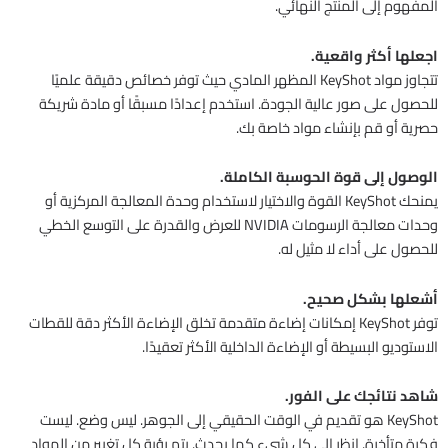
المفهوم إلى المنتج النهائي.
اجعلها أكثر واقعية.
تتجاوز مواد KeyShot المظهر المادي حيث توفر خصائص دقيقة علميًا
للحصول على صور عالية الجودة. استخدم إعدادًا مسبقًا أو مادة شريكة
حصرية أو قم بإنشاء مواد خاصة بك.
الوصول إلى قوة الحوسبة الكاملة.
يمنحك KeyShot القوة والاختيار لاستخدام وحدة المعالجة المركزية أو
وحدات معالجة الرسومات NVIDIA للعرض والقدرة على التوسع الخطي
للحصول على أداء لا مثيل له.
أشعلها بشكل صحيح.
توفر KeyShot إمكانات إضاءة متقدمة تخلق الإضاءة الأكثر دقة للقطات
الاستوديو البسيطة أو الإضاءة الداخلية الأكثر تعقيدًا.
شاهد نتائجك على الفور.
KeyShot هو تقديم في الوقت الحقيقي إلى الجوهر. ليس وضع. ليست
فكرة متأخرة. انظر إلى كل شيء كما يحدث. يتم رؤية كل تغيير من المواد