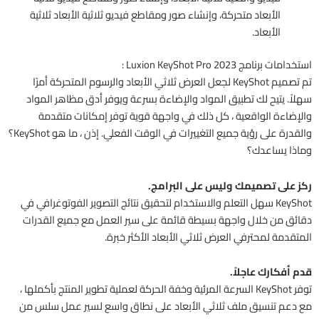
الأبعاد متحركة، وإنشاء صور ومقاطع فيديو ثلاثية الأبعاد ثلاثية
الأبعاد.
استخدامات برنامج Luxion KeyShot Pro 2023 :
تم تصميم KeyShot لجعل العرض ثلاثي الأبعاد والرسوم المتحركة أمرًا
سهلاً. يتيح لك تطبيق المواد والإضاءة بسرعة ويوفر أدق مظاهر المواد
والإضاءة الواقعية ، كل ذلك في واجهة قوية توفر إمكانات متقدمة
والقدرة على رؤية جميع التغييرات في الوقت الفعلي. إذن ، ما هو KeyShot؟
وماذا يساعدك؟
ركز على تصميمك وليس على البرامج.
KeyShot سهل التعلم والاستخدام لتحقيق نتائج التصوير الفوتوغرافي في
دقائق من خلال واجهة بسيطة قائمة على سير العمل مع جميع القدرات
المتقدمة لمحترفي العرض ثلاثي الأبعاد الأكثر خبرة.
قدم أفكارك عاجلاً.
توفر KeyShot السرعة المرئية وخفة الحركة لعملية تطوير المنتج بأكملها ،
مع دعم تنسيق ملف ثلاثي الأبعاد على نطاق واسع لسير عمل سلس من