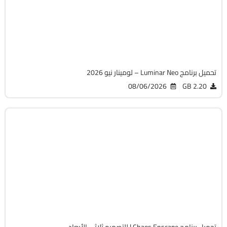
v1.28.0.17626
Cracked
12356
تحميل برنامج Luminar Neo – لومينار نيو 2026
08/06/2026
2.20 GB
التصميم والجرافيك
64-Bit
v4.19.0.2748
Cracked
1929
تحميل برنامج Chaos Enscape | للتصميم ثلاثى الأبعاد