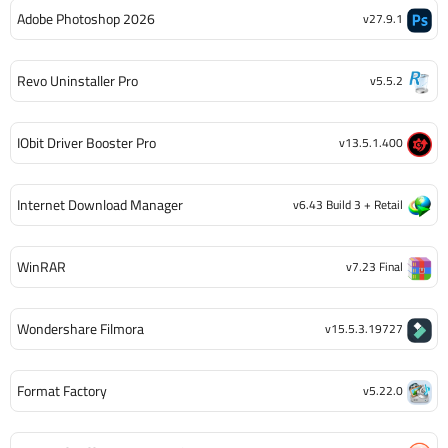
Adobe Photoshop 2026
v27.9.1
Revo Uninstaller Pro
v5.5.2
IObit Driver Booster Pro
v13.5.1.400
Internet Download Manager
v6.43 Build 3 + Retail
WinRAR
v7.23 Final
Wondershare Filmora
v15.5.3.19727
Format Factory
v5.22.0