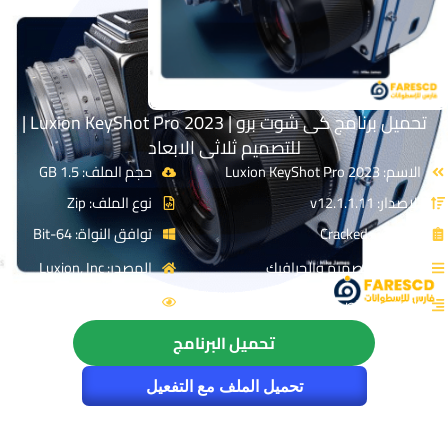
تحميل برنامج كى شوت برو | Luxion KeyShot Pro 2023 |
للتصميم ثلاثى الابعاد
الاسم: Luxion KeyShot Pro 2023
حجم الملف: 1.5 GB
الإصدار: v12.1.1.11
نوع الملف: Zip
الترخيص: Cracked
توافق النواة: 64-Bit
القسم: التصميم والجرافيك
المصدر: Luxion, Inc
الزيارات : 4300
التصنيف: التصميم ثلاثى الابعاد
تحميل البرنامج
تحميل الملف مع التفعيل