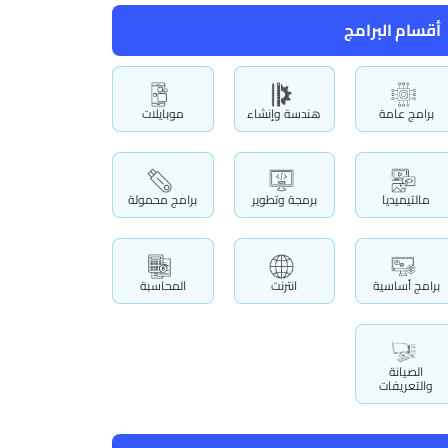
أقسام البرامج
برامج عامة
هندسة وإنشاء
موبايلات
مالتيميديا
برمجة وتطوير
برامج محمولة
برامج أساسية
انترنت
المحاسبة
الصيانة
والتعريفات