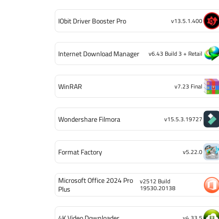
IObit Driver Booster Pro
v13.5.1.400
Internet Download Manager
v6.43 Build 3 + Retail
WinRAR
v7.23 Final
Wondershare Filmora
v15.5.3.19727
Format Factory
v5.22.0
Microsoft Office 2024 Pro
v2512 Build
19530.20138
Plus
4K Video Downloader
v4.33.5