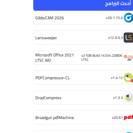
أحدث البرامج
GibbsCAM 2026
v26.1.15.0
Lansweeper
v12.9.0.3
Microsoft Office 2021
v2108 Build 14334.20806
LTSC
LTSC AIO
PDFCompressor-CL
v1.4.12
DropCompress
v1.3.3
Broadgun pdfMachine
v20.61