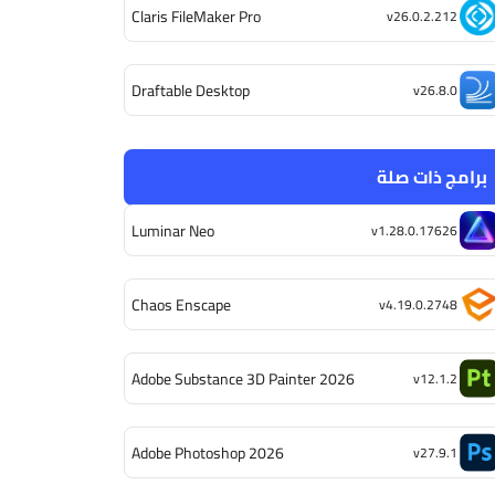
Claris FileMaker Pro
v26.0.2.212
Draftable Desktop
v26.8.0
برامج ذات صلة
Luminar Neo
v1.28.0.17626
Chaos Enscape
v4.19.0.2748
Adobe Substance 3D Painter 2026
v12.1.2
Adobe Photoshop 2026
v27.9.1