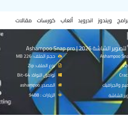
رامج
ويندوز
اندرويد
ألعاب
كورسات
مقالات
شة 2026 | Ashampoo Snap pro
حجم الملف: 226 MB
نوع الملف: Zip
توافق النواة: 64-Bit
يم والجرافيك
المصدر: ashampoo
الزيارات : 9488
ير الشاشة