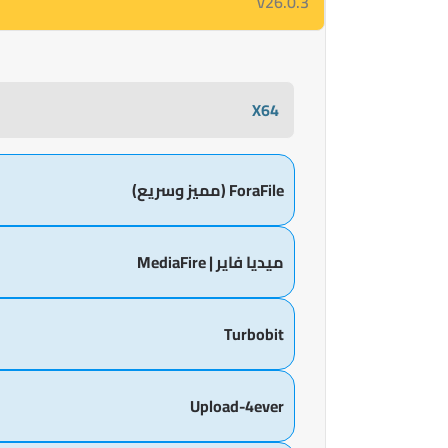
v26.0.3
X64
ForaFile (مميز وسريع)
ميديا فاير | MediaFire
Turbobit
Upload-4ever