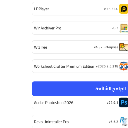
LDPlayer
v9.5.32.0
WinArchiver Pro
v6.3
WizTree
v4.32 Enterprise
Worksheet Crafter Premium Edition
v2026.2.5.318
البرامج الشائعة
Adobe Photoshop 2026
v27.9.1
Revo Uninstaller Pro
v5.5.2